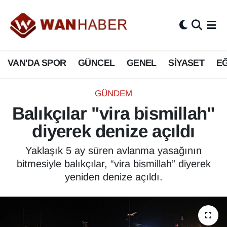
3.SAYFA
Van Nöbetçi Eczaneler
VAN'DA SPOR
GÜNCEL
GENEL
SİYASET
EĞ
ASAYİŞ
Van Hava Durumu
BİLİM VE TEKNOLOJİ
Van Namaz Vakitleri
GÜNDEM
Balıkçılar "vira bismillah"
Biyografi
Van Trafik Yoğunluk Haritası
diyerek denize açıldı
Bölge Haberleri
Süper Lig Puan Durumu ve Fikstür
Yaklaşık 5 ay süren avlanma yasağının
bitmesiyle balıkçılar, “vira bismillah” diyerek
ÇEVRE
Tüm Manşetler
yeniden denize açıldı.
Deprem
Son Dakika Haberleri
Dernekler, Odalar
Haber Arşivi