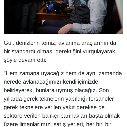
Sinema - TV
SİYASET
SPOR
Gül, denizlerin temiz, avlanma araçlarının da
TEBRİK
bir standardı olması gerektiğini vurgulayarak,
şöyle devam etti:
TEKNOLOJİ
"Hem zamana uyacağız hem de aynı zamanda
Turizm
nerede avlanacağımızı kendi içimizde
belirleyerek, bunlara uymuş olacağız. Son
VAN'DA SPOR
yıllarda gerek teknelerin yapıldığı tersaneler
Vasıta
gerek teknelere verilen yakıt gerekse de
sektöre verilen balıkçı barınakları başta olmak
YAŞAM
üzere limanlarımız, satış yerleri, her biri bir