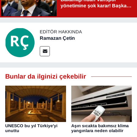
yönetimine şok karar! Başkan
Şahin Aslan görevden alındı!
EDITÖR HAKKINDA
Ramazan Çetin
Bunlar da ilginizi çekebilir
UNESCO bu yıl Türkiye'yi
Aşırı sıcakta bakımsız klima
unuttu
yangınlara neden olabilir