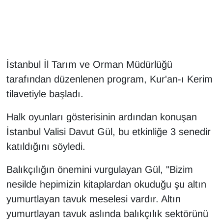
Gündem
Haber
İstanbul İl Tarım ve Orman Müdürlüğü
HABERDE İNSAN
tarafından düzenlenen program, Kur'an-ı Kerim
tilavetiyle başladı.
İngilizce
Halk oyunları gösterisinin ardından konuşan
Kadın
İstanbul Valisi Davut Gül, bu etkinliğe 3 senedir
katıldığını söyledi.
Kamu Alımları
Balıkçılığın önemini vurgulayan Gül, "Bizim
Kim Kimdir?
nesilde hepimizin kitaplardan okuduğu şu altın
Kültür & Sanat
yumurtlayan tavuk meselesi vardır. Altın
yumurtlayan tavuk aslında balıkçılık sektörünü