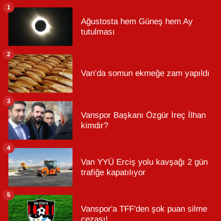
1
Ağustosta hem Güneş hem Ay
tutulması
2
Van’da somun ekmeğe zam yapıldı
3
Vanspor Başkanı Özgür İreç İlhan
kimdir?
4
Van YYÜ Erciş yolu kavşağı 2 gün
trafiğe kapatılıyor
5
Vanspor'a TFF'den şok puan silme
cezası!