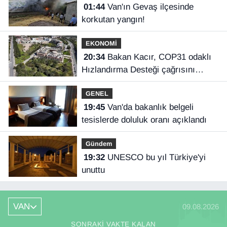
01:44
Van'ın Gevaş ilçesinde
korkutan yangın!
EKONOMİ
20:34
Bakan Kacır, COP31 odaklı
Hızlandırma Desteği çağrısını
açıkladı
GENEL
19:45
Van'da bakanlık belgeli
tesislerde doluluk oranı açıklandı
Gündem
19:32
UNESCO bu yıl Türkiye'yi
unuttu
VAN
09.08.2026
SONRAKI VAKTE KALAN