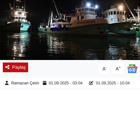
Diğer
DÜNYA
EĞİTİM
EKONOMİ
Paylaş
-
+
A
A
Eleman
Ramazan Çetin
01.09.2025 - 03:04
01.09.2025 - 10:04
Emlak
En çok konuşulanlar
GENEL
Güncel