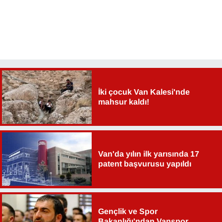
İki çocuk Van Kalesi'nde
mahsur kaldı!
Van'da yılın ilk yarısında 17
patent başvurusu yapıldı
Gençlik ve Spor
Bakanlığı'ndan Vanspor