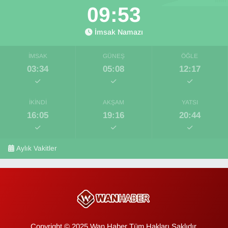
09:51
İmsak Namazı
İMSAK
GÜNEŞ
ÖĞLE
03:34
05:08
12:17
İKINDI
AKŞAM
YATSI
16:05
19:16
20:44
Aylık Vakitler
Copyright © 2025 Wan Haber Tüm Hakları Saklıdır.