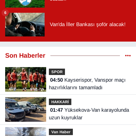
6
Van'da İller Bankası şoför alacak!
Son Haberler
SPOR
04:50
Kayserispor, Vanspor maçı
hazırlıklarını tamamladı
HAKKARİ
01:47
Yüksekova-Van karayolunda
uzun kuyruklar
Van Haber