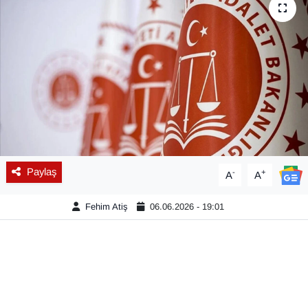
Diğer
DÜNYA
EĞİTİM
EKONOMİ
Eleman
Paylaş
-
+
A
A
Emlak
Fehim Atiş
06.06.2026 - 19:01
En çok konuşulanlar
GENEL
Güncel