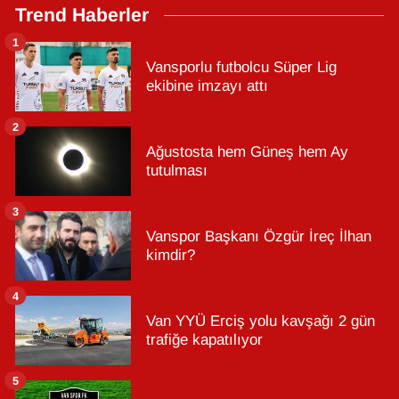
Trend Haberler
1
Vansporlu futbolcu Süper Lig
ekibine imzayı attı
2
Ağustosta hem Güneş hem Ay
tutulması
3
Vanspor Başkanı Özgür İreç İlhan
kimdir?
4
Van YYÜ Erciş yolu kavşağı 2 gün
trafiğe kapatılıyor
5