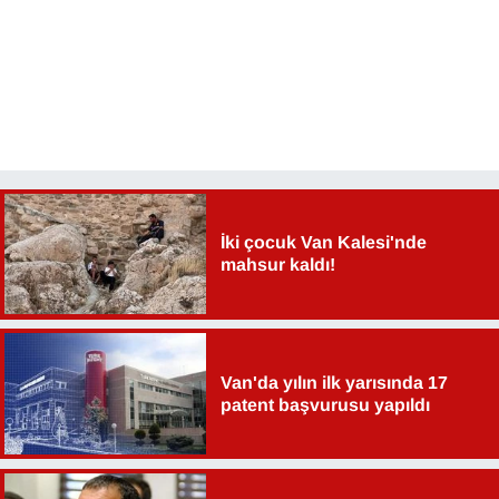
İki çocuk Van Kalesi'nde
mahsur kaldı!
Van'da yılın ilk yarısında 17
patent başvurusu yapıldı