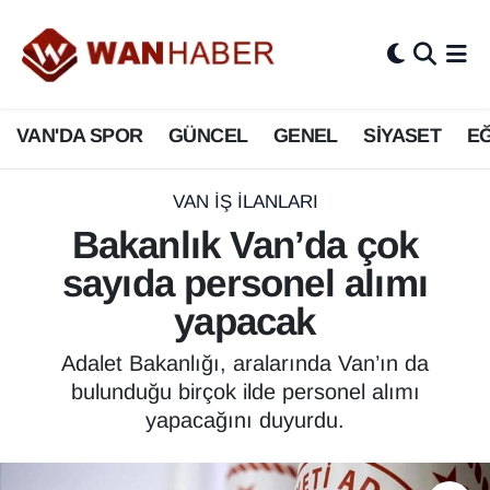
3.SAYFA
Van Nöbetçi Eczaneler
VAN'DA SPOR
GÜNCEL
GENEL
SİYASET
EĞ
ASAYİŞ
Van Hava Durumu
BİLİM VE TEKNOLOJİ
Van Namaz Vakitleri
VAN İŞ İLANLARI
Bakanlık Van’da çok
Biyografi
Van Trafik Yoğunluk Haritası
sayıda personel alımı
Bölge Haberleri
Süper Lig Puan Durumu ve Fikstür
yapacak
ÇEVRE
Tüm Manşetler
Adalet Bakanlığı, aralarında Van’ın da
bulunduğu birçok ilde personel alımı
Deprem
Son Dakika Haberleri
yapacağını duyurdu.
Dernekler, Odalar
Haber Arşivi