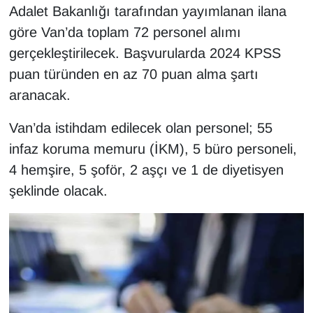
KURDÎ
Adalet Bakanlığı tarafından yayımlanan ilana
göre Van’da toplam 72 personel alımı
MAGAZİN
gerçekleştirilecek. Başvurularda 2024 KPSS
puan türünden en az 70 puan alma şartı
MEDYA
aranacak.
ONE EKONOMİ
Van’da istihdam edilecek olan personel; 55
POLİTİKA
infaz koruma memuru (İKM), 5 büro personeli,
4 hemşire, 5 şoför, 2 aşçı ve 1 de diyetisyen
Resmi İlanlar
şeklinde olacak.
RÖPORTAJ
SAĞLIK
Seri İlan