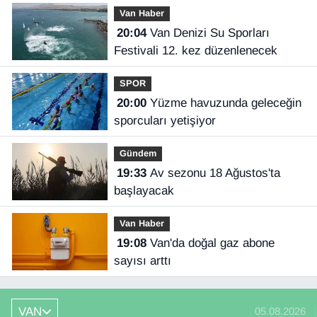
Van Haber
20:04
Van Denizi Su Sporları
Festivali 12. kez düzenlenecek
SPOR
20:00
Yüzme havuzunda geleceğin
sporcuları yetişiyor
Gündem
19:33
Av sezonu 18 Ağustos'ta
başlayacak
Van Haber
19:08
Van'da doğal gaz abone
sayısı arttı
VAN
05.08.2026