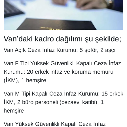
Sinema - TV
SİYASET
SPOR
Van’daki kadro dağılımı şu şekilde;
TEBRİK
Van Açık Ceza İnfaz Kurumu: 5 şoför, 2 aşçı
TEKNOLOJİ
Van F Tipi Yüksek Güvenlikli Kapalı Ceza İnfaz
Kurumu: 20 erkek infaz ve koruma memuru
Turizm
(İKM), 1 hemşire
VAN'DA SPOR
Van M Tipi Kapalı Ceza İnfaz Kurumu: 15 erkek
İKM, 2 büro personeli (cezaevi katibi), 1
Vasıta
hemşire
YAŞAM
Van Yüksek Güvenlikli Kapalı Ceza İnfaz