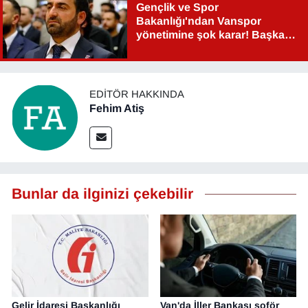
Gençlik ve Spor
Bakanlığı'ndan Vanspor
yönetimine şok karar! Başkan
Şahin Aslan görevden alındı!
EDITÖR HAKKINDA
Fehim Atiş
Bunlar da ilginizi çekebilir
Gelir İdaresi Başkanlığı
Van'da İller Bankası şoför