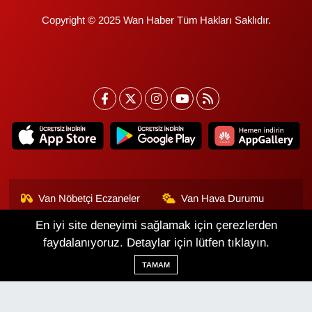
Copyright © 2025 Wan Haber Tüm Hakları Saklıdır.
Van Nöbetçi Eczaneler
Van Hava Durumu
En iyi site deneyimi sağlamak için çerezlerden
Van Namaz Vakitleri
Van Trafik Yoğunluk
Haritası
faydalanıyoruz. Detaylar için lütfen tıklayın.
TAMAM
Puan Durumu ve Fikstür
Tüm Manşetler
Son Dakika Haberleri
Haber Arşivi