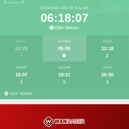
SONRAKI VAKTE KALAN
06:18:06
Öğle Namazı
İMSAK
GÜNEŞ
ÖĞLE
03:28
05:05
12:18
İKINDI
AKŞAM
YATSI
16:07
19:21
20:50
Aylık Vakitler