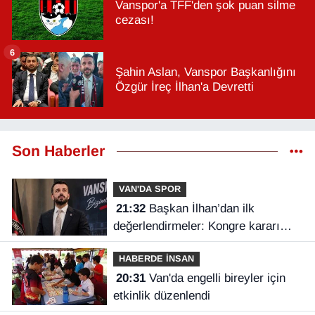
Vanspor'a TFF'den şok puan silme
cezası!
6
Şahin Aslan, Vanspor Başkanlığını
Özgür İreç İlhan'a Devretti
Son Haberler
VAN'DA SPOR
21:32
Başkan İlhan’dan ilk
değerlendirmeler: Kongre kararı
Vanspor’u uçuruma sürükleyebilirdi!
HABERDE İNSAN
20:31
Van'da engelli bireyler için
etkinlik düzenlendi