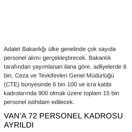
Gündem
Haber
HABERDE İNSAN
Adalet Bakanlığı ülke genelinde çok sayıda
personel alımı gerçekleştirecek. Bakanlık
İngilizce
tarafından yayımlanan ilana göre, adliyelerde 8
Kadın
bin, Ceza ve Tevkifevleri Genel Müdürlüğü
(CTE) bünyesinde 6 bin 100 ve icra katibi
Kamu Alımları
kadrolarında 900 olmak üzere toplam 15 bin
personel istihdam edilecek.
Kim Kimdir?
VAN’A 72 PERSONEL KADROSU
Kültür & Sanat
AYRILDI