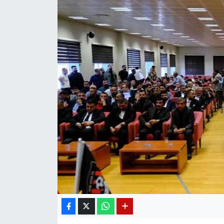
Diğer
DÜNYA
EĞİTİM
EKONOMİ
Eleman
Emlak
En çok konuşulanlar
GENEL
Güncel