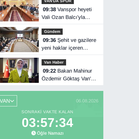
VAN'DA SPOR
09:38
Vanspor heyeti
Vali Ozan Balcı'yla
görüştü
Gündem
09:36
Şehit ve gazilere
yeni haklar içeren
kanun teklifi
Van Haber
komisyondan geçti
09:22
Bakan Mahinur
Özdemir Göktaş Van'a
geliyor
VAN
06.08.2026
SONRAKI VAKTE KALAN
03:57:33
Öğle Namazı