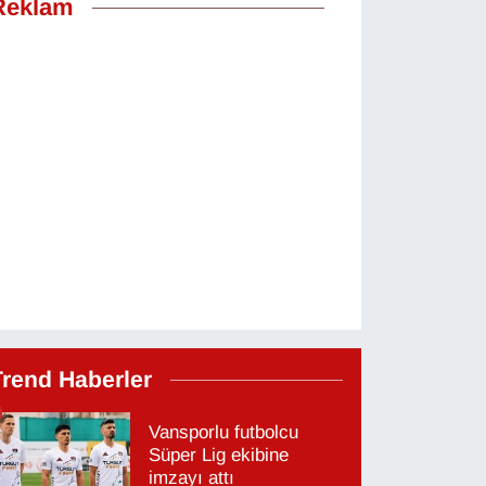
Reklam
Trend Haberler
Vansporlu futbolcu
Süper Lig ekibine
imzayı attı