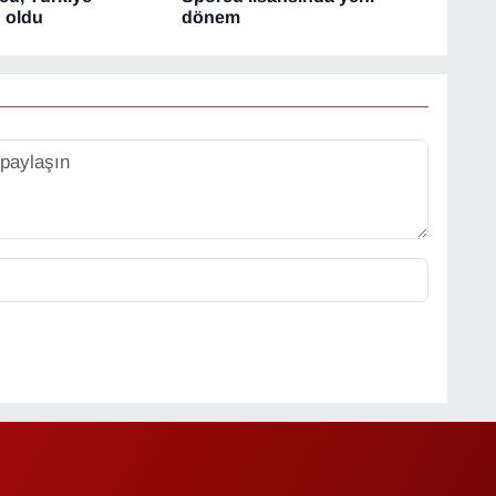
 oldu
dönem