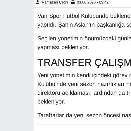
Ramazan Çetin
03.06.2026 - 09:42
Gündem
Van Spor Futbol Kulübünde beklenen
yapıldı. Şahin Aslan’ın başkanlığa se
Haber
Seçilen yönetimin önümüzdeki günler
HABERDE İNSAN
yapması bekleniyor.
İngilizce
TRANSFER ÇALIŞM
Kadın
Yeni yönetimin kendi içindeki görev
Kulübü’nde yeni sezon hazırlıkları h
Kamu Alımları
direktörü açıklaması, ardından da t
bekleniyor.
Kim Kimdir?
Taraftarlar da yeni sezon öncesi nas
Kültür & Sanat