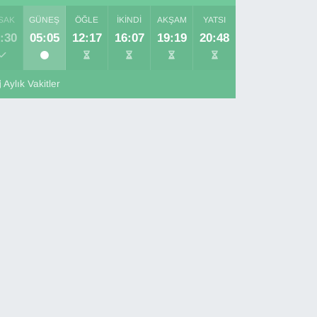
SAK
GÜNEŞ
ÖĞLE
İKINDI
AKŞAM
YATSI
:30
05:05
12:17
16:07
19:19
20:48
Aylık Vakitler