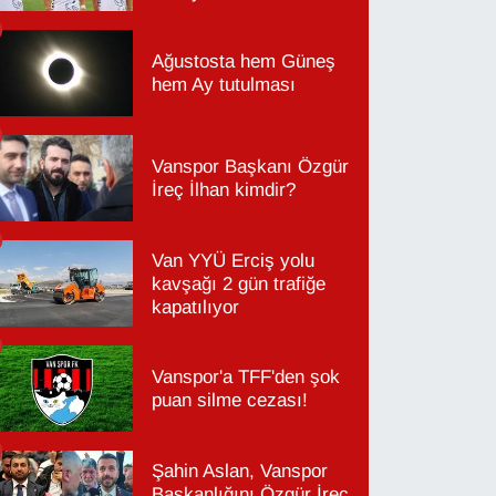
Ağustosta hem Güneş
hem Ay tutulması
Vanspor Başkanı Özgür
İreç İlhan kimdir?
Van YYÜ Erciş yolu
kavşağı 2 gün trafiğe
kapatılıyor
Vanspor'a TFF'den şok
puan silme cezası!
Şahin Aslan, Vanspor
Başkanlığını Özgür İreç