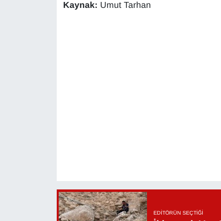
KURDÎ
Kaynak:
Umut Tarhan
MAGAZİN
MEDYA
ONE EKONOMİ
POLİTİKA
Resmi İlanlar
RÖPORTAJ
SAĞLIK
Seri İlan
EDITÖRÜN SEÇTIĞI