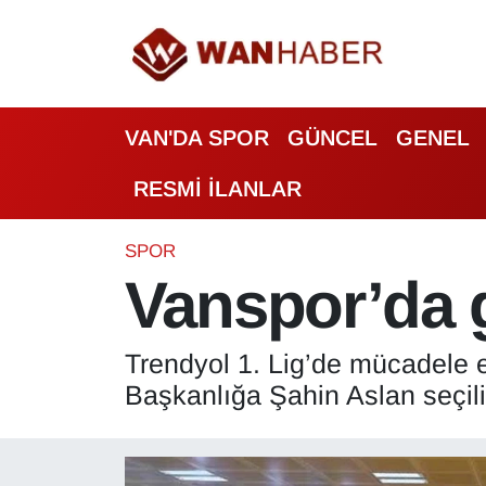
3.SAYFA
Van Nöbetçi Eczaneler
VAN'DA SPOR
GÜNCEL
GENEL
ASAYİŞ
Van Hava Durumu
RESMİ İLANLAR
BİLİM VE TEKNOLOJİ
Van Namaz Vakitleri
Biyografi
Van Trafik Yoğunluk Haritası
SPOR
Vanspor’da g
Bölge Haberleri
Süper Lig Puan Durumu ve Fikstür
Trendyol 1. Lig’de mücadele 
ÇEVRE
Tüm Manşetler
Başkanlığa Şahin Aslan seçili
Deprem
Son Dakika Haberleri
Dernekler, Odalar
Haber Arşivi