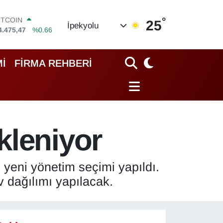
ITCOIN
4.475,47
%0.66
°
25
İpekyolu
OLAR
7,5971
%0.05
URO
5,1336
%0.18
İ
FİRMA REHBERİ
TERLİN
4,2534
%0.22
RAM ALTIN
518.23
%0.39
İST100
3.703
%0
kleniyor
yeni yönetim seçimi yapıldı.
v dağılımı yapılacak.