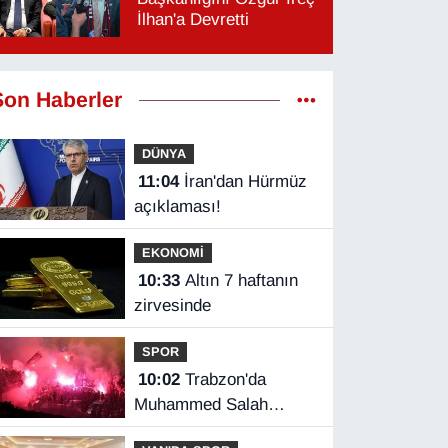
İlhan'a Devretti
Son Haberler
DÜNYA
11:04
İran'dan Hürmüz
açıklaması!
EKONOMİ
10:33
Altın 7 haftanın
zirvesinde
SPOR
10:02
Trabzon'da
Muhammed Salah
coşkusu yaşandı