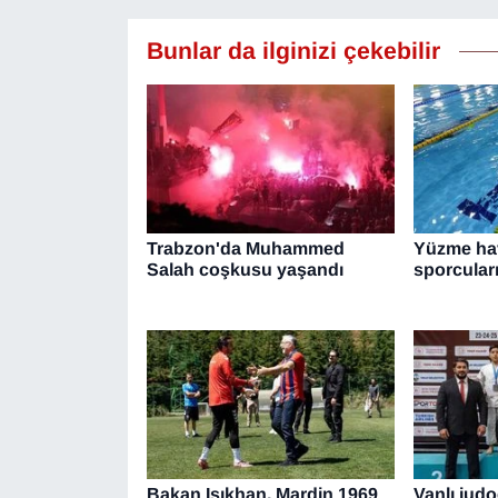
YEREL
Bunlar da ilginizi çekebilir
Trabzon'da Muhammed
Yüzme ha
Salah coşkusu yaşandı
sporcuları
Bakan Işıkhan, Mardin 1969
Vanlı judo