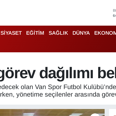
B
6
D
4
E
5
SİYASET
EĞİTİM
SAĞLIK
DÜNYA
EKONOM
S
6
G
6
B
1
örev dağılımı be
edecek olan Van Spor Futbol Kulübü’nde 
rken, yönetime seçilenler arasında göre