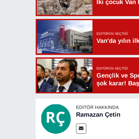
İki çocuk Van 
Sinema - TV
SİYASET
EDITÖRÜN SEÇTIĞI
SPOR
Van'da yılın i
TEBRİK
TEKNOLOJİ
EDITÖRÜN SEÇTIĞI
Gençlik ve Sp
şok karar! Ba
Turizm
VAN'DA SPOR
EDITÖR HAKKINDA
Ramazan Çetin
Vasıta
YAŞAM