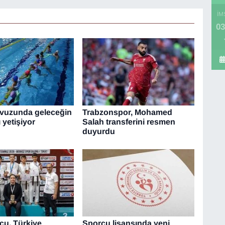
İM
03
vuzunda geleceğin
Trabzonspor, Mohamed
 yetişiyor
Salah transferini resmen
duyurdu
cu, Türkiye
Sporcu lisansında yeni