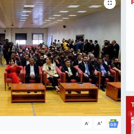
1
-
+
A
A