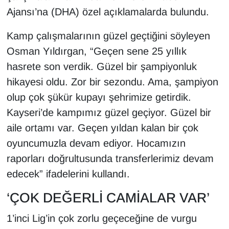
KURDÎ
Ajansı’na (DHA) özel açıklamalarda bulundu.
MAGAZİN
Kamp çalışmalarının güzel geçtiğini söyleyen
Osman Yıldırgan, “Geçen sene 25 yıllık
MEDYA
hasrete son verdik. Güzel bir şampiyonluk
hikayesi oldu. Zor bir sezondu. Ama, şampiyon
ONE EKONOMİ
olup çok şükür kupayı şehrimize getirdik.
POLİTİKA
Kayseri’de kampımız güzel geçiyor. Güzel bir
aile ortamı var. Geçen yıldan kalan bir çok
Resmi İlanlar
oyuncumuzla devam ediyor. Hocamızın
raporları doğrultusunda transferlerimiz devam
RÖPORTAJ
edecek” ifadelerini kullandı.
SAĞLIK
‘ÇOK DEĞERLİ CAMİALAR VAR’
Seri İlan
1’inci Lig’in çok zorlu geçeceğine de vurgu