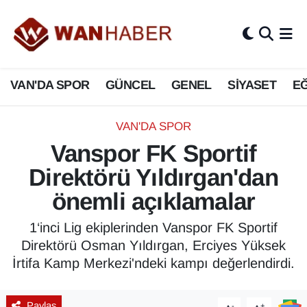
3.SAYFA
Van Nöbetçi Eczaneler
VAN'DA SPOR
GÜNCEL
GENEL
SİYASET
EĞ
ASAYİŞ
Van Hava Durumu
BİLİM VE TEKNOLOJİ
Van Namaz Vakitleri
VAN'DA SPOR
Vanspor FK Sportif
Biyografi
Van Trafik Yoğunluk Haritası
Direktörü Yıldırgan'dan
Bölge Haberleri
Süper Lig Puan Durumu ve Fikstür
önemli açıklamalar
ÇEVRE
Tüm Manşetler
1‘inci Lig ekiplerinden Vanspor FK Sportif
Direktörü Osman Yıldırgan, Erciyes Yüksek
Deprem
Son Dakika Haberleri
İrtifa Kamp Merkezi'ndeki kampı değerlendirdi.
Dernekler, Odalar
Haber Arşivi
Paylaş
-
+