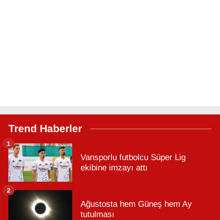
Trend Haberler
1
Vansporlu futbolcu Süper Lig
ekibine imzayı attı
2
Ağustosta hem Güneş hem Ay
tutulması