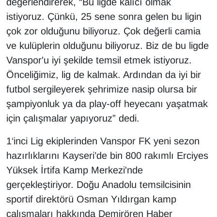
değerlendirerek, “Bu ligde kalıcı olmak
istiyoruz. Çünkü, 25 sene sonra gelen bu ligin
Gündem
çok zor olduğunu biliyoruz. Çok değerli camia
ve kulüplerin olduğunu biliyoruz. Biz de bu ligde
Haber
Vanspor'u iyi şekilde temsil etmek istiyoruz.
HABERDE İNSAN
Önceliğimiz, lig de kalmak. Ardından da iyi bir
futbol sergileyerek şehrimize nasip olursa bir
İngilizce
şampiyonluk ya da play-off heyecanı yaşatmak
için çalışmalar yapıyoruz” dedi.
Kadın
1‘inci Lig ekiplerinden Vanspor FK yeni sezon
Kamu Alımları
hazırlıklarını Kayseri’de bin 800 rakımlı Erciyes
Yüksek İrtifa Kamp Merkezi'nde
Kim Kimdir?
gerçekleştiriyor. Doğu Anadolu temsilcisinin
Kültür & Sanat
sportif direktörü Osman Yıldırgan kamp
çalışmaları hakkında Demirören Haber