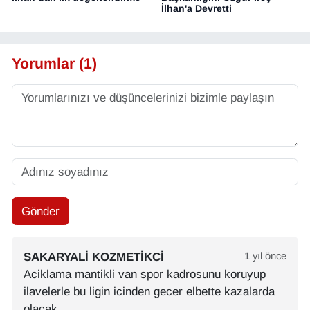
İlhan'a Devretti
Yorumlar (1)
Gönder
SAKARYALI KOZMETIKCI
1 yıl önce
Aciklama mantikli van spor kadrosunu koruyup
ilavelerle bu ligin icinden gecer elbette kazalarda
olacak