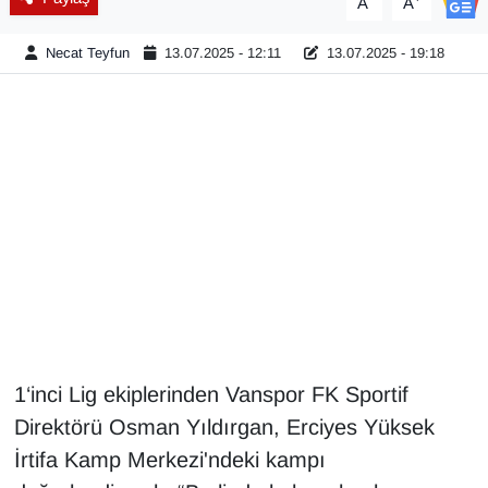
A
A
Diğer
Necat Teyfun
13.07.2025 - 12:11
13.07.2025 - 19:18
DÜNYA
EĞİTİM
EKONOMİ
Eleman
Emlak
En çok konuşulanlar
1‘inci Lig ekiplerinden Vanspor FK Sportif
Direktörü Osman Yıldırgan, Erciyes Yüksek
GENEL
İrtifa Kamp Merkezi'ndeki kampı
Güncel