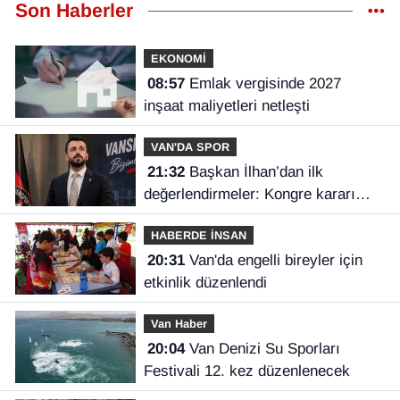
Son Haberler
EKONOMİ
08:57
Emlak vergisinde 2027
inşaat maliyetleri netleşti
VAN'DA SPOR
21:32
Başkan İlhan’dan ilk
değerlendirmeler: Kongre kararı
Vanspor’u uçuruma sürükleyebilirdi!
HABERDE İNSAN
20:31
Van'da engelli bireyler için
etkinlik düzenlendi
Van Haber
20:04
Van Denizi Su Sporları
Festivali 12. kez düzenlenecek