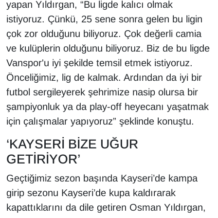
yapan Yıldırgan, “Bu ligde kalıcı olmak
Sinema - TV
istiyoruz. Çünkü, 25 sene sonra gelen bu ligin
çok zor olduğunu biliyoruz. Çok değerli camia
SİYASET
ve kulüplerin olduğunu biliyoruz. Biz de bu ligde
SPOR
Vanspor'u iyi şekilde temsil etmek istiyoruz.
Önceliğimiz, lig de kalmak. Ardından da iyi bir
TEBRİK
futbol sergileyerek şehrimize nasip olursa bir
şampiyonluk ya da play-off heyecanı yaşatmak
TEKNOLOJİ
için çalışmalar yapıyoruz” şeklinde konuştu.
Turizm
‘KAYSERİ BİZE UĞUR
GETİRİYOR’
VAN'DA SPOR
Geçtiğimiz sezon başında Kayseri’de kampa
Vasıta
girip sezonu Kayseri’de kupa kaldırarak
kapattıklarını da dile getiren Osman Yıldırgan,
YAŞAM