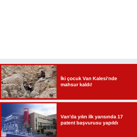
İki çocuk Van Kalesi'nde
mahsur kaldı!
Van'da yılın ilk yarısında 17
patent başvurusu yapıldı