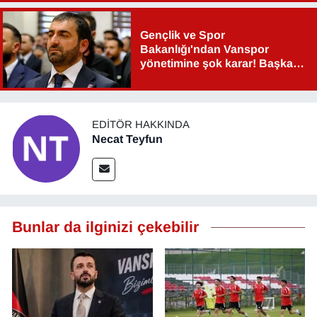
Gençlik ve Spor
Bakanlığı'ndan Vanspor
yönetimine şok karar! Başkan
Şahin Aslan görevden alındı!
EDITÖR HAKKINDA
Necat Teyfun
Bunlar da ilginizi çekebilir