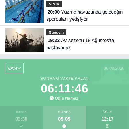
SPOR
20:00
Yüzme havuzunda geleceğin
sporcuları yetişiyor
Gündem
19:33
Av sezonu 18 Ağustos'ta
başlayacak
VAN
06.08.2026
SONRAKI VAKTE KALAN
06:11:46
Öğle Namazı
İMSAK
GÜNEŞ
ÖĞLE
03:30
05:05
12:17