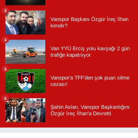
3
Vanspor Başkanı Özgür İreç İlhan
kimdir?
4
Van YYÜ Erciş yolu kavşağı 2 gün
trafiğe kapatılıyor
5
Vanspor'a TFF'den şok puan silme
cezası!
6
Şahin Aslan, Vanspor Başkanlığını
Özgür İreç İlhan'a Devretti