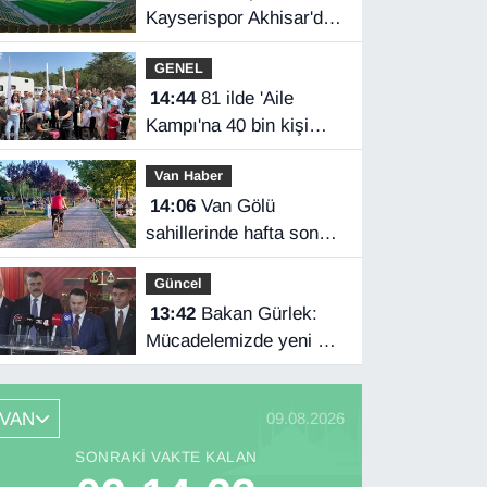
Kayserispor Akhisar'da
rakip
GENEL
14:44
81 ilde 'Aile
Kampı'na 40 bin kişi
katıldı
Van Haber
14:06
Van Gölü
sahillerinde hafta sonu
yoğunluğu
Güncel
13:42
Bakan Gürlek:
Mücadelemizde yeni bir
boyuta geçeceğiz
VAN
09.08.2026
SONRAKI VAKTE KALAN