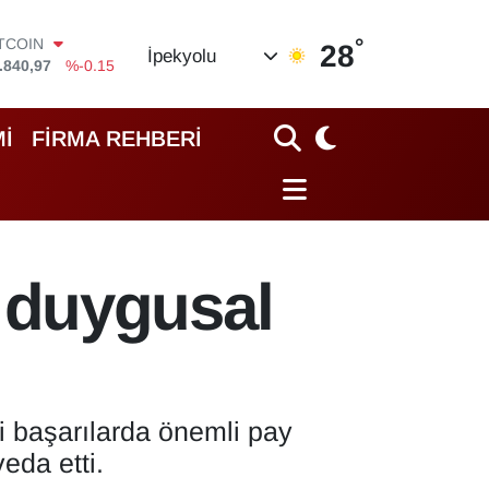
°
OLAR
28
İpekyolu
,7436
%0.18
URO
,2510
%0.32
TERLİN
İ
FİRMA REHBERİ
,4811
%0.38
RAM ALTIN
60.55
%0
İST100
.779
%-14
ITCOIN
 duygusal
.840,97
%-0.15
i başarılarda önemli pay
eda etti.