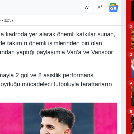
-
+
A
A
 - 11:57
2
a kadroda yer alarak önemli katkılar sunan,
de takımın önemli isimlerinden biri olan
ndan yaptığı paylaşımla Van’a ve Vanspor
3
mayla 2 gol ve 8 asistlik performans
4
 koyduğu mücadeleci futboluyla taraftarların
5