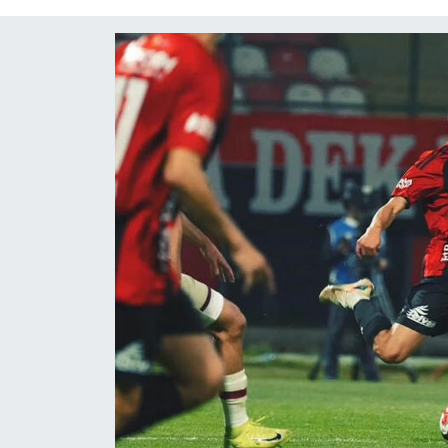
Diğer
DÜNYA
EĞİTİM
EKONOMİ
Eleman
Emlak
En çok konuşulanlar
GENEL
Güncel