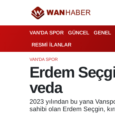
3.SAYFA
Van Nöbetçi Eczaneler
VAN'DA SPOR
GÜNCEL
GENEL
ASAYİŞ
Van Hava Durumu
RESMİ İLANLAR
BİLİM VE TEKNOLOJİ
Van Namaz Vakitleri
Biyografi
Van Trafik Yoğunluk Haritası
VAN'DA SPOR
Erdem Seçgi
Bölge Haberleri
Süper Lig Puan Durumu ve Fikstür
veda
ÇEVRE
Tüm Manşetler
Deprem
Son Dakika Haberleri
2023 yılından bu yana Vanspor
sahibi olan Erdem Seçgin, kırm
Dernekler, Odalar
Haber Arşivi