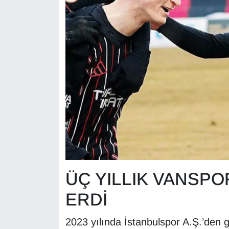
KURDÎ
MAGAZİN
MEDYA
ONE EKONOMİ
POLİTİKA
Resmi İlanlar
RÖPORTAJ
ÜÇ YILLIK VANSP
SAĞLIK
ERDİ
Seri İlan
2023 yılında İstanbulspor A.Ş.’den g