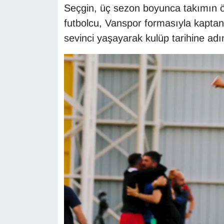
Seçgin, üç sezon boyunca takımın öne
Sinema - TV
futbolcu, Vanspor formasıyla kaptan
SİYASET
sevinci yaşayarak kulüp tarihine adı
SPOR
TEBRİK
TEKNOLOJİ
Turizm
VAN'DA SPOR
Vasıta
YAŞAM