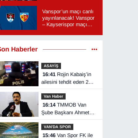
Vanspor’un maçı canlı
yayınlanacak! Vanspor
– Kayserispor maçı
hangi kanalda, saat
kaçta?
Son Haberler
ASAYİŞ
16:41
Rojin Kabaiş’in
ailesini tehdit eden 2
kişi tutuklandı
Van Haber
16:14
TMMOB Van
Şube Başkanı Ahmet
Ortakçı: Van’da otopark
VAN'DA SPOR
yetersizliği ciddi sorun!
15:46
Van Spor FK ile