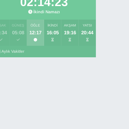
02:14:21
İkindi Namazı
SAK
GÜNEŞ
ÖĞLE
İKINDI
AKŞAM
YATSI
:34
05:08
12:17
16:05
19:16
20:44
Aylık Vakitler