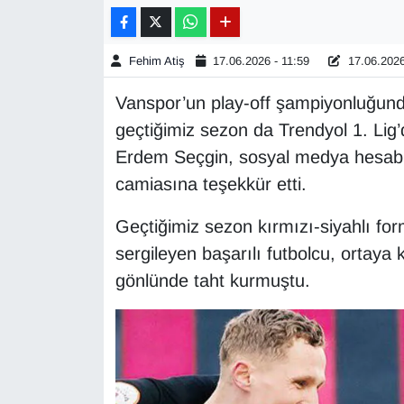
Gündem
Fehim Atiş
17.06.2026 - 11:59
17.06.2026
Haber
Vanspor’un play-off şampiyonluğund
geçtiğimiz sezon da Trendyol 1. Lig’
HABERDE İNSAN
Erdem Seçgin, sosyal medya hesabı
İngilizce
camiasına teşekkür etti.
Geçtiğimiz sezon kırmızı-siyahlı for
Kadın
sergileyen başarılı futbolcu, ortaya
Kamu Alımları
gönlünde taht kurmuştu.
Kim Kimdir?
Kültür & Sanat