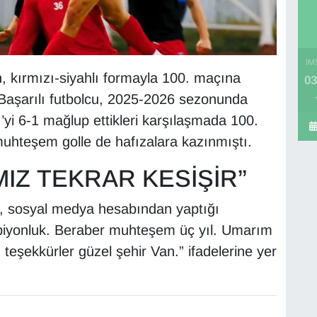
İM
 kırmızı-siyahlı formayla 100. maçına
03
 Başarılı futbolcu, 2025-2026 sezonunda
yi 6-1 mağlup ettikleri karşılaşmada 100.
uhteşem golle de hafızalara kazınmıştı.
IZ TEKRAR KESİŞİR”
 sosyal medya hesabından yaptığı
piyonluk. Beraber muhteşem üç yıl. Umarım
n teşekkürler güzel şehir Van.” ifadelerine yer