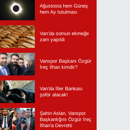
Ağustosta hem Güneş
hem Ay tutulması
Van’da somun ekmeğe
zam yapıldı
Vanspor Başkanı Özgür
İreç İlhan kimdir?
Van'da İller Bankası
şoför alacak!
Şahin Aslan, Vanspor
Başkanlığını Özgür İreç
İlhan'a Devretti