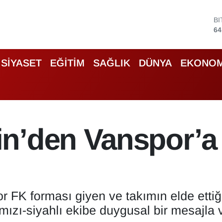
D
47
E
55
S
SİYASET
EĞİTİM
SAĞLIK
DÜNYA
EKONOM
64
G
66
B
13
B
n’den Vanspor’a
64
 FK forması giyen ve takımın elde ettiğ
ızı-siyahlı ekibe duygusal bir mesajla v