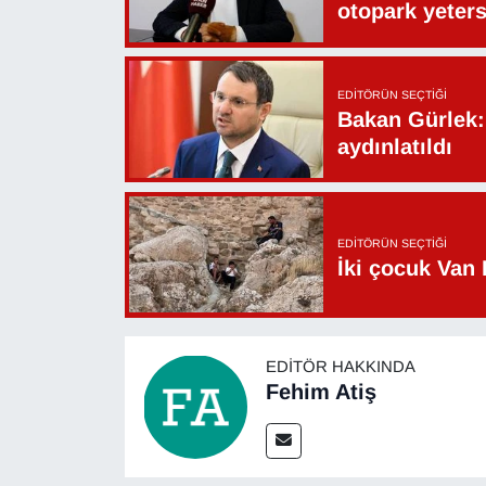
otopark yeters
EDITÖRÜN SEÇTIĞI
Bakan Gürlek: 
aydınlatıldı
EDITÖRÜN SEÇTIĞI
İki çocuk Van 
EDITÖR HAKKINDA
Fehim Atiş