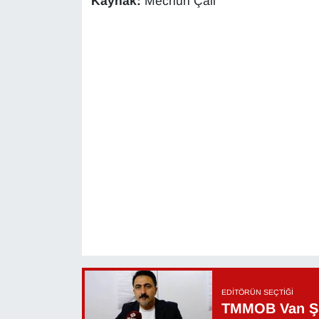
Kaynak:
Mecnun Çali
EDITÖRÜN SEÇTIĞI
TMMOB Van Şu