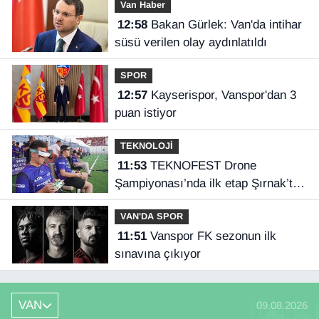
Van Haber
12:58
Bakan Gürlek: Van'da intihar
süsü verilen olay aydınlatıldı
SPOR
12:57
Kayserispor, Vanspor'dan 3
puan istiyor
TEKNOLOJİ
11:53
TEKNOFEST Drone
Şampiyonası’nda ilk etap Şırnak’ta
başladı
VAN'DA SPOR
11:51
Vanspor FK sezonun ilk
sınavına çıkıyor
VAN
09.08.2026