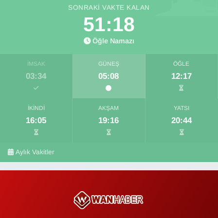
SONRAKI VAKTE KALAN
51:18
Öğle Namazı
İMSAK
GÜNEŞ
ÖĞLE
03:34
05:08
12:17
İKINDI
AKŞAM
YATSI
16:05
19:16
20:44
Aylık Vakitler