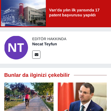
Van'da yılın ilk yarısında 17
patent başvurusu yapıldı
EDITÖR HAKKINDA
Necat Teyfun
Bunlar da ilginizi çekebilir