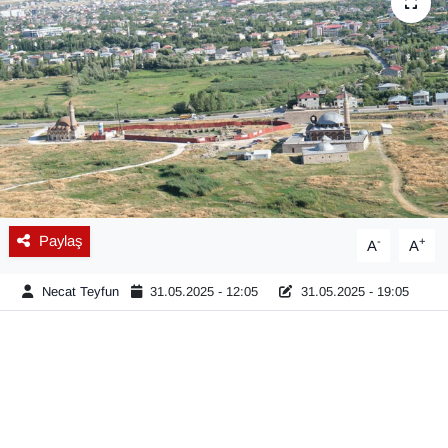
Diğer
DÜNYA
EĞİTİM
EKONOMİ
Eleman
Paylaş
-
+
A
A
Emlak
Necat Teyfun
31.05.2025 - 12:05
31.05.2025 - 19:05
En çok konuşulanlar
GENEL
Güncel