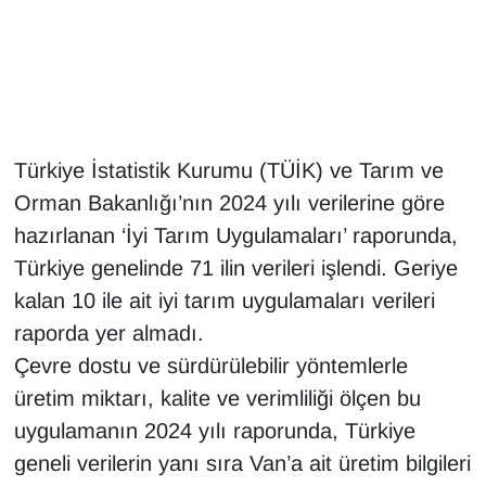
Gündem
Haber
HABERDE İNSAN
Türkiye İstatistik Kurumu (TÜİK) ve Tarım ve
Orman Bakanlığı’nın 2024 yılı verilerine göre
İngilizce
hazırlanan ‘İyi Tarım Uygulamaları’ raporunda,
Türkiye genelinde 71 ilin verileri işlendi. Geriye
Kadın
kalan 10 ile ait iyi tarım uygulamaları verileri
Kamu Alımları
raporda yer almadı.
Çevre dostu ve sürdürülebilir yöntemlerle
Kim Kimdir?
üretim miktarı, kalite ve verimliliği ölçen bu
uygulamanın 2024 yılı raporunda, Türkiye
Kültür & Sanat
geneli verilerin yanı sıra Van’a ait üretim bilgileri