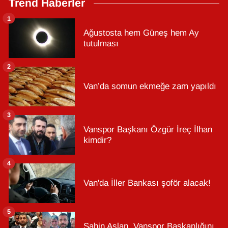
Trend Haberler
1
Ağustosta hem Güneş hem Ay
tutulması
2
Van’da somun ekmeğe zam yapıldı
3
Vanspor Başkanı Özgür İreç İlhan
kimdir?
4
Van'da İller Bankası şoför alacak!
5
Şahin Aslan, Vanspor Başkanlığını