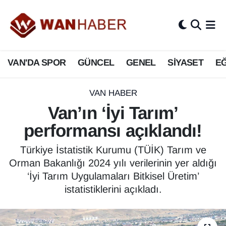
3.SAYFA
Van Nöbetçi Eczaneler
VAN'DA SPOR
GÜNCEL
GENEL
SİYASET
EĞ
ASAYİŞ
Van Hava Durumu
BİLİM VE TEKNOLOJİ
Van Namaz Vakitleri
VAN HABER
Van’ın ‘İyi Tarım’
Biyografi
Van Trafik Yoğunluk Haritası
performansı açıklandı!
Bölge Haberleri
Süper Lig Puan Durumu ve Fikstür
Türkiye İstatistik Kurumu (TÜİK) Tarım ve
Orman Bakanlığı 2024 yılı verilerinin yer aldığı
ÇEVRE
Tüm Manşetler
‘İyi Tarım Uygulamaları Bitkisel Üretim’
istatistiklerini açıkladı.
Deprem
Son Dakika Haberleri
Dernekler, Odalar
Haber Arşivi