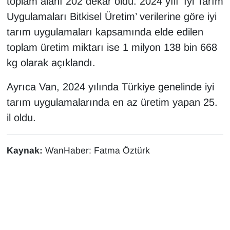
toplam alanı 202 dekar oldu. 2024 yılı ‘İyi Tarım
Sinema - TV
Uygulamaları Bitkisel Üretim’ verilerine göre iyi
tarım uygulamaları kapsamında elde edilen
SİYASET
toplam üretim miktarı ise 1 milyon 138 bin 668
SPOR
kg olarak açıklandı.
Ayrıca Van, 2024 yılında Türkiye genelinde iyi
TEBRİK
tarım uygulamalarında en az üretim yapan 25.
TEKNOLOJİ
il oldu.
Turizm
Kaynak:
WanHaber: Fatma Öztürk
VAN'DA SPOR
Vasıta
YAŞAM