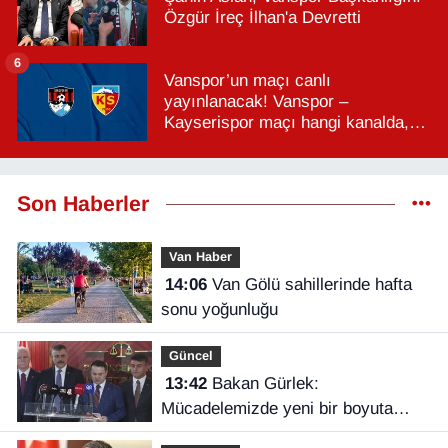
Özgür İreç İlhan'a Devretti
6
Vanspor’un maçı canlı
yayınlanacak! Vanspor –
Kayserispor maçı hangi kanalda,
saat kaçta?
Son Haberler
Van Haber
14:06
Van Gölü sahillerinde hafta
sonu yoğunluğu
Güncel
13:42
Bakan Gürlek:
Mücadelemizde yeni bir boyuta
geçeceğiz