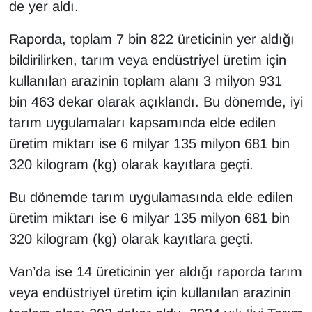
KURDÎ
de yer aldı.
Raporda, toplam 7 bin 822 üreticinin yer aldığı
MAGAZİN
bildirilirken, tarım veya endüstriyel üretim için
MEDYA
kullanılan arazinin toplam alanı 3 milyon 931
bin 463 dekar olarak açıklandı. Bu dönemde, iyi
ONE EKONOMİ
tarım uygulamaları kapsamında elde edilen
üretim miktarı ise 6 milyar 135 milyon 681 bin
POLİTİKA
320 kilogram (kg) olarak kayıtlara geçti.
Resmi İlanlar
Bu dönemde tarım uygulamasında elde edilen
üretim miktarı ise 6 milyar 135 milyon 681 bin
RÖPORTAJ
320 kilogram (kg) olarak kayıtlara geçti.
SAĞLIK
Van’da ise 14 üreticinin yer aldığı raporda tarım
Seri İlan
veya endüstriyel üretim için kullanılan arazinin