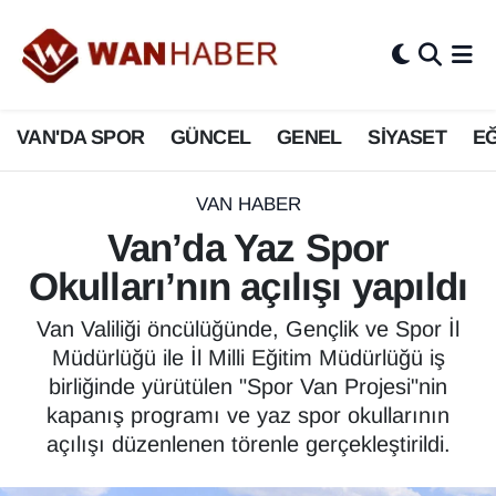
3.SAYFA
Van Nöbetçi Eczaneler
VAN'DA SPOR
GÜNCEL
GENEL
SİYASET
EĞ
ASAYİŞ
Van Hava Durumu
BİLİM VE TEKNOLOJİ
Van Namaz Vakitleri
VAN HABER
Van’da Yaz Spor
Biyografi
Van Trafik Yoğunluk Haritası
Okulları’nın açılışı yapıldı
Bölge Haberleri
Süper Lig Puan Durumu ve Fikstür
Van Valiliği öncülüğünde, Gençlik ve Spor İl
Müdürlüğü ile İl Milli Eğitim Müdürlüğü iş
ÇEVRE
Tüm Manşetler
birliğinde yürütülen "Spor Van Projesi"nin
kapanış programı ve yaz spor okullarının
Deprem
Son Dakika Haberleri
açılışı düzenlenen törenle gerçekleştirildi.
Dernekler, Odalar
Haber Arşivi