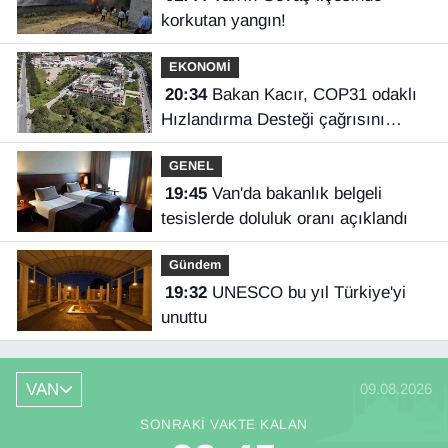
korkutan yangın!
EKONOMİ
20:34
Bakan Kacır, COP31 odaklı
Hızlandırma Desteği çağrısını
açıkladı
GENEL
19:45
Van'da bakanlık belgeli
tesislerde doluluk oranı açıklandı
Gündem
19:32
UNESCO bu yıl Türkiye'yi
unuttu
VAN
09.08.2026
SONRAKI VAKTE KALAN