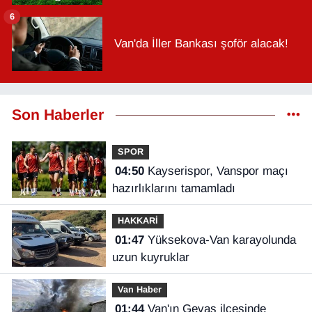
6
Van'da İller Bankası şoför alacak!
Son Haberler
SPOR
04:50
Kayserispor, Vanspor maçı
hazırlıklarını tamamladı
HAKKARİ
01:47
Yüksekova-Van karayolunda
uzun kuyruklar
Van Haber
01:44
Van'ın Gevaş ilçesinde