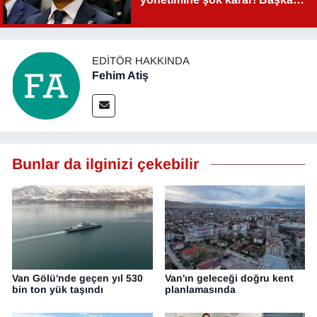
Şahin Aslan görevden alındı!
EDITÖR HAKKINDA
Fehim Atiş
Bunlar da ilginizi çekebilir
Van Gölü'nde geçen yıl 530
Van'ın geleceği doğru kent
bin ton yük taşındı
planlamasında