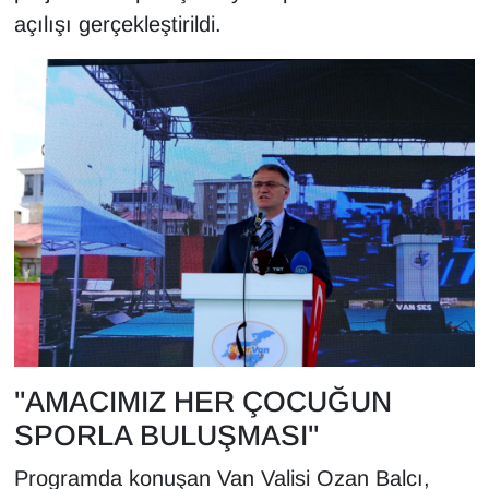
KURDÎ
açılışı gerçekleştirildi.
MAGAZİN
MEDYA
ONE EKONOMİ
POLİTİKA
Resmi İlanlar
RÖPORTAJ
"AMACIMIZ HER ÇOCUĞUN
SAĞLIK
SPORLA BULUŞMASI"
Seri İlan
Programda konuşan Van Valisi Ozan Balcı,