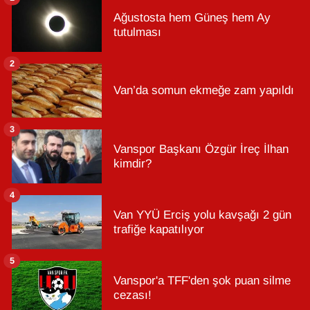
Ağustosta hem Güneş hem Ay
tutulması
2
Van’da somun ekmeğe zam yapıldı
3
Vanspor Başkanı Özgür İreç İlhan
kimdir?
4
Van YYÜ Erciş yolu kavşağı 2 gün
trafiğe kapatılıyor
5
Vanspor'a TFF'den şok puan silme
cezası!