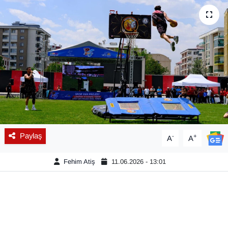
Diğer
DÜNYA
EĞİTİM
EKONOMİ
Eleman
Paylaş
-
+
A
A
Emlak
Fehim Atiş
11.06.2026 - 13:01
En çok konuşulanlar
GENEL
Güncel