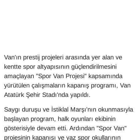
Gündem
Haber
HABERDE İNSAN
Van'ın prestij projeleri arasında yer alan ve
İngilizce
kentte spor altyapısının güçlendirilmesini
amaçlayan "Spor Van Projesi" kapsamında
Kadın
yürütülen çalışmaların kapanış programı, Van
Kamu Alımları
Atatürk Şehir Stadı'nda yapıldı.
Saygı duruşu ve İstiklal Marşı'nın okunmasıyla
Kim Kimdir?
başlayan program, halk oyunları ekibinin
Kültür & Sanat
gösterisiyle devam etti. Ardından "Spor Van"
projesinin kapanışı ve yaz spor okullarının