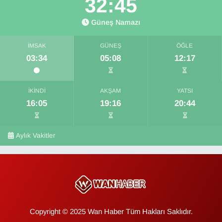
32:43
Güneş Namazı
İMSAK
GÜNEŞ
ÖĞLE
03:34
05:08
12:17
İKINDI
AKŞAM
YATSI
16:05
19:16
20:44
Aylık Vakitler
Copyright © 2025 Wan Haber Tüm Hakları Saklıdır.