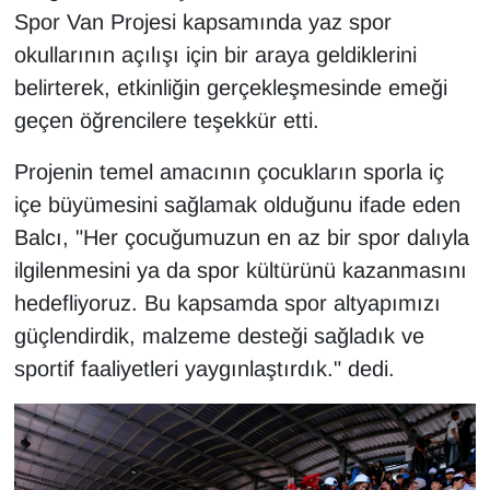
Sinema - TV
Spor Van Projesi kapsamında yaz spor
okullarının açılışı için bir araya geldiklerini
SİYASET
belirterek, etkinliğin gerçekleşmesinde emeği
geçen öğrencilere teşekkür etti.
SPOR
Projenin temel amacının çocukların sporla iç
TEBRİK
içe büyümesini sağlamak olduğunu ifade eden
Balcı, "Her çocuğumuzun en az bir spor dalıyla
TEKNOLOJİ
ilgilenmesini ya da spor kültürünü kazanmasını
Turizm
hedefliyoruz. Bu kapsamda spor altyapımızı
güçlendirdik, malzeme desteği sağladık ve
VAN'DA SPOR
sportif faaliyetleri yaygınlaştırdık." dedi.
Vasıta
YAŞAM