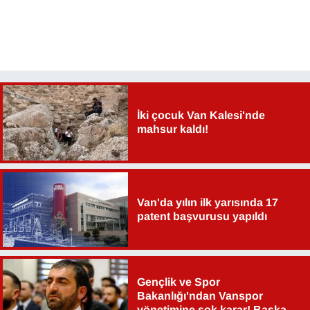
İki çocuk Van Kalesi'nde
mahsur kaldı!
Van'da yılın ilk yarısında 17
patent başvurusu yapıldı
Gençlik ve Spor
Bakanlığı'ndan Vanspor
yönetimine şok karar! Başkan