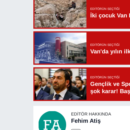
EDITÖRÜN SEÇTIĞI
İki çocuk Van 
EDITÖRÜN SEÇTIĞI
Van'da yılın i
EDITÖRÜN SEÇTIĞI
Gençlik ve Sp
şok karar! Ba
EDITÖR HAKKINDA
Fehim Atiş