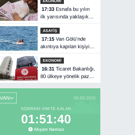
EKONOMİ
satışını yaptı
17:33
Esnafa bu yılın
ilk yarısında yaklaşık
75 milyar lira finansman
ASAYİŞ
17:15
Van Gölü’nde
akıntıya kapılan kişiyi
sahil güvenlik ekipleri
EKONOMİ
kurtardı
16:31
Ticaret Bakanlığı,
80 ülkeye yönelik pazar
araştırması hazırladı
VAN
08.08.2026
SONRAKI VAKTE KALAN
01:51:39
Akşam Namazı