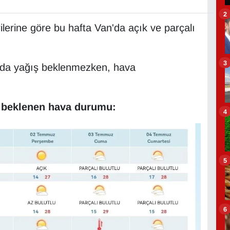
2
lerine göre bu hafta Van'da açık ve parçalı
3
'da yağış beklenmezken, hava
e beklenen hava durumu:
4
5
6