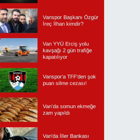
Vanspor Başkanı Özgür
İreç İlhan kimdir?
Van YYÜ Erciş yolu
kavşağı 2 gün trafiğe
kapatılıyor
Vanspor'a TFF'den şok
puan silme cezası!
Van’da somun ekmeğe
zam yapıldı
Van'da İller Bankası