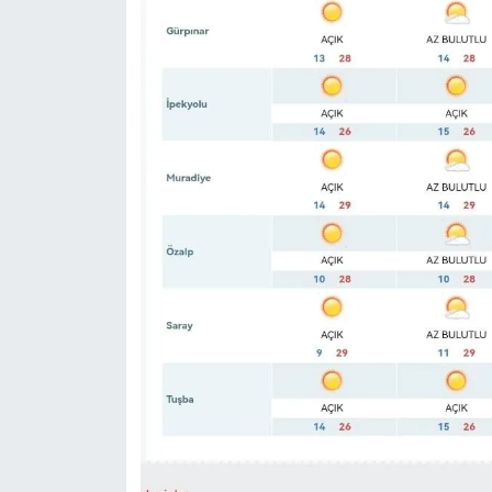
Sinema - TV
SİYASET
SPOR
TEBRİK
TEKNOLOJİ
Turizm
VAN'DA SPOR
Vasıta
YAŞAM