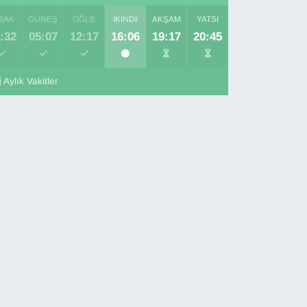
SAK
GÜNEŞ
ÖĞLE
İKINDI
AKŞAM
YATSI
:32
05:07
12:17
16:06
19:17
20:45
Aylık Vakitler