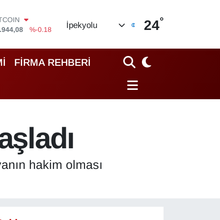
°
OLAR
24
İpekyolu
,7436
%0.18
URO
,2510
%0.32
TERLİN
İ
FİRMA REHBERİ
,4811
%0.38
RAM ALTIN
60.55
%0.03
İST100
.779
%-14
ITCOIN
aşladı
.944,08
%-0.18
avanın hakim olması