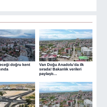
leceği doğru kent
Van Doğu Anadolu'da ilk
sında
sırada! Bakanlık verileri
paylaştı…