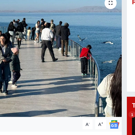
1
-
+
A
A