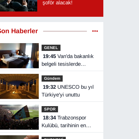
şoför alacak!
Son Haberler
GENEL
19:45
Van'da bakanlık
belgeli tesislerde
doluluk oranı açıklandı
Gündem
19:32
UNESCO bu yıl
Türkiye'yi unuttu
SPOR
18:34
Trabzonspor
Kulübü, tarihinin en
yüksek kombine