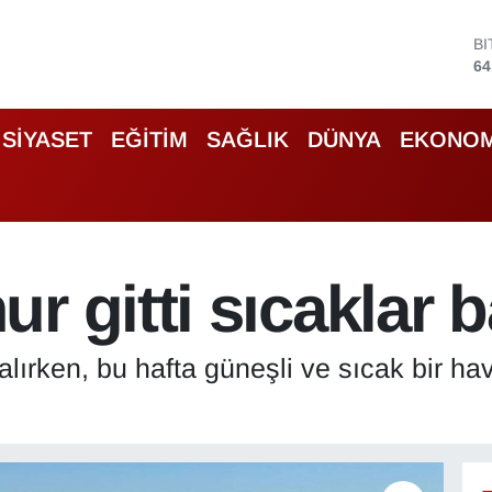
D
47
E
55
S
SİYASET
EĞİTİM
SAĞLIK
DÜNYA
EKONOM
64
G
66
B
13
B
r gitti sıcaklar b
64
kalırken, bu hafta güneşli ve sıcak bir h