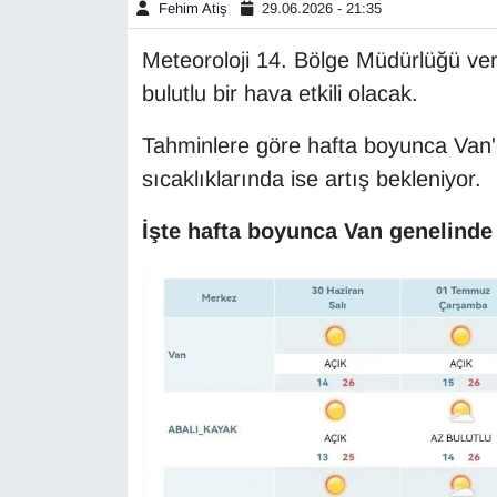
Fehim Atiş
29.06.2026 - 21:35
Gündem
Meteoroloji 14. Bölge Müdürlüğü veri
bulutlu bir hava etkili olacak.
Haber
Tahminlere göre hafta boyunca Van
HABERDE İNSAN
sıcaklıklarında ise artış bekleniyor.
İngilizce
İşte hafta boyunca Van genelind
Kadın
Kamu Alımları
Kim Kimdir?
Kültür & Sanat