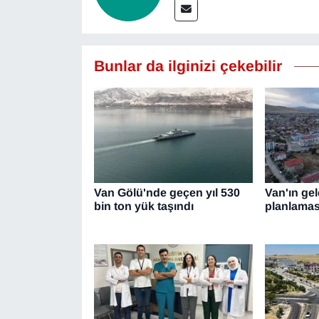
Bunlar da ilginizi çekebilir
Van Gölü'nde geçen yıl 530
Van'ın ge
bin ton yük taşındı
planlama