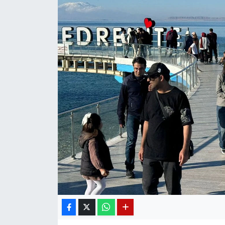
Diğer
DÜNYA
EĞİTİM
EKONOMİ
Eleman
Emlak
En çok konuşulanlar
GENEL
Güncel