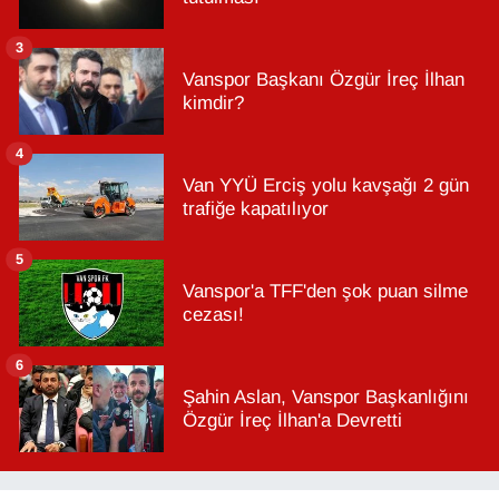
3
Vanspor Başkanı Özgür İreç İlhan
kimdir?
4
Van YYÜ Erciş yolu kavşağı 2 gün
trafiğe kapatılıyor
5
Vanspor'a TFF'den şok puan silme
cezası!
6
Şahin Aslan, Vanspor Başkanlığını
Özgür İreç İlhan'a Devretti