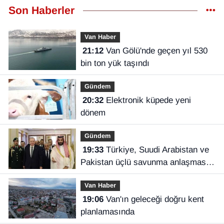
Son Haberler
Van Haber
21:12
Van Gölü'nde geçen yıl 530
bin ton yük taşındı
Gündem
20:32
Elektronik küpede yeni
dönem
Gündem
19:33
Türkiye, Suudi Arabistan ve
Pakistan üçlü savunma anlaşması
imzaladı
Van Haber
19:06
Van'ın geleceği doğru kent
planlamasında