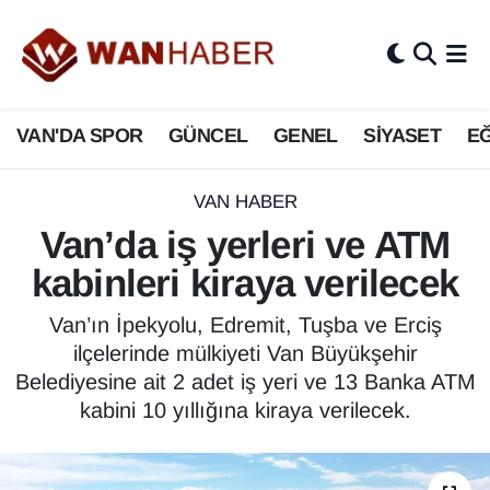
3.SAYFA
Van Nöbetçi Eczaneler
VAN'DA SPOR
GÜNCEL
GENEL
SİYASET
EĞ
ASAYİŞ
Van Hava Durumu
BİLİM VE TEKNOLOJİ
Van Namaz Vakitleri
VAN HABER
Van’da iş yerleri ve ATM
Biyografi
Van Trafik Yoğunluk Haritası
kabinleri kiraya verilecek
Bölge Haberleri
Süper Lig Puan Durumu ve Fikstür
Van’ın İpekyolu, Edremit, Tuşba ve Erciş
ilçelerinde mülkiyeti Van Büyükşehir
ÇEVRE
Tüm Manşetler
Belediyesine ait 2 adet iş yeri ve 13 Banka ATM
kabini 10 yıllığına kiraya verilecek.
Deprem
Son Dakika Haberleri
Dernekler, Odalar
Haber Arşivi