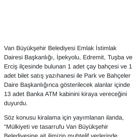
Gündem
Haber
HABERDE İNSAN
Van Büyükşehir Belediyesi Emlak İstimlak
Dairesi Başkanlığı, İpekyolu, Edremit, Tuşba ve
İngilizce
Erciş ilçesinde bulunan 1 adet çay bahçesi ve 1
adet bilet satış yazıhanesi ile Park ve Bahçeler
Kadın
Daire Başkanlığınca gösterilecek alanlar içinde
Kamu Alımları
13 adet Banka ATM kabinini kiraya vereceğini
duyurdu.
Kim Kimdir?
Söz konusu kiralama için yayımlanan ilanda,
Kültür & Sanat
“Mülkiyeti ve tasarrufu Van Büyükşehir
Belediyesine ait ilimizin muhtelif yerlerinde