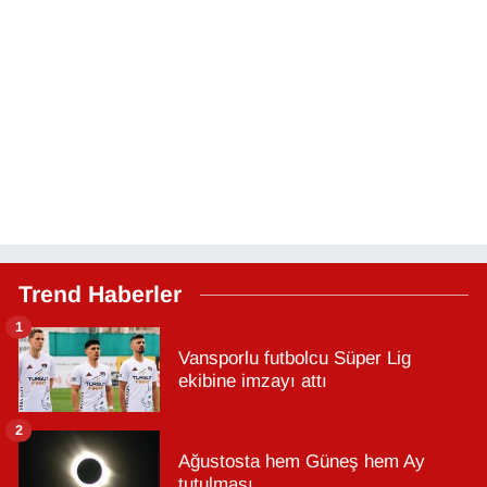
Trend Haberler
1
Vansporlu futbolcu Süper Lig
ekibine imzayı attı
2
Ağustosta hem Güneş hem Ay
tutulması