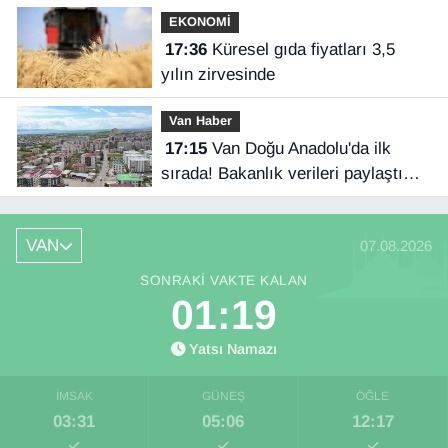
EKONOMİ
17:36
Küresel gıda fiyatları 3,5
yılın zirvesinde
Van Haber
17:15
Van Doğu Anadolu'da ilk
sırada! Bakanlık verileri paylaştı…
VAN
07.08.2026
SONRAKI VAKTE KALAN
01:18
Yatsı Namazı
İMSAK
GÜNEŞ
ÖĞLE
03:31
05:06
12:17