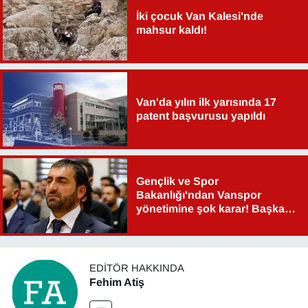
İki çocuk Van Kalesi'nde
mahsur kaldı!
Van'da yılın ilk yarısında 17
patent başvurusu yapıldı
Gençlik ve Spor
Bakanlığı'ndan Vanspor
yönetimine şok karar! Başkan
Şahin Aslan görevden alındı!
EDITÖR HAKKINDA
Fehim Atiş