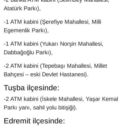
Sinema - TV
Atatürk Parkı),
SİYASET
-1 ATM kabini (Şerefiye Mahallesi, Milli
Egemenlik Parkı),
SPOR
-1 ATM kabini (Yukarı Norşin Mahallesi,
TEBRİK
Dabbağoğlu Parkı),
TEKNOLOJİ
-2 ATM kabini (Tepebaşı Mahallesi, Millet
Bahçesi – eski Devlet Hastanesi).
Turizm
Tuşba ilçesinde:
VAN'DA SPOR
-2 ATM kabini (İskele Mahallesi, Yaşar Kemal
Vasıta
Parkı yanı, sahil yolu bitişiği).
Edremit ilçesinde:
YAŞAM