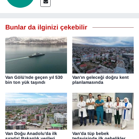
Bunlar da ilginizi çekebilir
Van Gölü'nde geçen yıl 530
Van'ın geleceği doğru kent
bin ton yük taşındı
planlamasında
Van Doğu Anadolu'da ilk
Van'da tüp bebek
sırada! Bakanlık verileri
tedavisinde ilk gebelikler