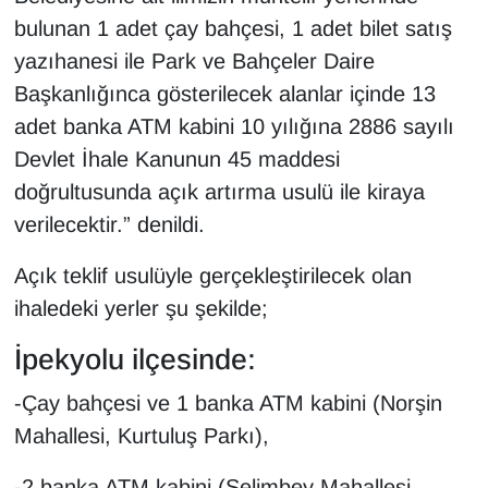
KURDÎ
bulunan 1 adet çay bahçesi, 1 adet bilet satış
yazıhanesi ile Park ve Bahçeler Daire
MAGAZİN
Başkanlığınca gösterilecek alanlar içinde 13
MEDYA
adet banka ATM kabini 10 yılığına 2886 sayılı
Devlet İhale Kanunun 45 maddesi
ONE EKONOMİ
doğrultusunda açık artırma usulü ile kiraya
verilecektir.” denildi.
POLİTİKA
Açık teklif usulüyle gerçekleştirilecek olan
Resmi İlanlar
ihaledeki yerler şu şekilde;
RÖPORTAJ
İpekyolu ilçesinde:
SAĞLIK
-Çay bahçesi ve 1 banka ATM kabini (Norşin
Mahallesi, Kurtuluş Parkı),
Seri İlan
-2 banka ATM kabini (Selimbey Mahallesi,