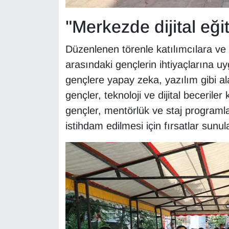
Sinema - TV
"Merkezde dijital eği
SİYASET
Düzenlenen törenle katılımcılara ve
SPOR
arasındaki gençlerin ihtiyaçlarına uy
gençlere yapay zeka, yazılım gibi al
TEBRİK
gençler, teknoloji ve dijital beceril
gençler, mentörlük ve staj programla
TEKNOLOJİ
istihdam edilmesi için fırsatlar sunul
Turizm
VAN'DA SPOR
Vasıta
YAŞAM