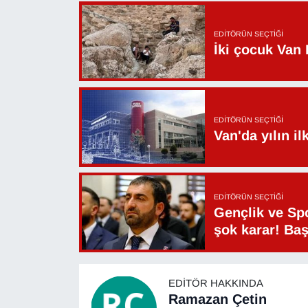
EDITÖRÜN SEÇTIĞI
İki çocuk Van 
EDITÖRÜN SEÇTIĞI
Van'da yılın i
EDITÖRÜN SEÇTIĞI
Gençlik ve Sp
şok karar! Ba
EDITÖR HAKKINDA
Ramazan Çetin