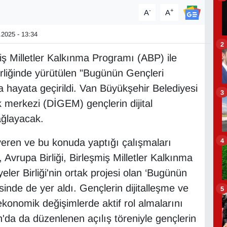
-
+
A
A
2025 - 13:34
2
iş Milletler Kalkınma Programı (ABP) ile
birliğinde yürütülen "Bugünün Gençleri
a hayata geçirildi. Van Büyükşehir Belediyesi
3
k merkezi (DİGEM) gençlerin dijital
ağlayacak.
4
eren ve bu konuda yaptığı çalışmaları
Avrupa Birliği, Birleşmiş Milletler Kalkınma
er Birliği'nin ortak projesi olan ‘Bugünün
inde de yer aldı. Gençlerin dijitalleşme ve
5
ekonomik değişimlerde aktif rol almalarını
'da da düzenlenen açılış töreniyle gençlerin