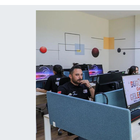
Diğer
DÜNYA
EĞİTİM
EKONOMİ
Eleman
Emlak
En çok konuşulanlar
GENEL
Güncel