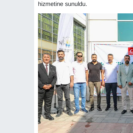
KURDÎ
hizmetine sunuldu.
MAGAZİN
MEDYA
ONE EKONOMİ
POLİTİKA
Resmi İlanlar
RÖPORTAJ
SAĞLIK
Seri İlan