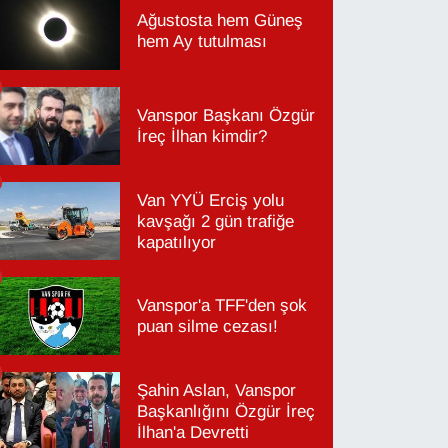
Ağustosta hem Güneş
hem Ay tutulması
Vanspor Başkanı Özgür
İreç İlhan kimdir?
Van YYÜ Erciş yolu
kavşağı 2 gün trafiğe
kapatılıyor
Vanspor'a TFF'den şok
puan silme cezası!
Şahin Aslan, Vanspor
Başkanlığını Özgür İreç
İlhan'a Devretti