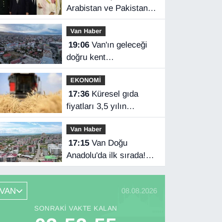
Arabistan ve Pakistan
üçlü savunma
Van Haber
anlaşması imzaladı
19:06
Van'ın geleceği
doğru kent
planlamasında
EKONOMİ
17:36
Küresel gıda
fiyatları 3,5 yılın
zirvesinde
Van Haber
17:15
Van Doğu
Anadolu'da ilk sırada!
Bakanlık verileri
paylaştı…
VAN
08.08.2026
SONRAKI VAKTE KALAN