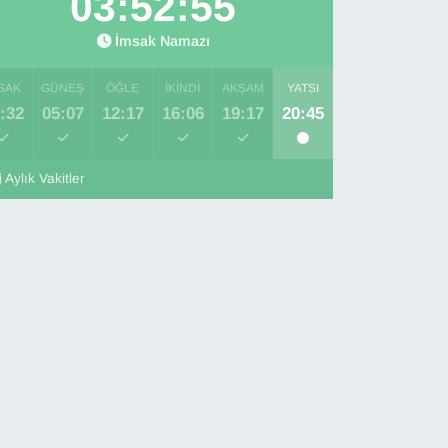
03:52:54
İmsak Namazı
SAK
GÜNEŞ
ÖĞLE
İKINDI
AKŞAM
YATSI
:32
05:07
12:17
16:06
19:17
20:45
Aylık Vakitler