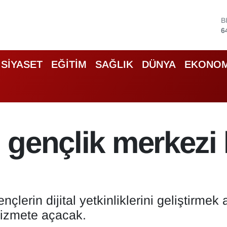
D
4
E
5
S
SİYASET
EĞİTİM
SAĞLIK
DÜNYA
EKONOM
6
G
6
B
1
B
l gençlik merkezi 
6
çlerin dijital yetkinliklerini geliştirmek
hizmete açacak.