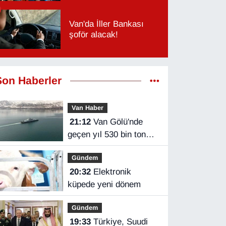
Van'da İller Bankası
şoför alacak!
Son Haberler
Van Haber
21:12
Van Gölü'nde
geçen yıl 530 bin ton
yük taşındı
Gündem
20:32
Elektronik
küpede yeni dönem
Gündem
19:33
Türkiye, Suudi