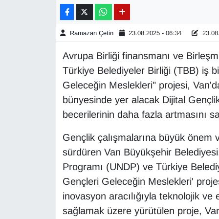
Gündem
Ramazan Çetin
23.08.2025 - 06:34
23.08.
Haber
Avrupa Birliği finansmanı ve Birleşm
Türkiye Belediyeler Birliği (TBB) iş 
HABERDE İNSAN
Geleceğin Meslekleri" projesi, Van'd
İngilizce
bünyesinde yer alacak Dijital Gençli
becerilerinin daha fazla artmasını s
Kadın
Gençlik çalışmalarına büyük önem v
Kamu Alımları
sürdüren Van Büyükşehir Belediyesi, 
Programı (UNDP) ve Türkiye Belediyel
Kim Kimdir?
Gençleri Geleceğin Meslekleri' projes
inovasyon aracılığıyla teknolojik ve 
Kültür & Sanat
sağlamak üzere yürütülen proje, Van