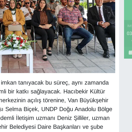
İM
03
na imkan tanıyacak bu süreç, aynı zamanda
mli bir katkı sağlayacak. Hacıbekir Kültür
merkezinin açılış törenine, Van Büyükşehir
ısı Selma Biçek, UNDP Doğu Anadolu Bölge
mli İletişim uzmanı Deniz Şilliler, uzman
ir Belediyesi Daire Başkanları ve şube