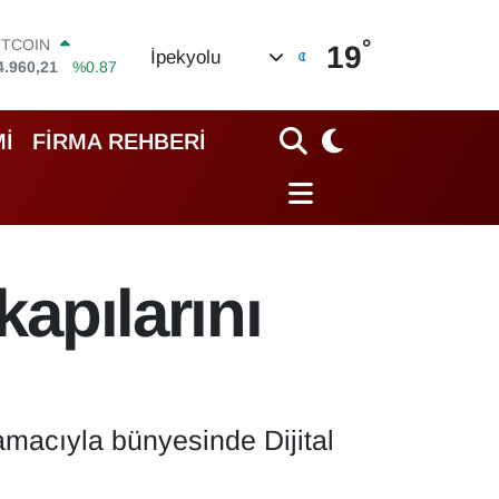
°
OLAR
19
İpekyolu
7,7436
%0.18
URO
5,2510
%0.32
TERLİN
İ
FİRMA REHBERİ
4,4811
%0.38
RAM ALTIN
648.99
%2.59
İST100
3.779
%-14
ITCOIN
kapılarını
4.960,21
%0.87
 amacıyla bünyesinde Dijital