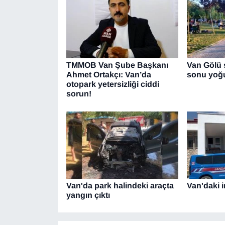
YEREL
TMMOB Van Şube Başkanı
Van Gölü s
Ahmet Ortakçı: Van’da
sonu yoğ
otopark yetersizliği ciddi
sorun!
Van'da park halindeki araçta
Van'daki i
yangın çıktı