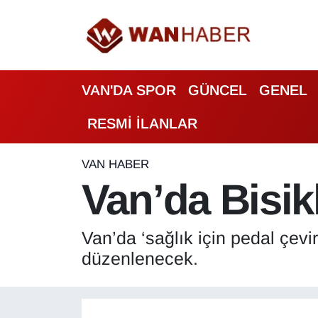
3.SAYFA
Van Nöbetçi Eczaneler
VAN'DA SPOR
GÜNCEL
GENEL
ASAYİŞ
Van Hava Durumu
RESMİ İLANLAR
BİLİM VE TEKNOLOJİ
Van Namaz Vakitleri
Biyografi
Van Trafik Yoğunluk Haritası
VAN HABER
Van’da Bisik
Bölge Haberleri
Süper Lig Puan Durumu ve Fikstür
Van’da ‘sağlık için pedal çevi
ÇEVRE
Tüm Manşetler
düzenlenecek.
Deprem
Son Dakika Haberleri
Dernekler, Odalar
Haber Arşivi