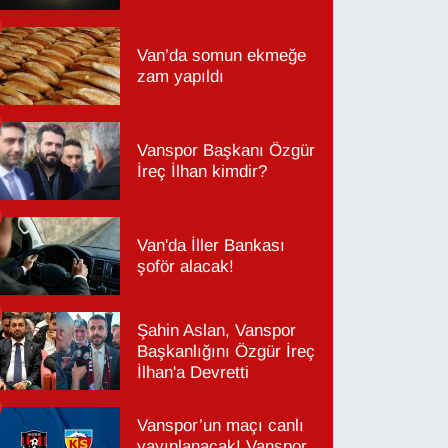
Van’da somun ekmeğe
zam yapıldı
Vanspor Başkanı Özgür
İreç İlhan kimdir?
Van'da İller Bankası
şoför alacak!
Şahin Aslan, Vanspor
Başkanlığını Özgür İreç
İlhan'a Devretti
Vanspor’un maçı canlı
yayınlanacak! Vanspor