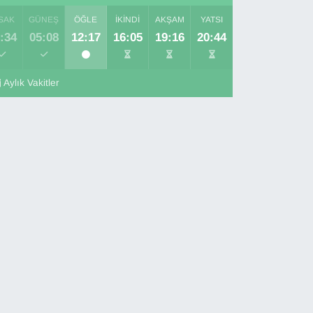
SAK
GÜNEŞ
ÖĞLE
İKINDI
AKŞAM
YATSI
:34
05:08
12:17
16:05
19:16
20:44
Aylık Vakitler