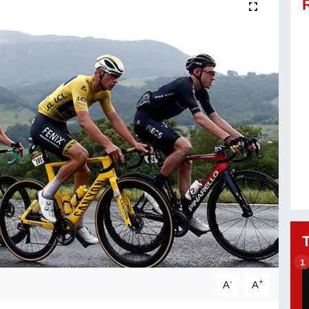
1
-
+
A
A