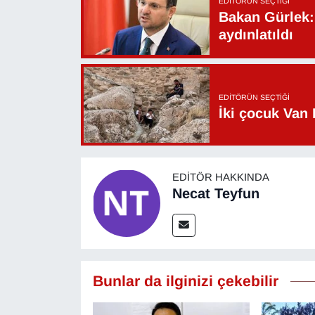
EDITÖRÜN SEÇTIĞI
Sinema - TV
Bakan Gürlek: 
aydınlatıldı
SİYASET
SPOR
EDITÖRÜN SEÇTIĞI
İki çocuk Van 
TEBRİK
TEKNOLOJİ
EDITÖR HAKKINDA
Turizm
Necat Teyfun
VAN'DA SPOR
Vasıta
Bunlar da ilginizi çekebilir
YAŞAM