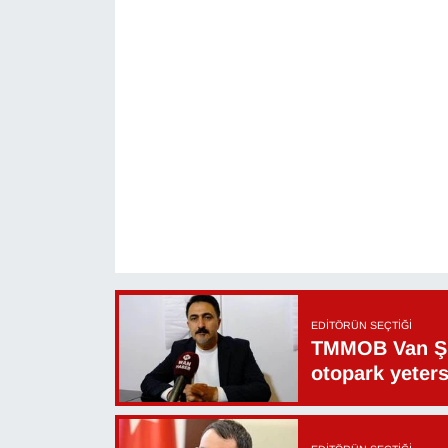
KURDÎ
MAGAZİN
MEDYA
ONE EKONOMİ
POLİTİKA
Resmi İlanlar
RÖPORTAJ
EDITÖRÜN SEÇTIĞI
TMMOB Van Şu
SAĞLIK
otopark yeters
Seri İlan