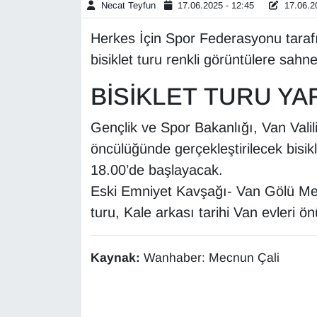
Necat Teyfun
17.06.2025 - 12:45
17.06.20
Gündem
Herkes İçin Spor Federasyonu taraf
bisiklet turu renkli görüntülere sahn
Haber
BİSİKLET TURU YA
HABERDE İNSAN
Gençlik ve Spor Bakanlığı, Van Vali
İngilizce
öncülüğünde gerçekleştirilecek bisi
18.00’de başlayacak.
Kadın
Eski Emniyet Kavşağı- Van Gölü Mer
turu, Kale arkası tarihi Van evleri 
Kamu Alımları
Kim Kimdir?
Kaynak:
Wanhaber: Mecnun Çali
Kültür & Sanat