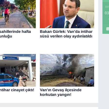
İM
03
ahillerinde hafta
Bakan Gürlek: Van'da intihar
unluğu
süsü verilen olay aydınlatıldı
ntihar cinayet çıktı!
Van'ın Gevaş ilçesinde
korkutan yangın!