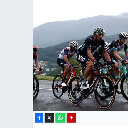
Diğer
DÜNYA
EĞİTİM
EKONOMİ
Eleman
Emlak
En çok konuşulanlar
GENEL
Güncel