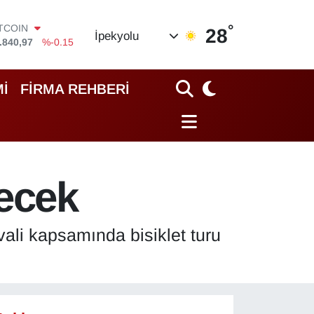
°
ITCOIN
28
İpekyolu
.840,97
%-0.15
OLAR
,7436
%0.18
URO
İ
FİRMA REHBERİ
,2510
%0.32
TERLİN
,4811
%0.38
RAM ALTIN
60.55
%0
İST100
necek
.779
%-14
vali kapsamında bisiklet turu