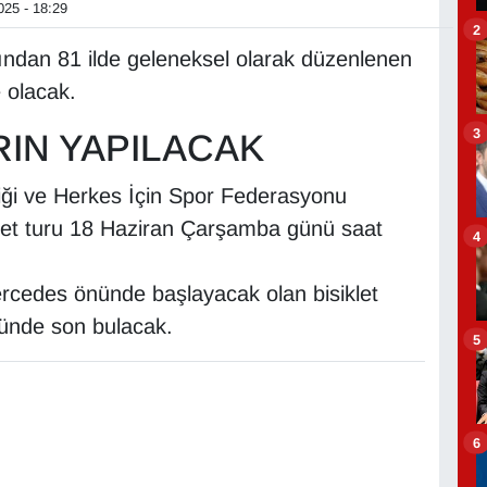
25 - 18:29
2
ından 81 ilde geleneksel olarak düzenlenen
e olacak.
3
RIN YAPILACAK
liği ve Herkes İçin Spor Federasyonu
klet turu 18 Haziran Çarşamba günü saat
4
cedes önünde başlayacak olan bisiklet
önünde son bulacak.
5
6