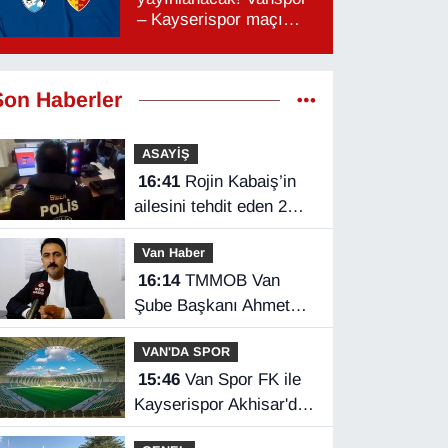
– Kayserispor maçı
hangi kanalda, saat
kaçta?
Son Haberler
ASAYİŞ
16:41
Rojin Kabaiş’in
ailesini tehdit eden 2
kişi tutuklandı
Van Haber
16:14
TMMOB Van
Şube Başkanı Ahmet
Ortakçı: Van’da otopark
VAN'DA SPOR
yetersizliği ciddi sorun!
15:46
Van Spor FK ile
Kayserispor Akhisar'da
rakip