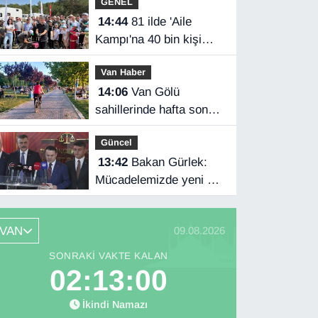
GENEL
14:44
81 ilde 'Aile
Kampı'na 40 bin kişi
katıldı
Van Haber
14:06
Van Gölü
sahillerinde hafta sonu
yoğunluğu
Güncel
13:42
Bakan Gürlek:
Mücadelemizde yeni bir
boyuta geçeceğiz
VAN
09.08.2026
SONRAKI VAKTE KALAN
02:12:59
İkindi Namazı