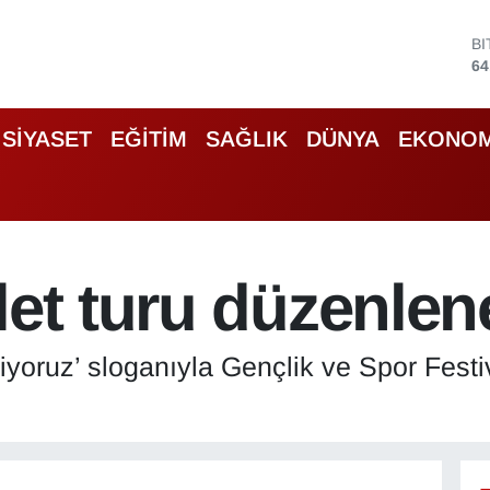
B
64
D
47
E
SİYASET
EĞİTİM
SAĞLIK
DÜNYA
EKONOM
55
S
64
G
66
B
let turu düzenle
13
riyoruz’ sloganıyla Gençlik ve Spor Festi