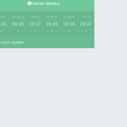
İmsak Namazı
SAK
GÜNEŞ
ÖĞLE
İKINDI
AKŞAM
YATSI
:31
05:06
12:17
16:06
19:18
20:47
Aylık Vakitler