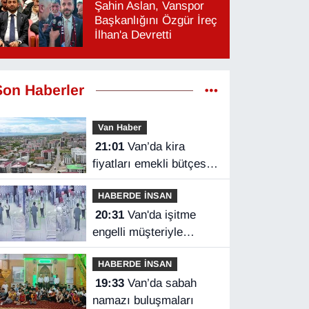
Şahin Aslan, Vanspor
Başkanlığını Özgür İreç
İlhan'a Devretti
Son Haberler
Van Haber
21:01
Van’da kira
fiyatları emekli bütçesini
zorluyor
HABERDE İNSAN
20:31
Van'da işitme
engelli müşteriyle
halaylı pazarlık
HABERDE İNSAN
gülümsetti
19:33
Van’da sabah
namazı buluşmaları