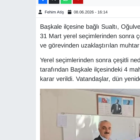
Fehim Atiş
08.06.2026 - 16:14
Gündem
Başkale ilçesine bağlı Sualtı, Oğul
Haber
31 Mart yerel seçimlerinden sonra ç
ve görevinden uzaklaştırılan muhtar 
HABERDE İNSAN
Yerel seçimlerinden sonra çeşitli ne
İngilizce
tarafından Başkale ilçesindeki 4 ma
Kadın
karar verildi. Vatandaşlar, dün yenid
Kamu Alımları
Kim Kimdir?
Kültür & Sanat