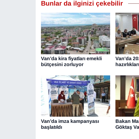
Bunlar da ilginizi çekebilir
Van’da kira fiyatları emekli
Van'da 20
bütçesini zorluyor
hazırlıklar
Van’da imza kampanyası
Bakan Ma
başlatıldı
Göktaş Va