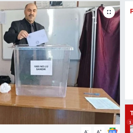
1
-
+
A
A