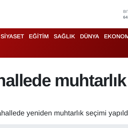
D
47
E
55
S
SİYASET
EĞİTİM
SAĞLIK
DÜNYA
EKONOM
64
G
65
B
13
B
allede muhtarlık
64
hallede yeniden muhtarlık seçimi yapıld