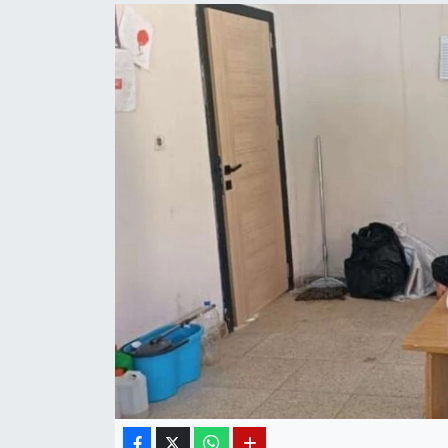
Diğer
DÜNYA
EĞİTİM
EKONOMİ
Eleman
Emlak
En çok konuşulanlar
GENEL
Güncel