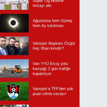
Süper Lig ekibine
imzayı attı
Ağustosta hem Güneş
hem Ay tutulması
Vanspor Başkanı Özgür
İreç İlhan kimdir?
Van YYÜ Erciş yolu
kavşağı 2 gün trafiğe
kapatılıyor
Vanspor'a TFF'den şok
puan silme cezası!