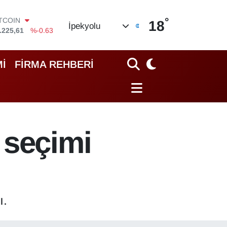
°
OLAR
18
İpekyolu
,6704
%0
URO
,0406
%-0.08
TERLİN
İ
FİRMA REHBERİ
,2143
%0
RAM ALTIN
10.40
%0.45
İST100
.799
%70
ITCOIN
 seçimi
.225,61
%-0.63
ı.