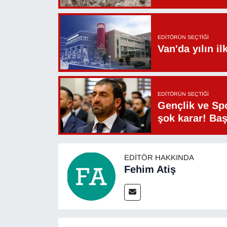
YEREL
EDITÖRÜN SEÇTIĞI
Van'da yılın i
EDITÖRÜN SEÇTIĞI
Gençlik ve Sp
şok karar! Ba
EDITÖR HAKKINDA
Fehim Atiş