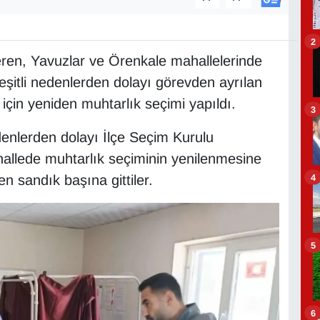
2
veren, Yavuzlar ve Örenkale mahallelerinde
eşitli nedenlerden dolayı görevden ayrılan
için yeniden muhtarlık seçimi yapıldı.
3
denlerden dolayı İlçe Seçim Kurulu
hallede muhtarlık seçiminin yenilenmesine
4
en sandık başına gittiler.
5
6