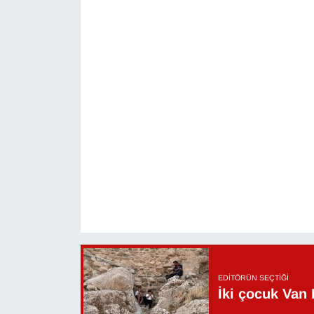
Sinema - TV
SİYASET
SPOR
TEBRİK
TEKNOLOJİ
Turizm
VAN'DA SPOR
Vasıta
EDITÖRÜN SEÇTIĞI
İki çocuk Van 
YAŞAM