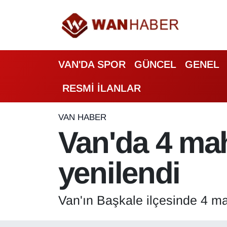
3.SAYFA
Van Nöbetçi Eczaneler
VAN'DA SPOR
GÜNCEL
GENEL
ASAYİŞ
Van Hava Durumu
RESMİ İLANLAR
BİLİM VE TEKNOLOJİ
Van Namaz Vakitleri
Biyografi
Van Trafik Yoğunluk Haritası
VAN HABER
Van'da 4 mah
Bölge Haberleri
Süper Lig Puan Durumu ve Fikstür
yenilendi
ÇEVRE
Tüm Manşetler
Deprem
Son Dakika Haberleri
Van'ın Başkale ilçesinde 4 ma
Dernekler, Odalar
Haber Arşivi