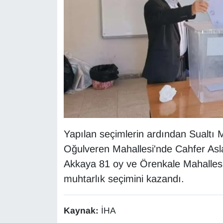
KURDÎ
MAGAZİN
MEDYA
ONE EKONOMİ
POLİTİKA
Resmi İlanlar
Yapılan seçimlerin ardından Sualtı 
Oğulveren Mahallesi'nde Cahfer Asla
RÖPORTAJ
Akkaya 81 oy ve Örenkale Mahallesi
muhtarlık seçimini kazandı.
SAĞLIK
Seri İlan
Kaynak:
İHA