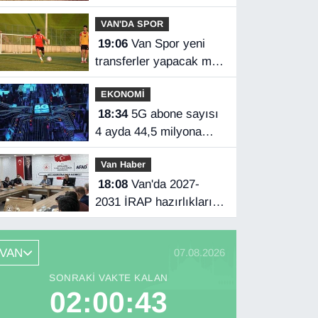
VAN'DA SPOR
19:06
Van Spor yeni
transferler yapacak mı?
Başkan Özgür İreç İlhan
EKONOMİ
açıkladı
18:34
5G abone sayısı
4 ayda 44,5 milyona
ulaştı
Van Haber
18:08
Van'da 2027-
2031 İRAP hazırlıkları
başladı
VAN
07.08.2026
SONRAKI VAKTE KALAN
02:00:42