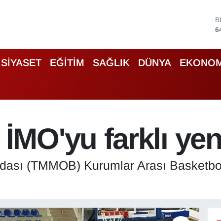
D
4
E
5
S
SİYASET
EĞİTİM
SAĞLIK
DÜNYA
EKONOM
6
G
6
B
1
B
MO'yu farklı yen
6
dası (TMMOB) Kurumlar Arası Basketbol