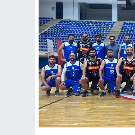
KURDÎ
MAGAZİN
MEDYA
ONE EKONOMİ
POLİTİKA
Resmi İlanlar
RÖPORTAJ
SAĞLIK
Seri İlan