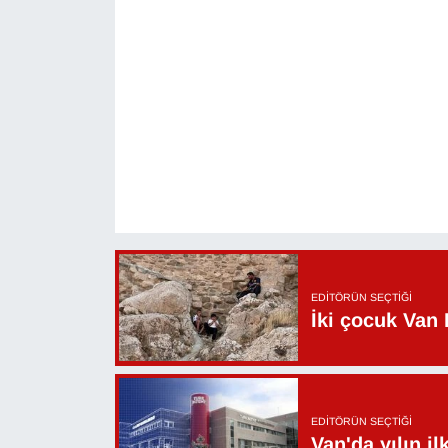
EDITÖRÜN SEÇTIĞI
İki çocuk Van 
EDITÖRÜN SEÇTIĞI
Van'da yılın i