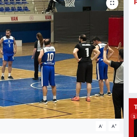
1
-
+
A
A