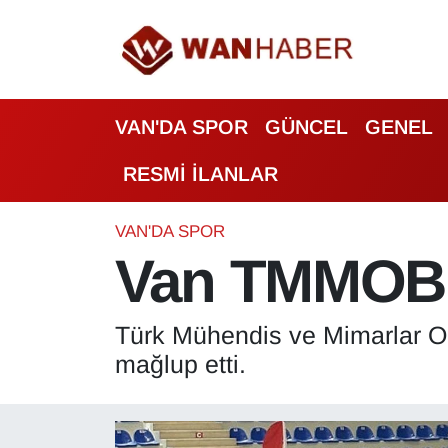
3.SAYFA
Van Nöbetçi Eczaneler
VAN'DA SPOR
GÜNCEL
GENEL
ASAYİŞ
Van Hava Durumu
RESMİ İLANLAR
BİLİM VE TEKNOLOJİ
Van Namaz Vakitleri
Biyografi
Van Trafik Yoğunluk Haritası
VAN'DA SPOR
Van TMMOB İ
Bölge Haberleri
Süper Lig Puan Durumu ve Fikstür
Türk Mühendis ve Mimarlar O
ÇEVRE
Tüm Manşetler
mağlup etti.
Deprem
Son Dakika Haberleri
Dernekler, Odalar
Haber Arşivi