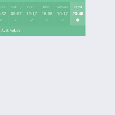
SAK
GÜNEŞ
ÖĞLE
İKINDI
AKŞAM
YATSI
:32
05:07
12:17
16:06
19:17
20:45
Aylık Vakitler