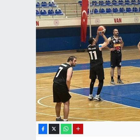
Diğer
DÜNYA
EĞİTİM
EKONOMİ
Eleman
Emlak
En çok konuşulanlar
GENEL
Güncel