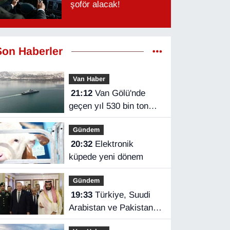
şoför alacak!
Son Haberler
Van Haber
21:12
Van Gölü'nde
geçen yıl 530 bin ton
yük taşındı
Gündem
20:32
Elektronik
küpede yeni dönem
Gündem
19:33
Türkiye, Suudi
Arabistan ve Pakistan
üçlü savunma