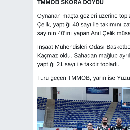
TMMOB SKORA DOYDU
Sinema - TV
Oynanan maçta gözleri üzerine top
SİYASET
Çelik, yaptığı 40 sayı ile takımını z
sayının 40’ını yapan Anıl Çelik müsa
SPOR
İnşaat Mühendisleri Odası Basketbol
TEBRİK
Kaçmaz oldu. Sahadan mağlup ayrıl
yaptığı 21 sayı ile takdir topladı.
TEKNOLOJİ
Turu geçen TMMOB, yarın ise Yüzüncü
Turizm
VAN'DA SPOR
Vasıta
YAŞAM