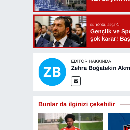
EDITÖRÜN SEÇTIĞI
Gençlik ve Sp
şok karar! Ba
EDITÖR HAKKINDA
Zehra Boğatekin Ak
Bunlar da ilginizi çekebilir