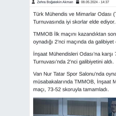
Zehra Boğatekin Akman
08.05.2024 - 14:37
Gündem
Türk Mühendis ve Mimarlar Odası 
Turnuvasında iyi skorlar elde ediyor.
Haber
TMMOB İlk maçını kazandıktan sonr
HABERDE İNSAN
oynadığı 2’nci maçında da galibiyet e
İngilizce
İnşaat Mühendisleri Odası’na karşı
Turnuvası’nda 2’nci galibiyetini aldı.
Kadın
Van Nur Tatar Spor Salonu’nda oyn
Kamu Alımları
müsabakalarında TMMOB, İnşaat Mühe
maçı, 73-52 skoruyla tamamladı.
Kim Kimdir?
Kültür & Sanat