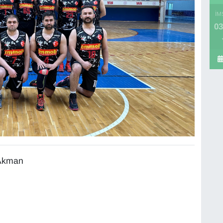
İM
03
 Akman