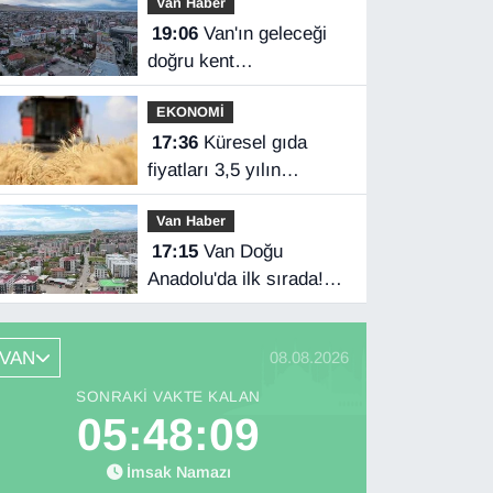
Van Haber
anlaşması imzaladı
19:06
Van'ın geleceği
doğru kent
planlamasında
EKONOMİ
17:36
Küresel gıda
fiyatları 3,5 yılın
zirvesinde
Van Haber
17:15
Van Doğu
Anadolu'da ilk sırada!
Bakanlık verileri
paylaştı…
VAN
08.08.2026
SONRAKI VAKTE KALAN
05:48:07
İmsak Namazı