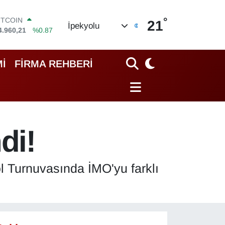
°
OLAR
21
İpekyolu
7,7436
%0.18
URO
5,2510
%0.32
TERLİN
İ
FİRMA REHBERİ
4,4811
%0.38
RAM ALTIN
648.99
%2.59
İST100
3.773
%-19
ITCOIN
di!
4.960,21
%0.87
 Turnuvasında İMO'yu farklı