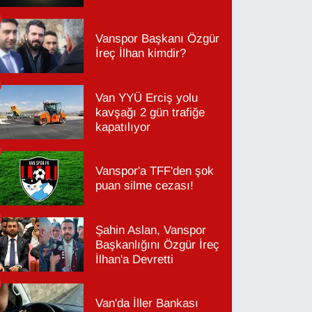
Vanspor Başkanı Özgür
İreç İlhan kimdir?
Van YYÜ Erciş yolu
kavşağı 2 gün trafiğe
kapatılıyor
Vanspor'a TFF'den şok
puan silme cezası!
Şahin Aslan, Vanspor
Başkanlığını Özgür İreç
İlhan'a Devretti
Van'da İller Bankası