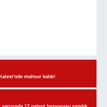
Kalesi'nde mahsur kaldı!
lk yarısında 17 patent başvurusu yapıldı