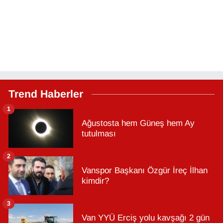
Trend Haberler
1
Ağustosta hem Güneş hem Ay
tutulması
2
Vanspor Başkanı Özgür İreç İlhan
kimdir?
3
Van YYÜ Erciş yolu kavşağı 2 gün