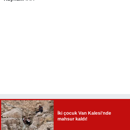
KURDÎ
MAGAZİN
MEDYA
ONE EKONOMİ
POLİTİKA
Resmi İlanlar
RÖPORTAJ
SAĞLIK
İki çocuk Van Kalesi'nde
mahsur kaldı!
Seri İlan