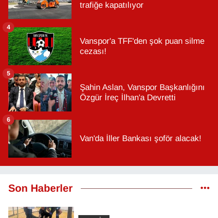
trafiğe kapatılıyor
4
Vanspor'a TFF'den şok puan silme
cezası!
5
Şahin Aslan, Vanspor Başkanlığını
Özgür İreç İlhan'a Devretti
6
Van'da İller Bankası şoför alacak!
Son Haberler