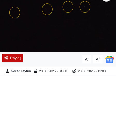
Diğer
DÜNYA
EĞİTİM
EKONOMİ
Paylaş
-
+
A
A
Eleman
Necat Teyfun
23.08.2025 - 04:00
23.08.2025 - 11:00
Emlak
En çok konuşulanlar
GENEL
Güncel