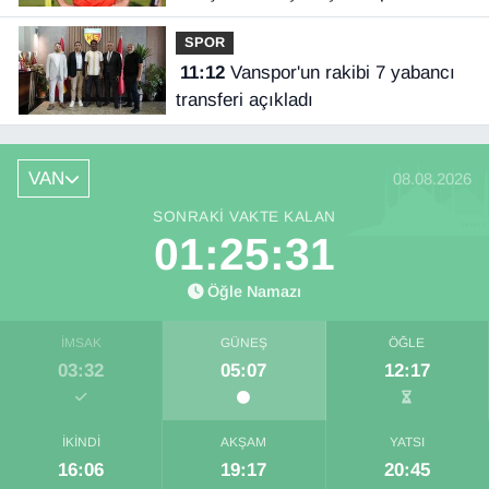
kardeşi Orkun'a destek
SPOR
11:12
Vanspor'un rakibi 7 yabancı
transferi açıkladı
VAN
08.08.2026
SONRAKI VAKTE KALAN
01:25:31
Öğle Namazı
İMSAK
GÜNEŞ
ÖĞLE
03:32
05:07
12:17
İKINDI
AKŞAM
YATSI
16:06
19:17
20:45