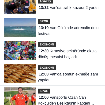
ASAYİŞ
13:32
Van’da trafik kazası:2 yaralı
SPOR
13:10
Van Gölü’nde adrenalin dolu
festival
EKONOMİ
12:30
Kırtasiye sektöründe okula
dönüş mesaisi başladı
EKONOMİ
12:03
Van’da somun ekmeğe zam
yapıldı
SPOR
12:00
Vansporlu Ozan Can
Kökçü'den Beşiktaş'ın kaptanı