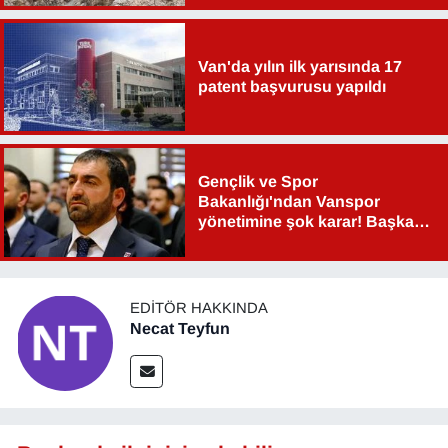
Sinema - TV
Van'da yılın ilk yarısında 17
SİYASET
patent başvurusu yapıldı
SPOR
TEBRİK
Gençlik ve Spor
Bakanlığı'ndan Vanspor
TEKNOLOJİ
yönetimine şok karar! Başkan
Şahin Aslan görevden alındı!
Turizm
EDITÖR HAKKINDA
VAN'DA SPOR
Necat Teyfun
Vasıta
YAŞAM