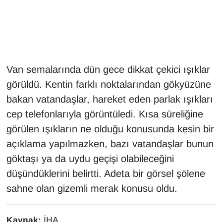
Gündem
Haber
Van semalarında dün gece dikkat çekici ışıklar
HABERDE İNSAN
görüldü. Kentin farklı noktalarından gökyüzüne
bakan vatandaşlar, hareket eden parlak ışıkları
İngilizce
cep telefonlarıyla görüntüledi. Kısa süreliğine
Kadın
görülen ışıkların ne olduğu konusunda kesin bir
açıklama yapılmazken, bazı vatandaşlar bunun
Kamu Alımları
göktaşı ya da uydu geçişi olabileceğini
düşündüklerini belirtti. Adeta bir görsel şölene
Kim Kimdir?
sahne olan gizemli merak konusu oldu.
Kültür & Sanat
Kaynak:
İHA