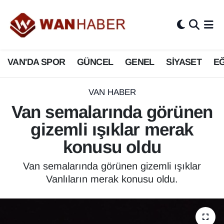
3.SAYFA
Van Nöbetçi Eczaneler
VAN'DA SPOR
GÜNCEL
GENEL
SİYASET
EĞ
ASAYİŞ
Van Hava Durumu
BİLİM VE TEKNOLOJİ
Van Namaz Vakitleri
VAN HABER
Van semalarında görünen
Biyografi
Van Trafik Yoğunluk Haritası
gizemli ışıklar merak
Bölge Haberleri
Süper Lig Puan Durumu ve Fikstür
konusu oldu
ÇEVRE
Tüm Manşetler
Van semalarında görünen gizemli ışıklar
Vanlıların merak konusu oldu.
Deprem
Son Dakika Haberleri
Dernekler, Odalar
Haber Arşivi