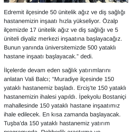
Sinema - TV
Edremit ilçesinde 50 ünitelik ağız ve diş sağlığı
SİYASET
hastanemizin inşaatı hızla yükseliyor. Özalp
ilçemizde 17 ünitelik ağız ve diş sağlığı ve 5
SPOR
üniteli diyaliz merkezi inşaatına başlayacağız.
Bunun yanında üniversitemizde 500 yataklı
TEBRİK
hastane inşaatı başlayacak.” dedi.
TEKNOLOJİ
İlçelerde devam eden sağlık yatırımlarını
anlatan Vali Balcı; “Muradiye ilçesinde 150
Turizm
yataklı hastanemiz başladı. Erciş’te 150 yataklı
VAN'DA SPOR
hastanemizin ihalesi yapıldı. İpekyolu Bostaniçi
mahallesinde 150 yataklı hastane inşaatımız
Vasıta
ihale edilecek. En kısa zamanda başlayacak.
Tuşba’da 150 yataklı hastanemiz yatırım
YAŞAM
programında. Rehberlik araştırma ve