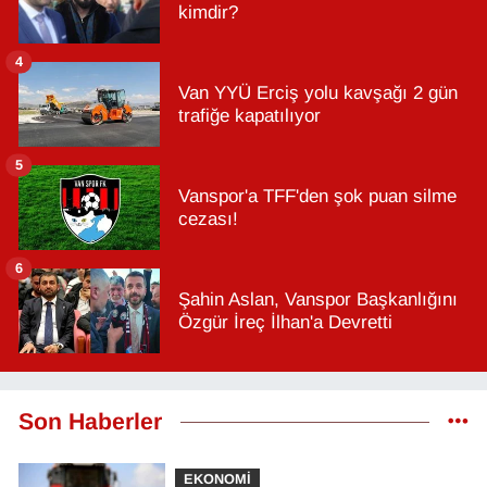
kimdir?
4
Van YYÜ Erciş yolu kavşağı 2 gün
trafiğe kapatılıyor
5
Vanspor'a TFF'den şok puan silme
cezası!
6
Şahin Aslan, Vanspor Başkanlığını
Özgür İreç İlhan'a Devretti
Son Haberler
EKONOMİ