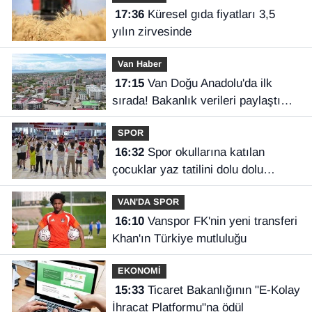
17:36
Küresel gıda fiyatları 3,5
yılın zirvesinde
Van Haber
17:15
Van Doğu Anadolu'da ilk
sırada! Bakanlık verileri paylaştı…
SPOR
16:32
Spor okullarına katılan
çocuklar yaz tatilini dolu dolu
geçiriyor
VAN'DA SPOR
16:10
Vanspor FK'nin yeni transferi
Khan'ın Türkiye mutluluğu
EKONOMİ
15:33
Ticaret Bakanlığının "E-Kolay
İhracat Platformu"na ödül