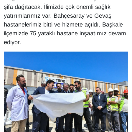
KURDÎ
şifa dağıtacak. İlimizde çok önemli sağlık
yatırımlarımız var. Bahçesaray ve Gevaş
MAGAZİN
hastanelerimiz bitti ve hizmete açıldı. Başkale
MEDYA
ilçemizde 75 yataklı hastane inşaatımız devam
ediyor.
ONE EKONOMİ
POLİTİKA
Resmi İlanlar
RÖPORTAJ
SAĞLIK
Seri İlan