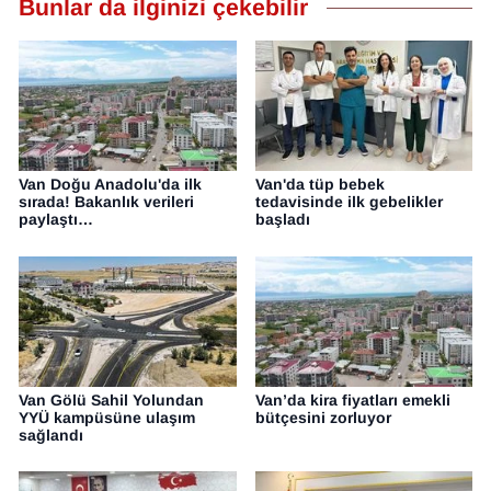
Bunlar da ilginizi çekebilir
Van Doğu Anadolu'da ilk
Van'da tüp bebek
sırada! Bakanlık verileri
tedavisinde ilk gebelikler
paylaştı…
başladı
Van Gölü Sahil Yolundan
Van’da kira fiyatları emekli
YYÜ kampüsüne ulaşım
bütçesini zorluyor
sağlandı