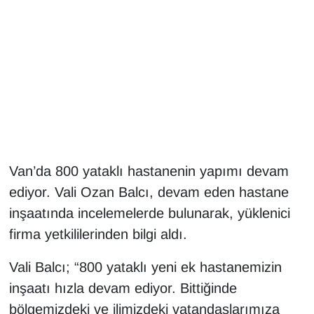
Gündem
Haber
HABERDE İNSAN
İngilizce
Van’da 800 yataklı hastanenin yapımı devam
Kadın
ediyor. Vali Ozan Balcı, devam eden hastane
Kamu Alımları
inşaatında incelemelerde bulunarak, yüklenici
firma yetkililerinden bilgi aldı.
Kim Kimdir?
Vali Balcı; “800 yataklı yeni ek hastanemizin
Kültür & Sanat
inşaatı hızla devam ediyor. Bittiğinde
bölgemizdeki ve ilimizdeki vatandaşlarımıza