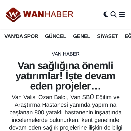
3.SAYFA
Van Nöbetçi Eczaneler
VAN'DA SPOR
GÜNCEL
GENEL
SİYASET
EĞ
ASAYİŞ
Van Hava Durumu
BİLİM VE TEKNOLOJİ
Van Namaz Vakitleri
VAN HABER
Van sağlığına önemli
Biyografi
Van Trafik Yoğunluk Haritası
yatırımlar! İşte devam
Bölge Haberleri
Süper Lig Puan Durumu ve Fikstür
eden projeler…
ÇEVRE
Tüm Manşetler
Van Valisi Ozan Balcı, Van SBÜ Eğitim ve
Araştırma Hastanesi yanında yapımına
Deprem
Son Dakika Haberleri
başlanan 800 yataklı hastanenin inşaatında
incelemelerde bulunurken, kent genelinde
Dernekler, Odalar
Haber Arşivi
devam eden sağlık projelerine ilişkin de bilgi