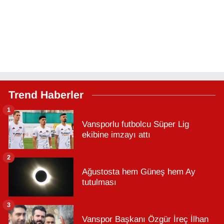
Trend Haberler
1
Vansporlu futbolcu Süper Lig
ekibine imzayı attı
2
Ağustosta hem Güneş hem Ay
tutulması
3
Vanspor Başkanı Özgür İreç İlhan