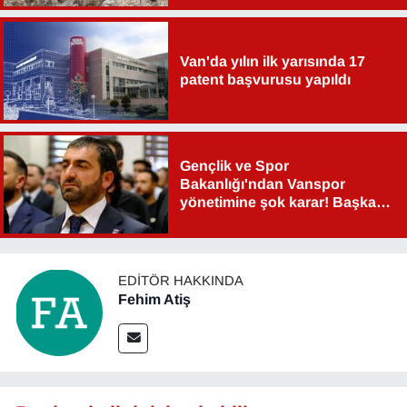
Van'da yılın ilk yarısında 17
patent başvurusu yapıldı
Gençlik ve Spor
Bakanlığı'ndan Vanspor
yönetimine şok karar! Başkan
Şahin Aslan görevden alındı!
EDITÖR HAKKINDA
Fehim Atiş