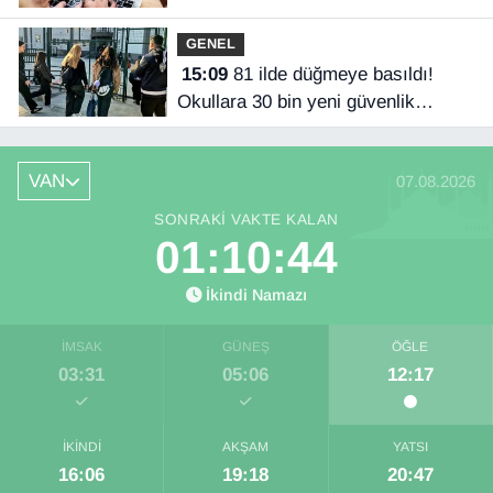
GENEL
15:09
81 ilde düğmeye basıldı!
Okullara 30 bin yeni güvenlik
görevlisi
VAN
07.08.2026
SONRAKI VAKTE KALAN
01:10:44
İkindi Namazı
İMSAK
GÜNEŞ
ÖĞLE
03:31
05:06
12:17
İKINDI
AKŞAM
YATSI
16:06
19:18
20:47