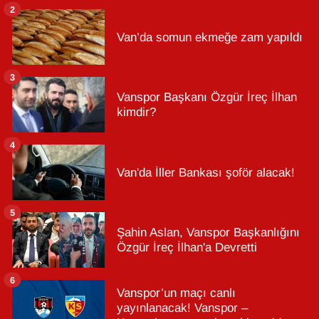
2
Van’da somun ekmeğe zam yapıldı
3
Vanspor Başkanı Özgür İreç İlhan
kimdir?
4
Van'da İller Bankası şoför alacak!
5
Şahin Aslan, Vanspor Başkanlığını
Özgür İreç İlhan'a Devretti
6
Vanspor’un maçı canlı
yayınlanacak! Vanspor –