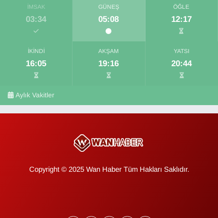
İMSAK
GÜNEŞ
ÖĞLE
03:34
05:08
12:17
İKINDI
AKŞAM
YATSI
16:05
19:16
20:44
Aylık Vakitler
Copyright © 2025 Wan Haber Tüm Hakları Saklıdır.