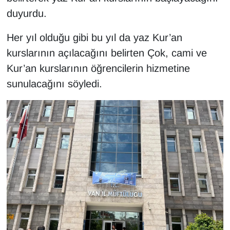
KURDÎ
duyurdu.
MAGAZİN
Her yıl olduğu gibi bu yıl da yaz Kur’an
kurslarının açılacağını belirten Çok, cami ve
MEDYA
Kur’an kurslarının öğrencilerin hizmetine
ONE EKONOMİ
sunulacağını söyledi.
POLİTİKA
Resmi İlanlar
RÖPORTAJ
SAĞLIK
Seri İlan