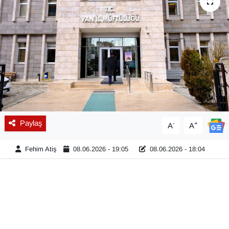
Diğer
DÜNYA
EĞİTİM
EKONOMİ
Eleman
Paylaş
-
+
A
A
Emlak
Fehim Atiş
08.06.2026 - 19:05
08.06.2026 - 18:04
En çok konuşulanlar
GENEL
Güncel