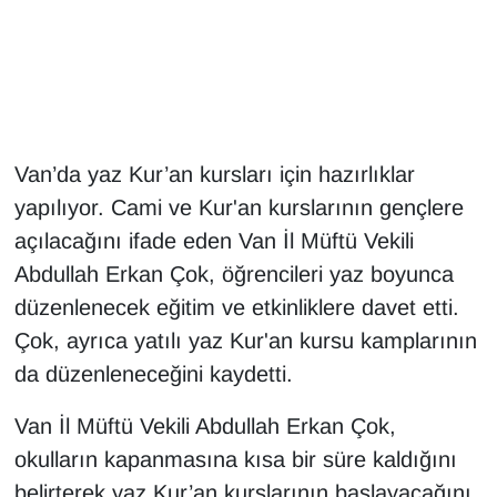
Gündem
Haber
HABERDE İNSAN
Van’da yaz Kur’an kursları için hazırlıklar
yapılıyor. Cami ve Kur'an kurslarının gençlere
İngilizce
açılacağını ifade eden Van İl Müftü Vekili
Abdullah Erkan Çok, öğrencileri yaz boyunca
Kadın
düzenlenecek eğitim ve etkinliklere davet etti.
Kamu Alımları
Çok, ayrıca yatılı yaz Kur'an kursu kamplarının
da düzenleneceğini kaydetti.
Kim Kimdir?
Van İl Müftü Vekili Abdullah Erkan Çok,
Kültür & Sanat
okulların kapanmasına kısa bir süre kaldığını
belirterek yaz Kur’an kurslarının başlayacağını