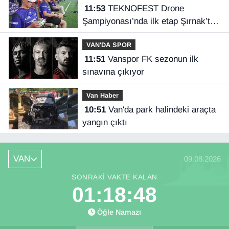
11:53
TEKNOFEST Drone
Şampiyonası’nda ilk etap Şırnak’ta
başladı
VAN'DA SPOR
11:51
Vanspor FK sezonun ilk
sınavına çıkıyor
Van Haber
10:51
Van'da park halindeki araçta
yangın çıktı
VAN
09.08.2026
SONRAKI VAKTE KALAN
01:18:47
Öğle Namazı