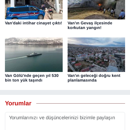
Van'daki intihar cinayet çıktı!
Van'ın Gevaş ilçesinde
korkutan yangın!
Van Gölü'nde geçen yıl 530
Van'ın geleceği doğru kent
bin ton yük taşındı
planlamasında
Yorumlar