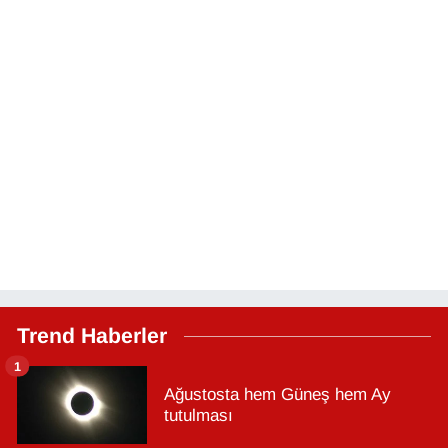
Trend Haberler
1
Ağustosta hem Güneş hem Ay
tutulması