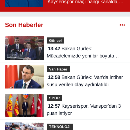
Kayserispor maçı hangi kanalda,
saat kaçta?
Son Haberler
Güncel
13:42
Bakan Gürlek:
Mücadelemizde yeni bir boyuta
geçeceğiz
Van Haber
12:58
Bakan Gürlek: Van'da intihar
süsü verilen olay aydınlatıldı
SPOR
12:57
Kayserispor, Vanspor'dan 3
puan istiyor
TEKNOLOJİ