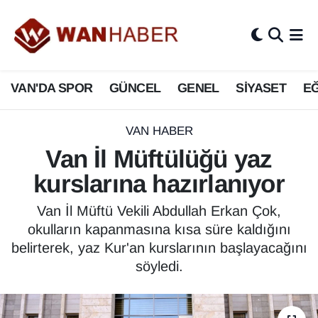
3.SAYFA
Van Nöbetçi Eczaneler
VAN'DA SPOR
GÜNCEL
GENEL
SİYASET
EĞ
ASAYİŞ
Van Hava Durumu
BİLİM VE TEKNOLOJİ
Van Namaz Vakitleri
VAN HABER
Van İl Müftülüğü yaz
Biyografi
Van Trafik Yoğunluk Haritası
kurslarına hazırlanıyor
Bölge Haberleri
Süper Lig Puan Durumu ve Fikstür
Van İl Müftü Vekili Abdullah Erkan Çok,
okulların kapanmasına kısa süre kaldığını
ÇEVRE
Tüm Manşetler
belirterek, yaz Kur'an kurslarının başlayacağını
söyledi.
Deprem
Son Dakika Haberleri
Dernekler, Odalar
Haber Arşivi