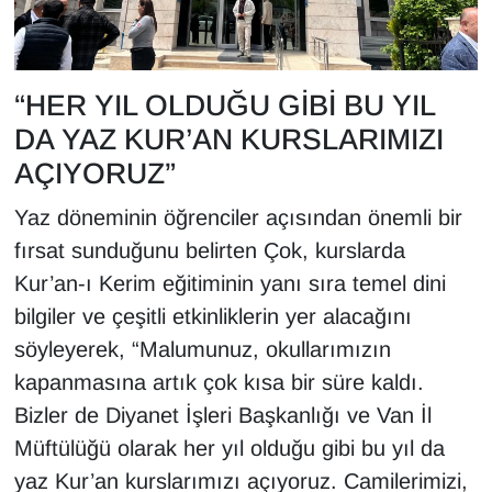
Sinema - TV
SİYASET
“HER YIL OLDUĞU GİBİ BU YIL
SPOR
DA YAZ KUR’AN KURSLARIMIZI
AÇIYORUZ”
TEBRİK
Yaz döneminin öğrenciler açısından önemli bir
TEKNOLOJİ
fırsat sunduğunu belirten Çok, kurslarda
Kur’an-ı Kerim eğitiminin yanı sıra temel dini
Turizm
bilgiler ve çeşitli etkinliklerin yer alacağını
söyleyerek, “Malumunuz, okullarımızın
VAN'DA SPOR
kapanmasına artık çok kısa bir süre kaldı.
Vasıta
Bizler de Diyanet İşleri Başkanlığı ve Van İl
Müftülüğü olarak her yıl olduğu gibi bu yıl da
YAŞAM
yaz Kur’an kurslarımızı açıyoruz. Camilerimizi,