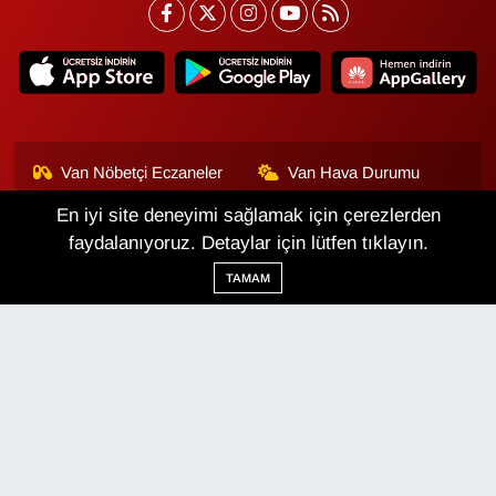
Van Nöbetçi Eczaneler
Van Hava Durumu
En iyi site deneyimi sağlamak için çerezlerden
Van Namaz Vakitleri
Van Trafik Yoğunluk
Haritası
faydalanıyoruz. Detaylar için lütfen tıklayın.
TAMAM
Puan Durumu ve Fikstür
Tüm Manşetler
Son Dakika Haberleri
Haber Arşivi
Van Haber
Çerez Politikası
Gizlilik Politikası
Üyelik Sözleşmesi
Veri Politikası
Künye
İletişim
Haber Yazılımı:
TE Bilişim