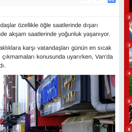
2
aşlar özellikle öğle saatlerinde dışarı
de akşam saatlerinde yoğunluk yaşanıyor.
3
aklıklara karşı vatandaşları günün en sıcak
rı çıkmamaları konusunda uyarırken, Van'da
dı.
4
5
6