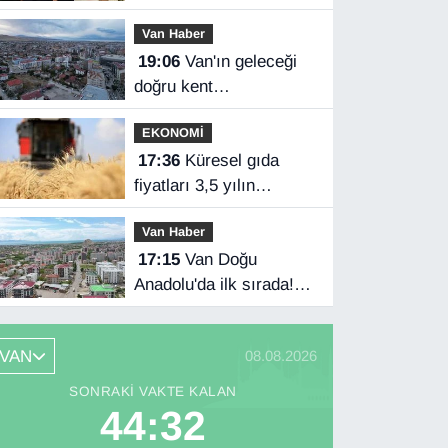
üçlü savunma
Van Haber
anlaşması imzaladı
19:06
Van'ın geleceği
doğru kent
planlamasında
EKONOMİ
17:36
Küresel gıda
fiyatları 3,5 yılın
zirvesinde
Van Haber
17:15
Van Doğu
Anadolu'da ilk sırada!
Bakanlık verileri
paylaştı…
VAN
08.08.2026
SONRAKI VAKTE KALAN
44:31