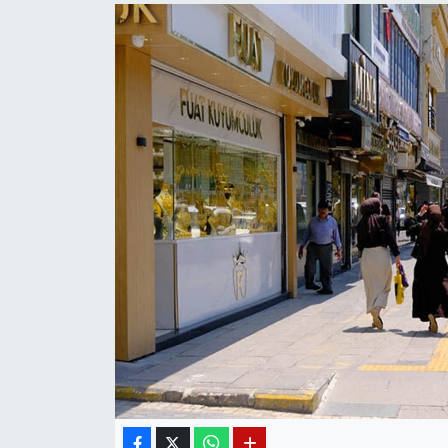
Diğer
DÜNYA
EĞİTİM
EKONOMİ
Eleman
Emlak
En çok konuşulanlar
GENEL
Güncel