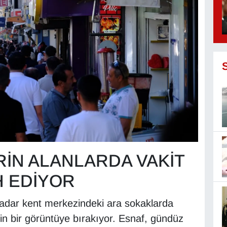
RİN ALANLARDA VAKİT
H EDİYOR
 kadar kent merkezindeki ara sokaklarda
kin bir görüntüye bırakıyor. Esnaf, gündüz