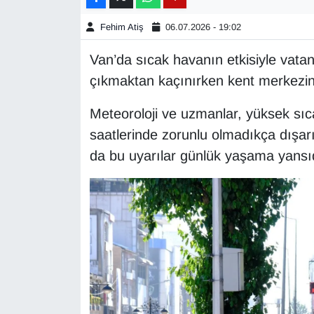
Fehim Atiş
06.07.2026 - 19:02
Gündem
Van’da sıcak havanın etkisiyle vatand
Haber
çıkmaktan kaçınırken kent merkezin
HABERDE İNSAN
Meteoroloji ve uzmanlar, yüksek sıc
saatlerinde zorunlu olmadıkça dışa
İngilizce
da bu uyarılar günlük yaşama yansı
Kadın
Kamu Alımları
Kim Kimdir?
Kültür & Sanat