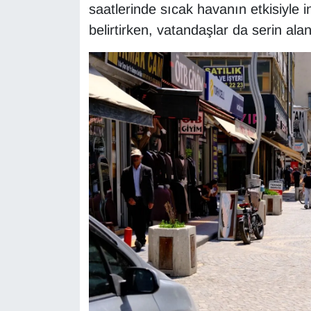
saatlerinde sıcak havanın etkisiyle i
Sinema - TV
belirtirken, vatandaşlar da serin alan
SİYASET
SPOR
TEBRİK
TEKNOLOJİ
Turizm
VAN'DA SPOR
Vasıta
YAŞAM