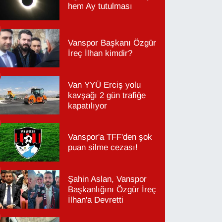
hem Ay tutulması
Vanspor Başkanı Özgür
İreç İlhan kimdir?
Van YYÜ Erciş yolu
kavşağı 2 gün trafiğe
kapatılıyor
Vanspor'a TFF'den şok
puan silme cezası!
Şahin Aslan, Vanspor
Başkanlığını Özgür İreç
İlhan'a Devretti