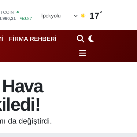
°
OLAR
17
İpekyolu
7,7436
%0.18
URO
5,2510
%0.32
TERLİN
İ
FİRMA REHBERİ
4,4811
%0.38
RAM ALTIN
660.55
%0.03
İST100
3.779
%-14
ITCOIN
: Hava
4.960,21
%0.87
ledi!
ı da değiştirdi.