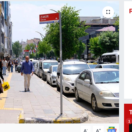
1
-
+
A
A