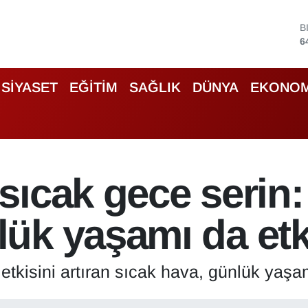
D
4
E
5
S
SİYASET
EĞİTİM
SAĞLIK
DÜNYA
EKONOM
6
G
6
B
1
B
sıcak gece serin
6
k yaşamı da etki
etkisini artıran sıcak hava, günlük yaşam