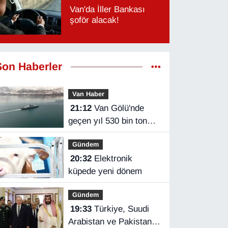
Van'da İller Bankası
şoför alacak!
Son Haberler
Van Haber
21:12
Van Gölü'nde
geçen yıl 530 bin ton
yük taşındı
Gündem
20:32
Elektronik
küpede yeni dönem
Gündem
19:33
Türkiye, Suudi
Arabistan ve Pakistan