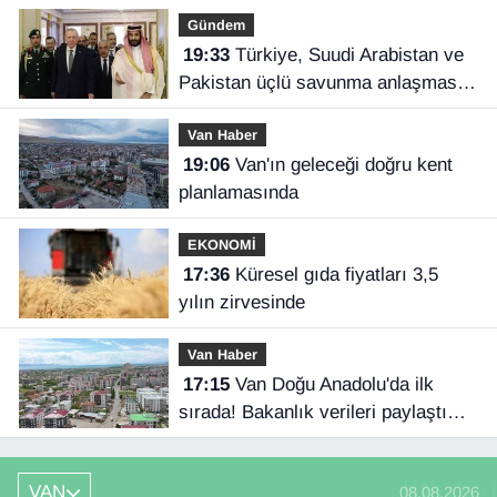
Gündem
19:33
Türkiye, Suudi Arabistan ve
Pakistan üçlü savunma anlaşması
imzaladı
Van Haber
19:06
Van'ın geleceği doğru kent
planlamasında
EKONOMİ
17:36
Küresel gıda fiyatları 3,5
yılın zirvesinde
Van Haber
17:15
Van Doğu Anadolu'da ilk
sırada! Bakanlık verileri paylaştı…
VAN
08.08.2026