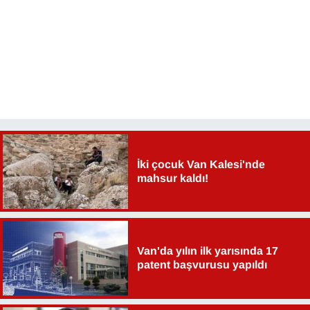
YEREL
İki çocuk Van Kalesi'nde
mahsur kaldı!
Van'da yılın ilk yarısında 17
patent başvurusu yapıldı