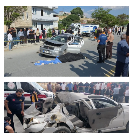
KURDÎ
MAGAZİN
MEDYA
ONE EKONOMİ
POLİTİKA
Resmi İlanlar
RÖPORTAJ
SAĞLIK
Seri İlan