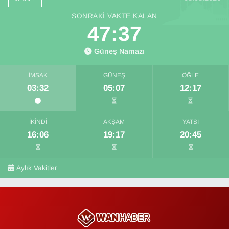
SONRAKI VAKTE KALAN
47:37
Güneş Namazı
İMSAK
GÜNEŞ
ÖĞLE
03:32
05:07
12:17
İKINDI
AKŞAM
YATSI
16:06
19:17
20:45
Aylık Vakitler