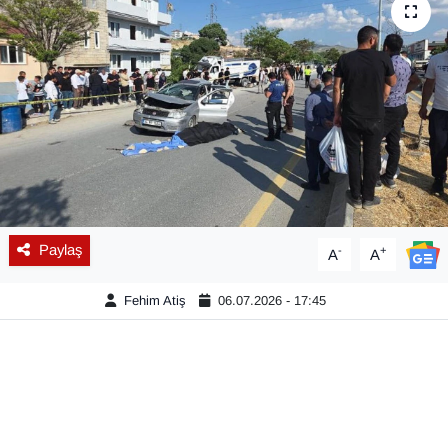
Diğer
DÜNYA
EĞİTİM
EKONOMİ
Eleman
Paylaş
-
+
A
A
Emlak
Fehim Atiş
06.07.2026 - 17:45
En çok konuşulanlar
GENEL
Güncel