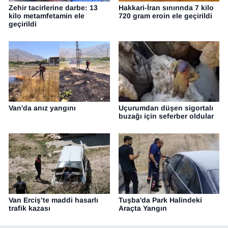
Zehir tacirlerine darbe: 13
Hakkari-İran sınırında 7 kilo
kilo metamfetamin ele
720 gram eroin ele geçirildi
geçirildi
Van'da anız yangını
Uçurumdan düşen sigortalı
buzağı için seferber oldular
Van Erciş’te maddi hasarlı
Tuşba'da Park Halindeki
trafik kazası
Araçta Yangın