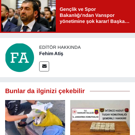
Gençlik ve Spor
Bakanlığı'ndan Vanspor
yönetimine şok karar! Başkan
Şahin Aslan görevden alındı!
EDITÖR HAKKINDA
Fehim Atiş
Bunlar da ilginizi çekebilir