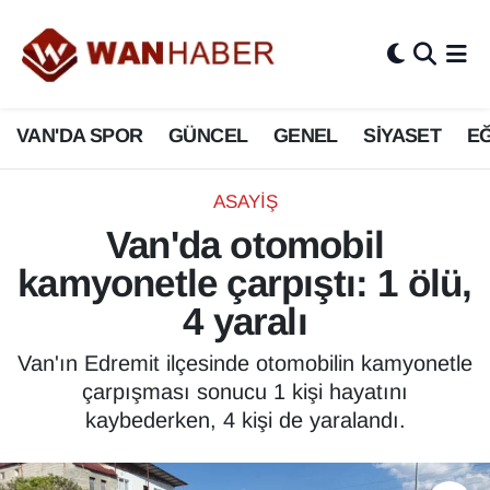
3.SAYFA
Van Nöbetçi Eczaneler
VAN'DA SPOR
GÜNCEL
GENEL
SİYASET
EĞ
ASAYİŞ
Van Hava Durumu
BİLİM VE TEKNOLOJİ
Van Namaz Vakitleri
ASAYİŞ
Van'da otomobil
Biyografi
Van Trafik Yoğunluk Haritası
kamyonetle çarpıştı: 1 ölü,
Bölge Haberleri
Süper Lig Puan Durumu ve Fikstür
4 yaralı
ÇEVRE
Tüm Manşetler
Van'ın Edremit ilçesinde otomobilin kamyonetle
çarpışması sonucu 1 kişi hayatını
Deprem
Son Dakika Haberleri
kaybederken, 4 kişi de yaralandı.
Dernekler, Odalar
Haber Arşivi