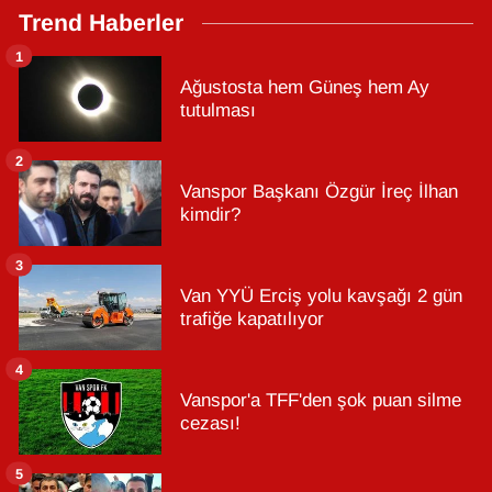
Trend Haberler
1
Ağustosta hem Güneş hem Ay
tutulması
2
Vanspor Başkanı Özgür İreç İlhan
kimdir?
3
Van YYÜ Erciş yolu kavşağı 2 gün
trafiğe kapatılıyor
4
Vanspor'a TFF'den şok puan silme
cezası!
5