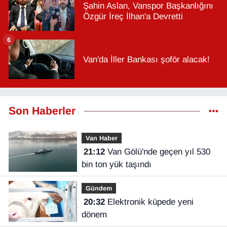
Şahin Aslan, Vanspor Başkanlığını
Özgür İreç İlhan'a Devretti
6
Van'da İller Bankası şoför alacak!
Son Haberler
Van Haber
21:12
Van Gölü'nde geçen yıl 530
bin ton yük taşındı
Gündem
20:32
Elektronik küpede yeni
dönem