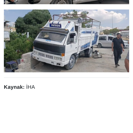
Sinema - TV
SİYASET
SPOR
TEBRİK
TEKNOLOJİ
Turizm
Kaynak:
İHA
VAN'DA SPOR
Vasıta
YAŞAM