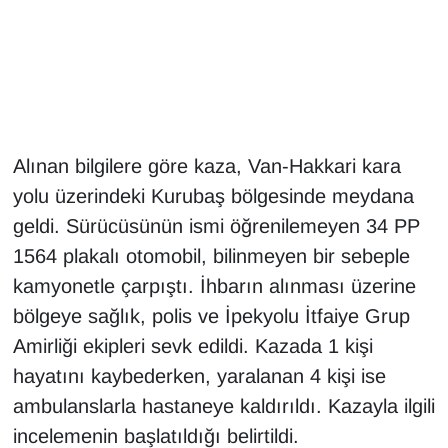
Gündem
Haber
HABERDE İNSAN
Alınan bilgilere göre kaza, Van-Hakkari kara
yolu üzerindeki Kurubaş bölgesinde meydana
İngilizce
geldi. Sürücüsünün ismi öğrenilemeyen 34 PP
Kadın
1564 plakalı otomobil, bilinmeyen bir sebeple
kamyonetle çarpıştı. İhbarın alınması üzerine
Kamu Alımları
bölgeye sağlık, polis ve İpekyolu İtfaiye Grup
Amirliği ekipleri sevk edildi. Kazada 1 kişi
Kim Kimdir?
hayatını kaybederken, yaralanan 4 kişi ise
Kültür & Sanat
ambulanslarla hastaneye kaldırıldı. Kazayla ilgili
incelemenin başlatıldığı belirtildi.