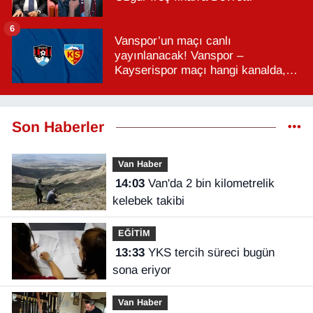
6
Vanspor’un maçı canlı
yayınlanacak! Vanspor –
Kayserispor maçı hangi kanalda,
saat kaçta?
Son Haberler
Van Haber
14:03
Van'da 2 bin kilometrelik
kelebek takibi
EĞİTİM
13:33
YKS tercih süreci bugün
sona eriyor
Van Haber