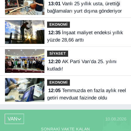
13:01
Vanlı 25 yıllık usta, ürettiği
bağlamaları yurt dışına gönderiyor
EKONOMİ
12:35
İnşaat maliyet endeksi yıllık
yüzde 28,66 arttı
SİYASET
12:20
AK Parti Van’da 25. yılını
kutladı!
EKONOMİ
12:05
Temmuzda en fazla aylık reel
getiri mevduat faizinde oldu
VAN
10.08.2026
SONRAKI VAKTE KALAN