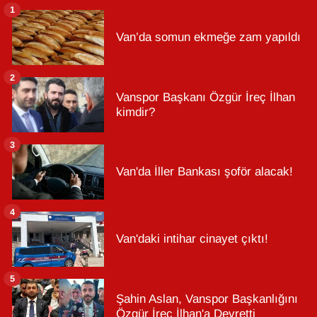
1
Van’da somun ekmeğe zam yapıldı
2
Vanspor Başkanı Özgür İreç İlhan
kimdir?
3
Van'da İller Bankası şoför alacak!
4
Van'daki intihar cinayet çıktı!
5
Şahin Aslan, Vanspor Başkanlığını
Özgür İreç İlhan'a Devretti