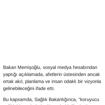
Gündem
Haber
HABERDE İNSAN
İngilizce
Kadın
Bakan Memişoğlu, sosyal medya hesabından
Kamu Alımları
yaptığı açıklamada, afetlerin üstesinden ancak
ortak akıl, planlama ve insan odaklı bir vizyonla
Kim Kimdir?
gelinebileceğini ifade etti.
Kültür & Sanat
Bu kapsamda, Sağlık Bakanlığınca, "koruyucu