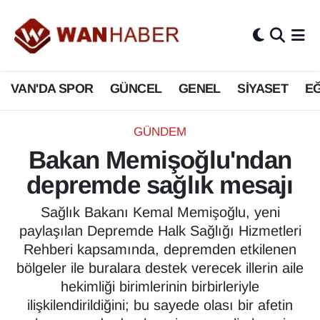
3.SAYFA
Van Nöbetçi Eczaneler
VAN'DA SPOR
GÜNCEL
GENEL
SİYASET
EĞ
ASAYİŞ
Van Hava Durumu
BİLİM VE TEKNOLOJİ
Van Namaz Vakitleri
GÜNDEM
Bakan Memişoğlu'ndan
Biyografi
Van Trafik Yoğunluk Haritası
depremde sağlık mesajı
Bölge Haberleri
Süper Lig Puan Durumu ve Fikstür
Sağlık Bakanı Kemal Memişoğlu, yeni
paylaşılan Depremde Halk Sağlığı Hizmetleri
ÇEVRE
Tüm Manşetler
Rehberi kapsamında, depremden etkilenen
bölgeler ile buralara destek verecek illerin aile
Deprem
Son Dakika Haberleri
hekimliği birimlerinin birbirleriyle
ilişkilendirildiğini; bu sayede olası bir afetin
Dernekler, Odalar
Haber Arşivi