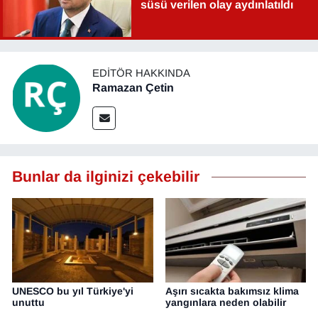
süsü verilen olay aydınlatıldı
EDITÖR HAKKINDA
Ramazan Çetin
Bunlar da ilginizi çekebilir
UNESCO bu yıl Türkiye'yi
Aşırı sıcakta bakımsız klima
unuttu
yangınlara neden olabilir