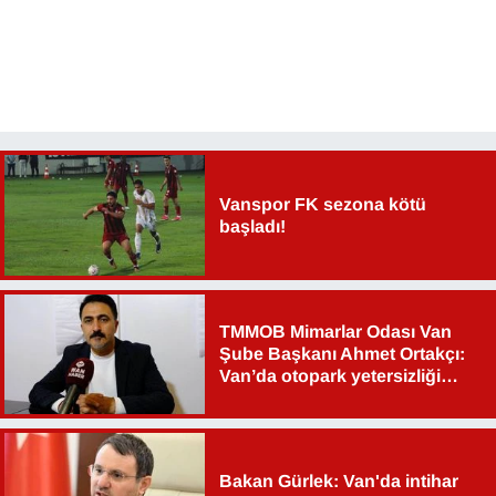
YEREL
Vanspor FK sezona kötü
başladı!
TMMOB Mimarlar Odası Van
Şube Başkanı Ahmet Ortakçı:
Van’da otopark yetersizliği
ciddi sorun!
Bakan Gürlek: Van'da intihar