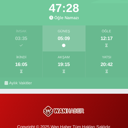
47:28
Öğle Namazı
İMSAK
GÜNEŞ
ÖĞLE
03:35
05:09
12:17
İKINDI
AKŞAM
YATSI
16:05
19:15
20:42
Aylık Vakitler
Copyright © 2025 Wan Haber Tüm Hakları Saklıdır.