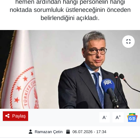
hemen ardından hangi personelin hangi
noktada sorumluluk üstleneceğinin önceden
Diğer
belirlendiğini açıkladı.
DÜNYA
EĞİTİM
EKONOMİ
Eleman
Emlak
En çok konuşulanlar
Paylaş
-
+
A
A
GENEL
Ramazan Çetin
06.07.2026 - 17:34
Güncel