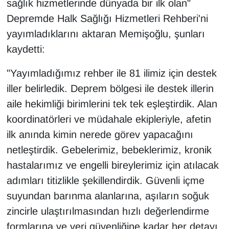
sağlık hizmetlerinde dünyada bir ilk olan"
KURDÎ
Depremde Halk Sağlığı Hizmetleri Rehberi'ni
MAGAZİN
yayımladıklarını aktaran Memişoğlu, şunları
kaydetti:
MEDYA
"Yayımladığımız rehber ile 81 ilimiz için destek
ONE EKONOMİ
iller belirledik. Deprem bölgesi ile destek illerin
aile hekimliği birimlerini tek tek eşleştirdik. Alan
POLİTİKA
koordinatörleri ve müdahale ekipleriyle, afetin
Resmi İlanlar
ilk anında kimin nerede görev yapacağını
netleştirdik. Gebelerimiz, bebeklerimiz, kronik
RÖPORTAJ
hastalarımız ve engelli bireylerimiz için atılacak
adımları titizlikle şekillendirdik. Güvenli içme
SAĞLIK
suyundan barınma alanlarına, aşıların soğuk
zincirle ulaştırılmasından hızlı değerlendirme
Seri İlan
formlarına ve veri güvenliğine kadar her detayı