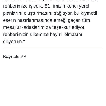
Sinema - TV
rehberimize işledik. 81 ilimizin kendi yerel
planlarını oluşturmasını sağlayan bu kıymetli
SİYASET
eserin hazırlanmasında emeği geçen tüm
mesai arkadaşlarımıza teşekkür ediyor,
SPOR
rehberimizin ülkemize hayırlı olmasını
TEBRİK
diliyorum."
TEKNOLOJİ
Kaynak:
AA
Turizm
VAN'DA SPOR
Vasıta
YAŞAM