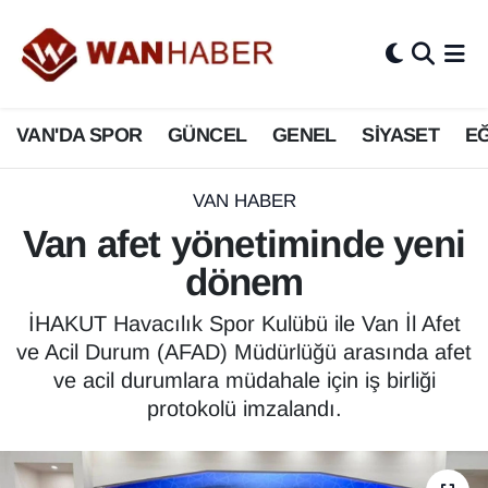
3.SAYFA
Van Nöbetçi Eczaneler
VAN'DA SPOR
GÜNCEL
GENEL
SİYASET
EĞ
ASAYİŞ
Van Hava Durumu
BİLİM VE TEKNOLOJİ
Van Namaz Vakitleri
VAN HABER
Van afet yönetiminde yeni
Biyografi
Van Trafik Yoğunluk Haritası
dönem
Bölge Haberleri
Süper Lig Puan Durumu ve Fikstür
İHAKUT Havacılık Spor Kulübü ile Van İl Afet
ve Acil Durum (AFAD) Müdürlüğü arasında afet
ÇEVRE
Tüm Manşetler
ve acil durumlara müdahale için iş birliği
protokolü imzalandı.
Deprem
Son Dakika Haberleri
Dernekler, Odalar
Haber Arşivi