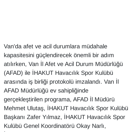
Gündem
Haber
HABERDE İNSAN
Van'da afet ve acil durumlara müdahale
kapasitesini güçlendirecek önemli bir adım
İngilizce
atılırken, Van İl Afet ve Acil Durum Müdürlüğü
(AFAD) ile İHAKUT Havacılık Spor Kulübü
Kadın
arasında iş birliği protokolü imzalandı. Van İl
Kamu Alımları
AFAD Müdürlüğü ev sahipliğinde
gerçekleştirilen programa, AFAD İl Müdürü
Kim Kimdir?
Mehmet Ulutaş, İHAKUT Havacılık Spor Kulübü
Başkanı Zafer Yılmaz, İHAKUT Havacılık Spor
Kültür & Sanat
Kulübü Genel Koordinatörü Okay Narlı,