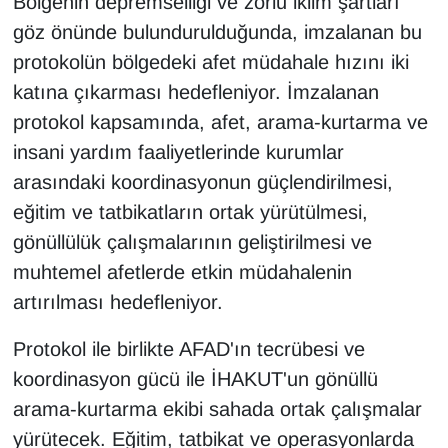
Bölgenin depremselliği ve zorlu iklim şartları
Sinema - TV
göz önünde bulundurulduğunda, imzalanan bu
protokolün bölgedeki afet müdahale hızını iki
SİYASET
katına çıkarması hedefleniyor. İmzalanan
SPOR
protokol kapsamında, afet, arama-kurtarma ve
insani yardım faaliyetlerinde kurumlar
TEBRİK
arasındaki koordinasyonun güçlendirilmesi,
eğitim ve tatbikatların ortak yürütülmesi,
TEKNOLOJİ
gönüllülük çalışmalarının geliştirilmesi ve
muhtemel afetlerde etkin müdahalenin
Turizm
artırılması hedefleniyor.
VAN'DA SPOR
Protokol ile birlikte AFAD'ın tecrübesi ve
Vasıta
koordinasyon gücü ile İHAKUT'un gönüllü
arama-kurtarma ekibi sahada ortak çalışmalar
YAŞAM
yürütecek. Eğitim, tatbikat ve operasyonlarda