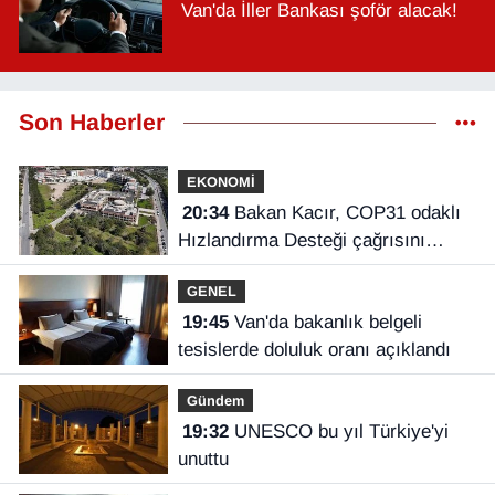
Van'da İller Bankası şoför alacak!
Son Haberler
EKONOMİ
20:34
Bakan Kacır, COP31 odaklı
Hızlandırma Desteği çağrısını
açıkladı
GENEL
19:45
Van'da bakanlık belgeli
tesislerde doluluk oranı açıklandı
Gündem
19:32
UNESCO bu yıl Türkiye'yi
unuttu