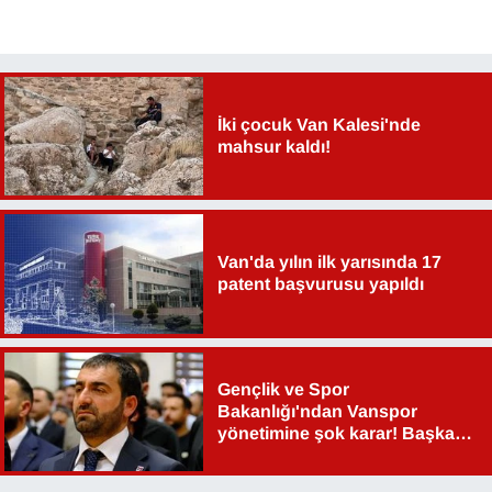
İki çocuk Van Kalesi'nde
mahsur kaldı!
Van'da yılın ilk yarısında 17
patent başvurusu yapıldı
Gençlik ve Spor
Bakanlığı'ndan Vanspor
yönetimine şok karar! Başkan
Şahin Aslan görevden alındı!