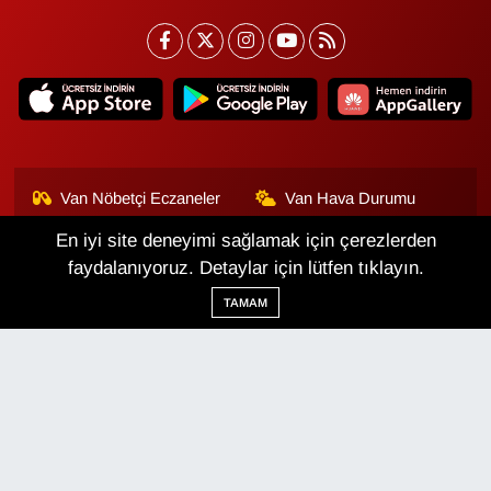
Van Nöbetçi Eczaneler
Van Hava Durumu
En iyi site deneyimi sağlamak için çerezlerden
Van Namaz Vakitleri
Van Trafik Yoğunluk
Haritası
faydalanıyoruz. Detaylar için lütfen tıklayın.
TAMAM
Puan Durumu ve Fikstür
Tüm Manşetler
Son Dakika Haberleri
Haber Arşivi
Van Haber
Çerez Politikası
Gizlilik Politikası
Üyelik Sözleşmesi
Veri Politikası
Künye
İletişim