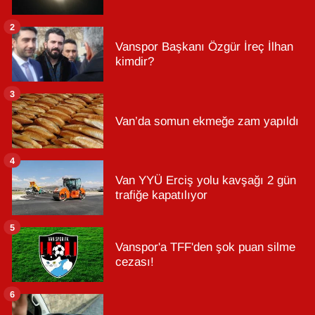
2
Vanspor Başkanı Özgür İreç İlhan
kimdir?
3
Van’da somun ekmeğe zam yapıldı
4
Van YYÜ Erciş yolu kavşağı 2 gün
trafiğe kapatılıyor
5
Vanspor'a TFF'den şok puan silme
cezası!
6