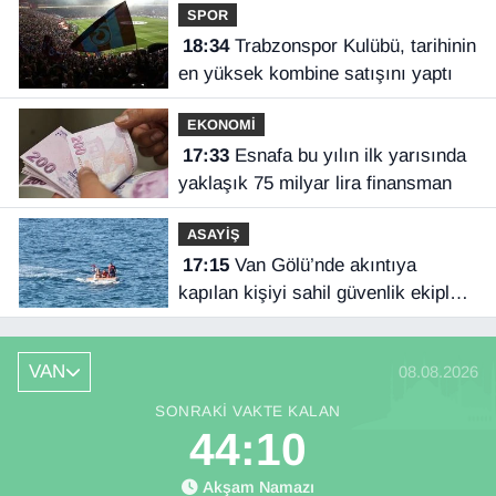
SPOR
18:34
Trabzonspor Kulübü, tarihinin
en yüksek kombine satışını yaptı
EKONOMİ
17:33
Esnafa bu yılın ilk yarısında
yaklaşık 75 milyar lira finansman
ASAYİŞ
17:15
Van Gölü’nde akıntıya
kapılan kişiyi sahil güvenlik ekipleri
kurtardı
VAN
08.08.2026
SONRAKI VAKTE KALAN
44:09
Akşam Namazı