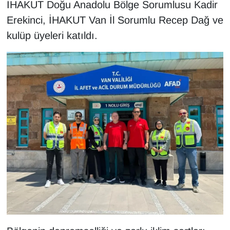
KURDÎ
İHAKUT Doğu Anadolu Bölge Sorumlusu Kadir
Erekinci, İHAKUT Van İl Sorumlu Recep Dağ ve
MAGAZİN
kulüp üyeleri katıldı.
MEDYA
ONE EKONOMİ
POLİTİKA
Resmi İlanlar
RÖPORTAJ
SAĞLIK
Seri İlan