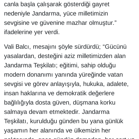
KURDÎ
canla başla çalışarak gösterdiği gayret
nedeniyle Jandarma, yüce milletimizin
MAGAZİN
sevgisine ve güvenine mazhar olmuştur.”
ifadelerine yer verdi.
MEDYA
Vali Balcı, mesajını şöyle sürdürdü; “Gücünü
ONE EKONOMİ
yasalardan, desteğini aziz milletimizden alan
Jandarma Teşkilatı; eğitimi, sahip olduğu
POLİTİKA
modern donanımı yanında yüreğinde vatan
Resmi İlanlar
sevgisi ve görev anlayışıyla, hukuka, adalete,
insan haklarına ve demokratik değerlere
RÖPORTAJ
bağlılığıyla dosta güven, düşmana korku
salmaya devam etmektedir. Jandarma
SAĞLIK
Teşkilatı, kurulduğu günden bu yana günlük
Seri İlan
yaşamın her alanında ve ülkemizin her