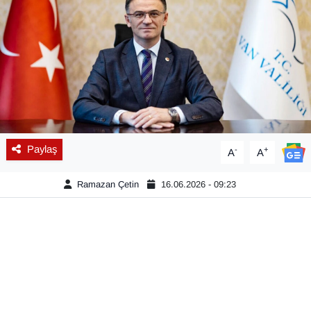
Diğer
DÜNYA
EĞİTİM
EKONOMİ
Paylaş
-
+
A
A
Eleman
Ramazan Çetin
16.06.2026 - 09:23
Emlak
En çok konuşulanlar
GENEL
Güncel