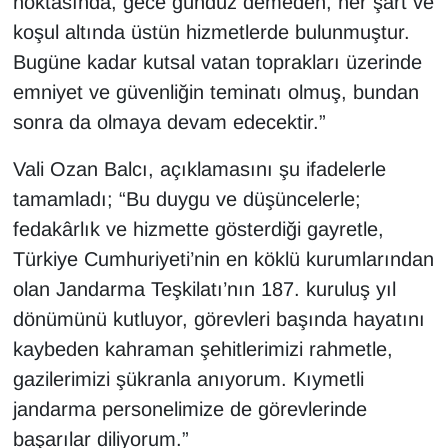
noktasında, gece gündüz demeden, her şart ve
Sinema - TV
koşul altında üstün hizmetlerde bulunmuştur.
Bugüne kadar kutsal vatan toprakları üzerinde
SİYASET
emniyet ve güvenliğin teminatı olmuş, bundan
SPOR
sonra da olmaya devam edecektir.”
Vali Ozan Balcı, açıklamasını şu ifadelerle
TEBRİK
tamamladı; “Bu duygu ve düşüncelerle;
TEKNOLOJİ
fedakârlık ve hizmette gösterdiği gayretle,
Türkiye Cumhuriyeti’nin en köklü kurumlarından
Turizm
olan Jandarma Teşkilatı’nın 187. kuruluş yıl
dönümünü kutluyor, görevleri başında hayatını
VAN'DA SPOR
kaybeden kahraman şehitlerimizi rahmetle,
Vasıta
gazilerimizi şükranla anıyorum. Kıymetli
jandarma personelimize de görevlerinde
YAŞAM
başarılar diliyorum.”