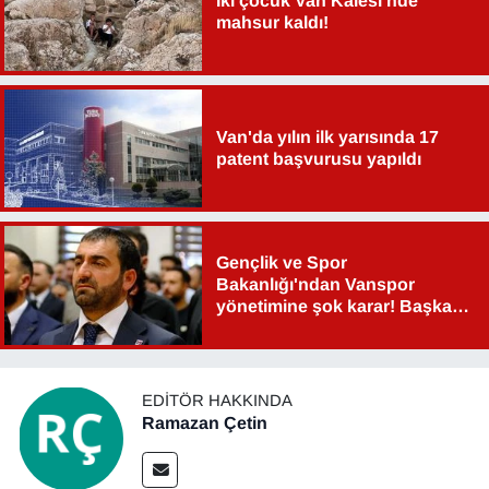
İki çocuk Van Kalesi'nde
mahsur kaldı!
Van'da yılın ilk yarısında 17
patent başvurusu yapıldı
Gençlik ve Spor
Bakanlığı'ndan Vanspor
yönetimine şok karar! Başkan
Şahin Aslan görevden alındı!
EDITÖR HAKKINDA
Ramazan Çetin