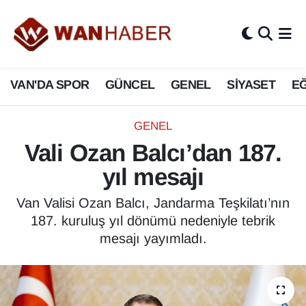
3.SAYFA
Van Nöbetçi Eczaneler
VAN'DA SPOR
GÜNCEL
GENEL
SİYASET
EĞ
ASAYİŞ
Van Hava Durumu
BİLİM VE TEKNOLOJİ
Van Namaz Vakitleri
GENEL
Vali Ozan Balcı’dan 187.
Biyografi
Van Trafik Yoğunluk Haritası
yıl mesajı
Bölge Haberleri
Süper Lig Puan Durumu ve Fikstür
Van Valisi Ozan Balcı, Jandarma Teşkilatı’nın
187. kuruluş yıl dönümü nedeniyle tebrik
ÇEVRE
Tüm Manşetler
mesajı yayımladı.
Deprem
Son Dakika Haberleri
Dernekler, Odalar
Haber Arşivi