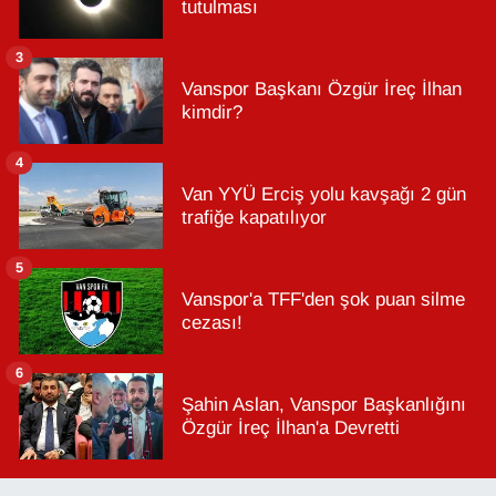
tutulması
3
Vanspor Başkanı Özgür İreç İlhan
kimdir?
4
Van YYÜ Erciş yolu kavşağı 2 gün
trafiğe kapatılıyor
5
Vanspor'a TFF'den şok puan silme
cezası!
6
Şahin Aslan, Vanspor Başkanlığını
Özgür İreç İlhan'a Devretti