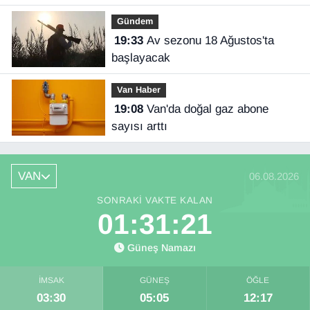
Gündem
19:33
Av sezonu 18 Ağustos'ta
başlayacak
Van Haber
19:08
Van'da doğal gaz abone
sayısı arttı
VAN
06.08.2026
SONRAKI VAKTE KALAN
01:31:21
Güneş Namazı
İMSAK
GÜNEŞ
ÖĞLE
03:30
05:05
12:17