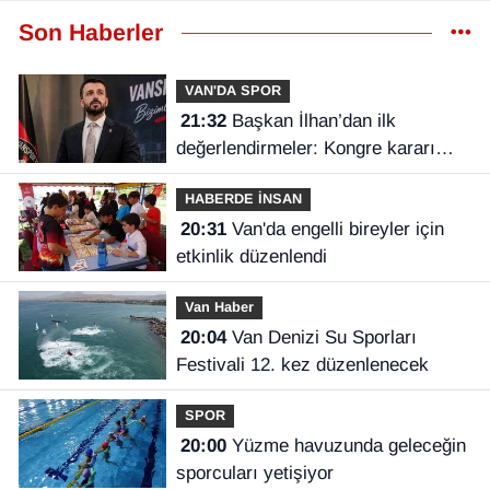
Son Haberler
VAN'DA SPOR
21:32
Başkan İlhan’dan ilk
değerlendirmeler: Kongre kararı
Vanspor’u uçuruma sürükleyebilirdi!
HABERDE İNSAN
20:31
Van'da engelli bireyler için
etkinlik düzenlendi
Van Haber
20:04
Van Denizi Su Sporları
Festivali 12. kez düzenlenecek
SPOR
20:00
Yüzme havuzunda geleceğin
sporcuları yetişiyor