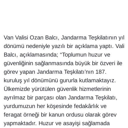
Gündem
Haber
Van Valisi Ozan Balcı, Jandarma Teşkilatının yıl
HABERDE İNSAN
dönümü nedeniyle yazılı bir açıklama yaptı. Vali
Balcı, açıklamasında; “Toplumun huzur ve
İngilizce
güvenliğinin sağlanmasında büyük bir özveri ile
görev yapan Jandarma Teşkilatı’nın 187.
Kadın
kuruluş yıl dönümünü gururla kutlamaktayız.
Kamu Alımları
Ülkemizde yürütülen güvenlik hizmetlerinin
ayrılmaz bir parçası olan Jandarma Teşkilatı,
Kim Kimdir?
yurdumuzun her köşesinde fedakârlık ve
feragat örneği bir kanun ordusu olarak görev
Kültür & Sanat
yapmaktadır. Huzur ve asayişi sağlamada