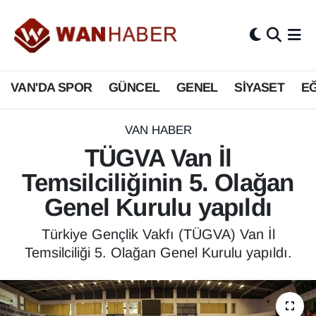
3.SAYFA
Van Nöbetçi Eczaneler
VAN'DA SPOR
GÜNCEL
GENEL
SİYASET
EĞ
ASAYİŞ
Van Hava Durumu
BİLİM VE TEKNOLOJİ
Van Namaz Vakitleri
VAN HABER
TÜGVA Van İl
Biyografi
Van Trafik Yoğunluk Haritası
Temsilciliğinin 5. Olağan
Bölge Haberleri
Süper Lig Puan Durumu ve Fikstür
Genel Kurulu yapıldı
ÇEVRE
Tüm Manşetler
Türkiye Gençlik Vakfı (TÜGVA) Van İl
Temsilciliği 5. Olağan Genel Kurulu yapıldı.
Deprem
Son Dakika Haberleri
Dernekler, Odalar
Haber Arşivi