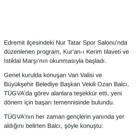
Gündem
Haber
Edremit ilçesindeki Nur Tatar Spor Salonu'nda
HABERDE İNSAN
düzenlenen program, Kur'an-ı Kerim tilaveti ve
İstiklal Marşı'nın okunmasıyla başladı.
İngilizce
Genel kurulda konuşan Van Valisi ve
Kadın
Büyükşehir Belediye Başkan Vekili Ozan Balcı,
Kamu Alımları
TÜGVA'da görev alanlara teşekkür etti, yeni
dönem için başarı temennisinde bulundu.
Kim Kimdir?
TÜGVA'nın her zaman gençlerin yanında yer
Kültür & Sanat
aldığını belirten Balcı, şöyle konuştu: