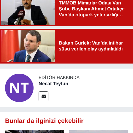
TMMOB Mimarlar Odası Van
Şube Başkanı Ahmet Ortakçı:
Van’da otopark yetersizliği
ciddi sorun!
Bakan Gürlek: Van'da intihar
süsü verilen olay aydınlatıldı
EDITÖR HAKKINDA
Necat Teyfun
Bunlar da ilginizi çekebilir