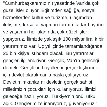
KURDÎ
"Cumhurbaşkanımızın riyasetinde Van'da çok
güzel işler oluyor. Eğitimden sağlığa, sosyal
MAGAZİN
hizmetlerden kültür ve turizme, ulaşımdan
iletişime, kırsal altyapıdan tarıma kadar hayatın
MEDYA
ve yaşamın her alanında çok güzel işler
ONE EKONOMİ
yapıyoruz. İlimizde yaklaşık 100 milyar liralık bir
yatırımımız var. Üç yıl içinde tamamlandığında
POLİTİKA
25 bin kişiye istihdam olacak. Bu yatırımlar
gençleri ilgilendiriyor. Gençlik, Van'ın geleceği
Resmi İlanlar
demek. Gençlerin hayallerini gerçekleştirmek
için devlet olarak canla başla çalışıyoruz.
RÖPORTAJ
Devletin imkanlarını devletin gerçek sahibi
SAĞLIK
milletimizin çocukları için kullanıyoruz. İlimizi
geleceğe hazırlıyoruz. Türkiye'nin önü, ufku
Seri İlan
açık. Gençlerimize inanıyoruz, güveniyoruz."