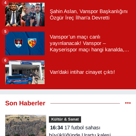
4
Şahin Aslan, Vanspor Başkanlığını
Özgür İreç İlhan'a Devretti
5
Vanspor’un maçı canlı
yayınlanacak! Vanspor –
Kayserispor maçı hangi kanalda,
saat kaçta?
6
Van'daki intihar cinayet çıktı!
Son Haberler
Kültür & Sanat
16:34
17 futbol sahası
büyüklüğünde Urartu kalesi