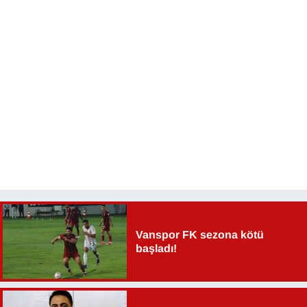
Vanspor FK sezona kötü
başladı!