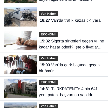
keşfedildi
Van Haber
16:27
Van’da trafik kazası: 4 yaralı
EKONOMİ
15:32
Sigorta şirketleri geçen yıl ne
kadar hasar ödedi? İşte o fiyatlar...
Van Haber
15:03
Van'da çark başında geçen
bir ömür
EKONOMİ
14:31
TÜRKPATENT'e 4 bin 641
yerli patent başvurusu yapıldı
Van Haber