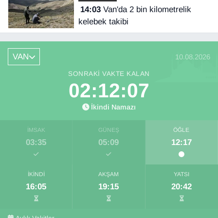
14:03
Van'da 2 bin kilometrelik
kelebek takibi
VAN
10.08.2026
SONRAKI VAKTE KALAN
02:12:05
İkindi Namazı
İMSAK
GÜNEŞ
ÖĞLE
03:35
05:09
12:17
İKINDI
AKŞAM
YATSI
16:05
19:15
20:42