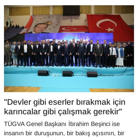
Sinema - TV
SİYASET
SPOR
TEBRİK
TEKNOLOJİ
Turizm
VAN'DA SPOR
"Devler gibi eserler bırakmak için
karıncalar gibi çalışmak gerekir"
Vasıta
TÜGVA Genel Başkanı İbrahim Beşinci ise
YAŞAM
insanın bir duruşunun, bir bakış açısının, bir