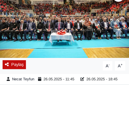
Diğer
DÜNYA
EĞİTİM
EKONOMİ
Paylaş
-
+
A
A
Eleman
Necat Teyfun
26.05.2025 - 11:45
26.05.2025 - 18:45
Emlak
En çok konuşulanlar
GENEL
Güncel