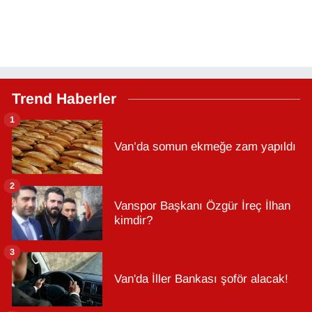
Trend Haberler
1
Van’da somun ekmeğe zam yapıldı
2
Vanspor Başkanı Özgür İreç İlhan
kimdir?
3
Van'da İller Bankası şoför alacak!