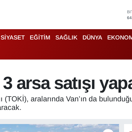
B
64
D
47
E
55
S
SİYASET
EĞİTİM
SAĞLIK
DÜNYA
EKONOM
64
G
66
B
13
3 arsa satışı ya
 (TOKİ), aralarında Van’ın da bulunduğu 
aracak.