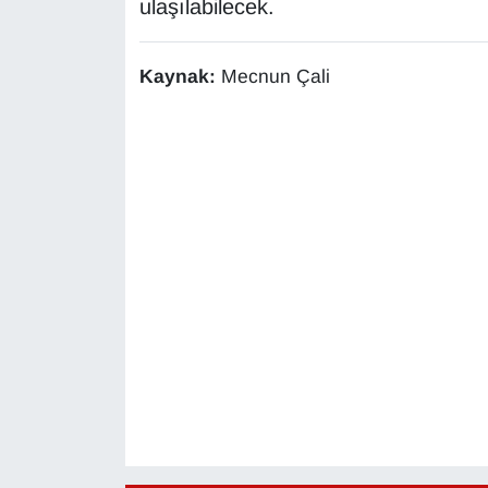
ulaşılabilecek.
Sinema - TV
SİYASET
Kaynak:
Mecnun Çali
SPOR
TEBRİK
TEKNOLOJİ
Turizm
VAN'DA SPOR
Vasıta
YAŞAM