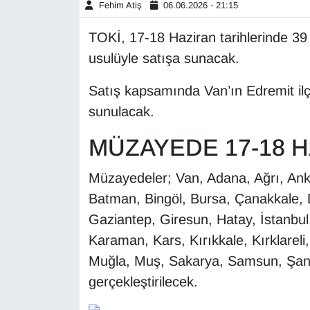
Fehim Atiş
06.06.2026 - 21:15
Gündem
TOKİ, 17-18 Haziran tarihlerinde 39 
usulüyle satışa sunacak.
Haber
Satış kapsamında Van’ın Edremit ilç
HABERDE İNSAN
sunulacak.
İngilizce
MÜZAYEDE 17-18 
Kadın
Müzayedeler; Van, Adana, Ağrı, Anka
Batman, Bingöl, Bursa, Çanakkale, D
Kamu Alımları
Gaziantep, Giresun, Hatay, İstanbu
Karaman, Kars, Kırıkkale, Kırklareli
Kim Kimdir?
Muğla, Muş, Sakarya, Samsun, Şanlıu
Kültür & Sanat
gerçekleştirilecek.