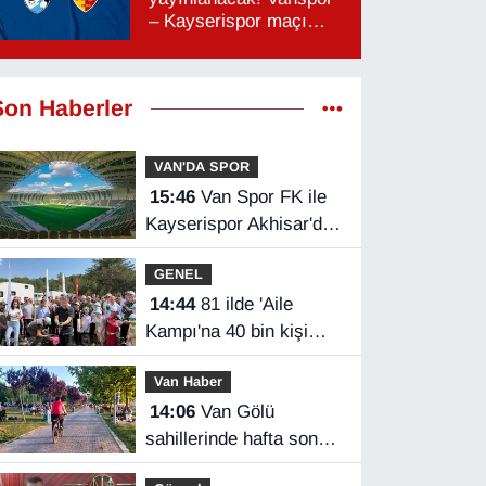
– Kayserispor maçı
hangi kanalda, saat
kaçta?
Son Haberler
VAN'DA SPOR
15:46
Van Spor FK ile
Kayserispor Akhisar'da
rakip
GENEL
14:44
81 ilde 'Aile
Kampı'na 40 bin kişi
katıldı
Van Haber
14:06
Van Gölü
sahillerinde hafta sonu
yoğunluğu