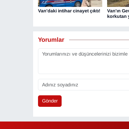
Van'daki intihar cinayet çıktı!
Van'ın Ge
korkutan 
Yorumlar
Gönder