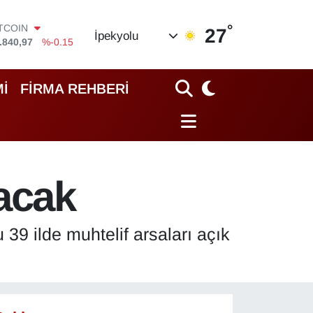
ITCOIN
.840,97
%-0.15
°
OLAR
27
İpekyolu
,7436
%0.18
URO
,2510
%0.32
TERLİN
İ
FİRMA REHBERİ
,4811
%0.38
RAM ALTIN
60.55
%0
İST100
.779
%-14
pacak
39 ilde muhtelif arsaları açık