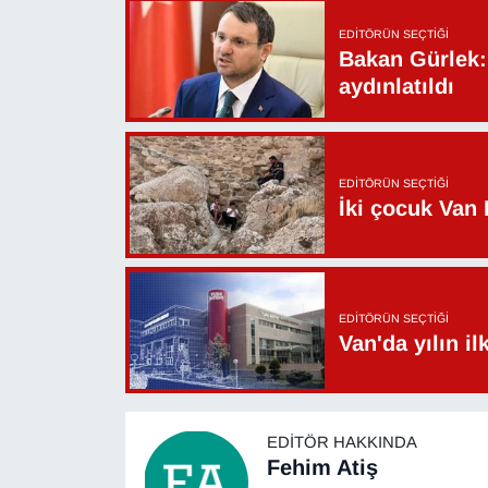
YEREL
EDITÖRÜN SEÇTIĞI
Bakan Gürlek: 
aydınlatıldı
EDITÖRÜN SEÇTIĞI
İki çocuk Van 
EDITÖRÜN SEÇTIĞI
Van'da yılın i
EDITÖR HAKKINDA
Fehim Atiş