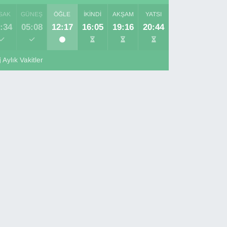
SAK
GÜNEŞ
ÖĞLE
İKINDI
AKŞAM
YATSI
:34
05:08
12:17
16:05
19:16
20:44
Aylık Vakitler