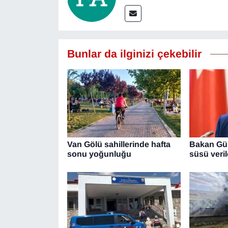
Bunlar da ilginizi çekebilir
Van Gölü sahillerinde hafta
Bakan Gür
sonu yoğunluğu
süsü veril