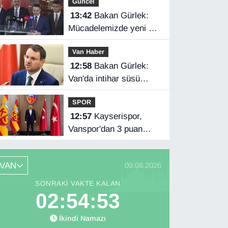
Güncel
13:42
Bakan Gürlek:
Mücadelemizde yeni bir
boyuta geçeceğiz
Van Haber
12:58
Bakan Gürlek:
Van'da intihar süsü
verilen olay aydınlatıldı
SPOR
12:57
Kayserispor,
Vanspor'dan 3 puan
istiyor
VAN
09.08.2026
SONRAKI VAKTE KALAN
02:54:52
İkindi Namazı