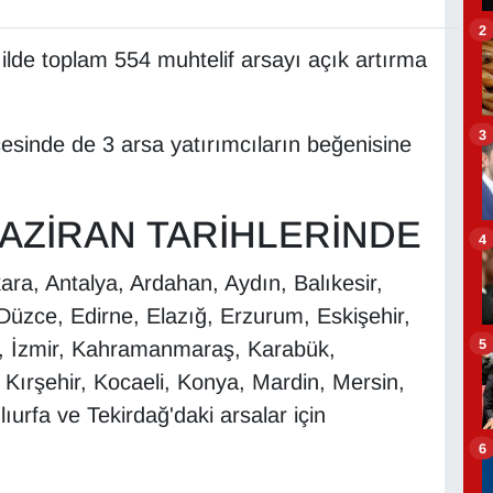
2
ilde toplam 554 muhtelif arsayı açık artırma
3
esinde de 3 arsa yatırımcıların beğenisine
HAZİRAN TARİHLERİNDE
4
ra, Antalya, Ardahan, Aydın, Balıkesir,
üzce, Edirne, Elazığ, Erzurum, Eskişehir,
5
l, İzmir, Kahramanmaraş, Karabük,
, Kırşehir, Kocaeli, Konya, Mardin, Mersin,
rfa ve Tekirdağ'daki arsalar için
6