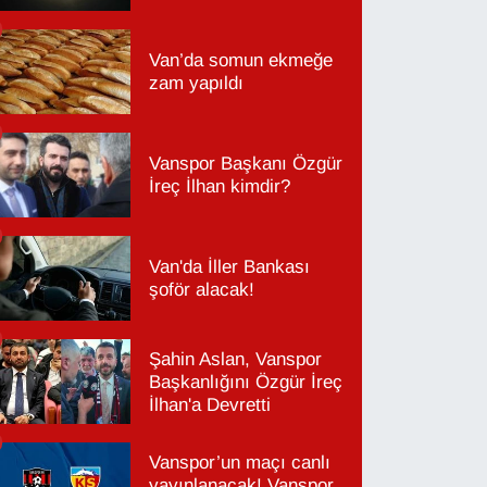
Van’da somun ekmeğe
zam yapıldı
Vanspor Başkanı Özgür
İreç İlhan kimdir?
Van'da İller Bankası
şoför alacak!
Şahin Aslan, Vanspor
Başkanlığını Özgür İreç
İlhan'a Devretti
Vanspor’un maçı canlı
yayınlanacak! Vanspor