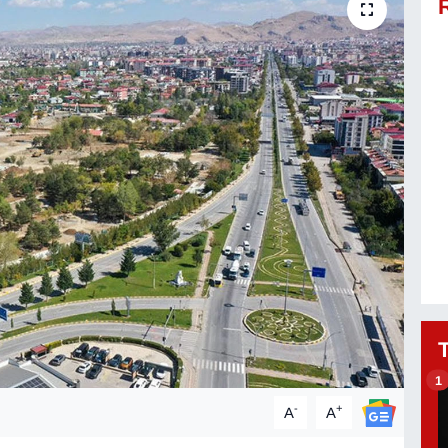
1
-
+
A
A