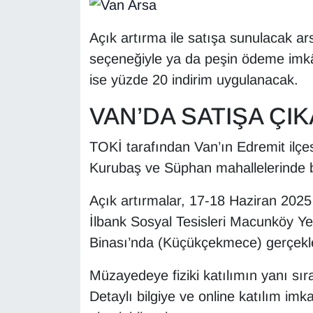
KURDÎ
Açık artırma ile satışa sunulacak a
MAGAZİN
seçeneğiyle ya da peşin ödeme imkâ
MEDYA
ise yüzde 20 indirim uygulanacak.
VAN’DA SATIŞA ÇI
ONE EKONOMİ
TOKİ tarafından Van’ın Edremit ilçes
POLİTİKA
Kurubaş ve Süphan mahallelerinde 
Resmi İlanlar
Açık artırmalar, 17-18 Haziran 2025 
RÖPORTAJ
İlbank Sosyal Tesisleri Macunköy Yer
Binası’nda (Küçükçekmece) gerçekleş
SAĞLIK
Müzayedeye fiziki katılımın yanı sıra
Seri İlan
Detaylı bilgiye ve online katılım 