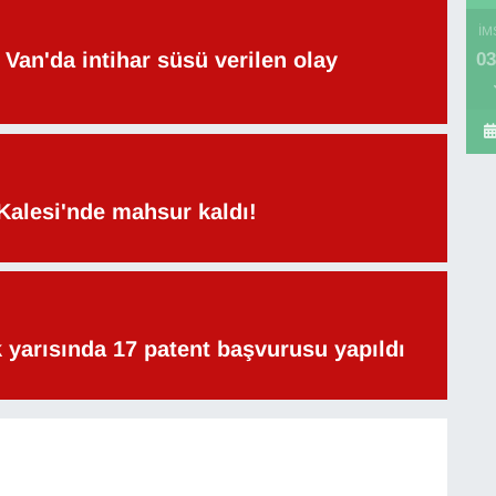
İM
Van'da intihar süsü verilen olay
03
Kalesi'nde mahsur kaldı!
lk yarısında 17 patent başvurusu yapıldı