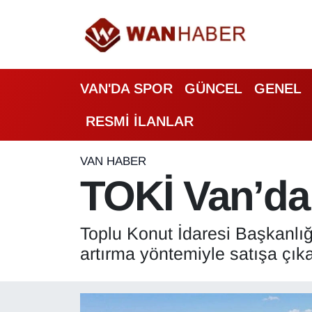
3.SAYFA
Van Nöbetçi Eczaneler
VAN'DA SPOR
GÜNCEL
GENEL
ASAYİŞ
Van Hava Durumu
RESMİ İLANLAR
BİLİM VE TEKNOLOJİ
Van Namaz Vakitleri
Biyografi
Van Trafik Yoğunluk Haritası
VAN HABER
TOKİ Van’da 
Bölge Haberleri
Süper Lig Puan Durumu ve Fikstür
Toplu Konut İdaresi Başkanlığı
ÇEVRE
Tüm Manşetler
artırma yöntemiyle satışa çık
Deprem
Son Dakika Haberleri
Dernekler, Odalar
Haber Arşivi