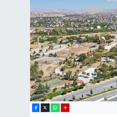
Diğer
DÜNYA
EĞİTİM
EKONOMİ
Eleman
Emlak
En çok konuşulanlar
GENEL
Güncel