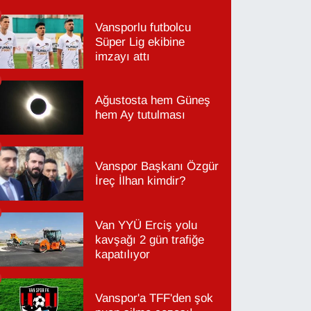
Vansporlu futbolcu
Süper Lig ekibine
imzayı attı
Ağustosta hem Güneş
hem Ay tutulması
Vanspor Başkanı Özgür
İreç İlhan kimdir?
Van YYÜ Erciş yolu
kavşağı 2 gün trafiğe
kapatılıyor
Vanspor'a TFF'den şok