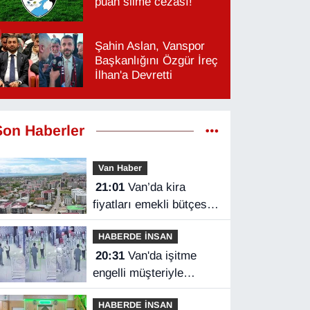
puan silme cezası!
Şahin Aslan, Vanspor
Başkanlığını Özgür İreç
İlhan'a Devretti
Son Haberler
Van Haber
21:01
Van’da kira
fiyatları emekli bütçesini
zorluyor
HABERDE İNSAN
20:31
Van'da işitme
engelli müşteriyle
halaylı pazarlık
HABERDE İNSAN
gülümsetti