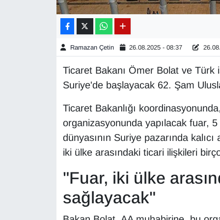
Gündem
Haber
Ramazan Çetin
26.08.2025 - 08:37
26.08.
Ticaret Bakanı Ömer Bolat ve Türk i
HABERDE İNSAN
Suriye'de başlayacak 62. Şam Ulusla
İngilizce
Ticaret Bakanlığı koordinasyonunda,
organizasyonunda yapılacak fuar, 5
Kadın
dünyasının Suriye pazarında kalıcı 
Kamu Alımları
iki ülke arasındaki ticari ilişkileri b
Kim Kimdir?
"Fuar, iki ülke arasın
sağlayacak"
Kültür & Sanat
Bakan Bolat, AA muhabirine, bu orga