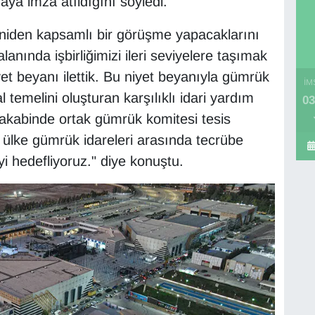
a imza atıldığını söyledi.
niden kapsamlı bir görüşme yapacaklarını
anında işbirliğimizi ileri seviyelere taşımak
t beyanı ilettik. Bu niyet beyanıyla gümrük
İM
l temelini oluşturan karşılıklı idari yardım
03
akabinde ortak gümrük komitesi tesis
 ülke gümrük idareleri arasında tecrübe
yi hedefliyoruz." diye konuştu.