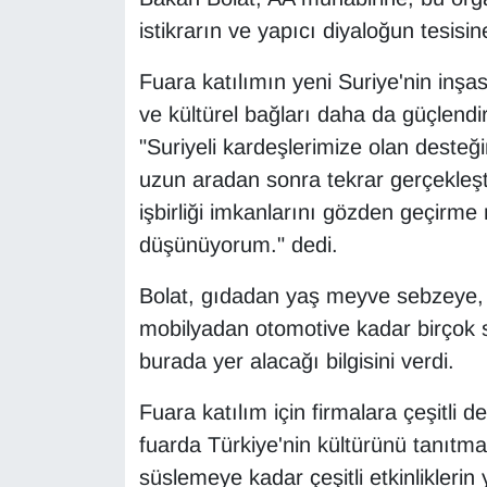
KURDÎ
istikrarın ve yapıcı diyaloğun tesisi
MAGAZİN
Fuara katılımın yeni Suriye'nin inşa
ve kültürel bağları daha da güçlendi
MEDYA
"Suriyeli kardeşlerimize olan desteğ
ONE EKONOMİ
uzun aradan sonra tekrar gerçekleştir
işbirliği imkanlarını gözden geçirm
POLİTİKA
düşünüyorum." dedi.
Resmi İlanlar
Bolat, gıdadan yaş meyve sebzeye, d
mobilyadan otomotive kadar birçok se
RÖPORTAJ
burada yer alacağı bilgisini verdi.
SAĞLIK
Fuara katılım için firmalara çeşitli de
fuarda Türkiye'nin kültürünü tanıt
Seri İlan
süslemeye kadar çeşitli etkinliklerin