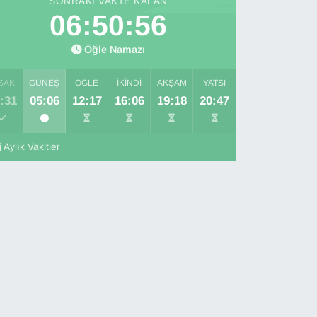
SONRAKI VAKTE KALAN
06:50:55
Öğle Namazı
SAK
GÜNEŞ
ÖĞLE
İKINDI
AKŞAM
YATSI
:31
05:06
12:17
16:06
19:18
20:47
Aylık Vakitler