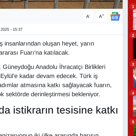
1
-
+
A
A
2025 - 15:37
2
ş insanlarından oluşan heyet, yarın
rarası Fuarı'na katılacak.
3
 Güneydoğu Anadolu İhracatçı Birlikleri
 Eylül'e kadar devam edecek. Türk iş
adımlar atmasına katkı sağlayacak fuarın,
4
irçok sektörde derinleştirmesi bekleniyor.
da istikrarın tesisine katkı
5
nizasyonun iki ülke arasında barışın,