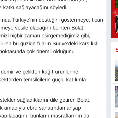
ne katkı sağlayacağını söyledi.
6
sında Türkiye'nin desteğini göstermeye, ticari
rmeye vesile olacağını belirten Bolat,
imizi hiçbir zaman esirgemediğimiz gibi,
ilen bu güzide fuarın Suriye'deki karşılıklı
e noktasında çok önemli olduğunu
emir ve çelikten kağıt ürünlerine,
ktörden temsilcilerin güçlü katılımla
stekler sağladıklarını dile getiren Bolat,
mak amacıyla ebru sanatından ahşap
 yapılacağını, bunların masraflarının da