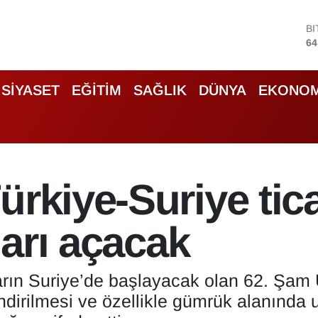
B
64
D
47
E
SİYASET
EĞİTİM
SAĞLIK
DÜNYA
EKONOM
55
S
64
G
65
B
13
ürkiye-Suriye tic
ıları açacak
rın Suriye’de başlayacak olan 62. Şam Ul
endirilmesi ve özellikle gümrük alanında 