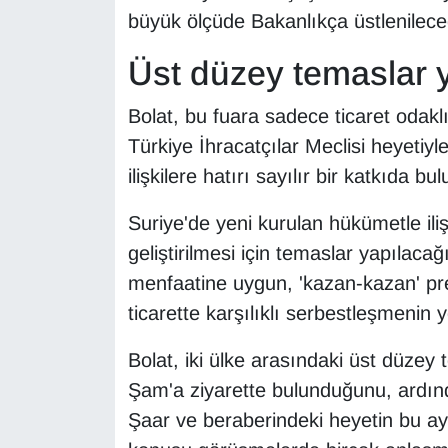
Sinema - TV
büyük ölçüde Bakanlıkça üstlenileceğ
Üst düzey temaslar 
SİYASET
Bolat, bu fuara sadece ticaret odak
SPOR
Türkiye İhracatçılar Meclisi heyetiyl
TEBRİK
ilişkilere hatırı sayılır bir katkıda bu
TEKNOLOJİ
Suriye'de yeni kurulan hükümetle ili
geliştirilmesi için temaslar yapılacağı
Turizm
menfaatine uygun, 'kazan-kazan' pr
ticarette karşılıklı serbestleşmenin 
VAN'DA SPOR
Bolat, iki ülke arasındaki üst düzey
Vasıta
Şam'a ziyarette bulunduğunu, ardın
Şaar ve beraberindeki heyetin bu ay
YAŞAM