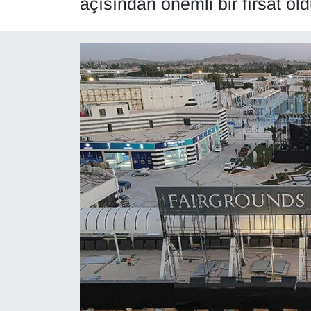
açısından önemli bir fırsat old
Diğer
DÜNYA
EĞİTİM
EKONOMİ
Eleman
Emlak
En çok konuşulanlar
GENEL
Güncel