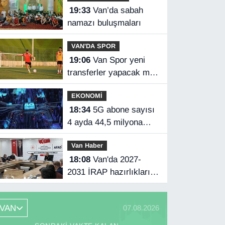
19:33
Van’da sabah
namazı buluşmaları
VAN'DA SPOR
19:06
Van Spor yeni
transferler yapacak mı?
Başkan Özgür İreç İlhan
EKONOMİ
açıkladı
18:34
5G abone sayısı
4 ayda 44,5 milyona
ulaştı
Van Haber
18:08
Van'da 2027-
2031 İRAP hazırlıkları
başladı
VAN
07.08.2026