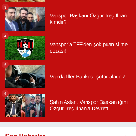
3
Vanspor Başkanı Özgür İreç İlhan
kimdir?
4
Vanspor'a TFF'den şok puan silme
cezası!
5
Van'da İller Bankası şoför alacak!
6
Şahin Aslan, Vanspor Başkanlığını
Özgür İreç İlhan'a Devretti