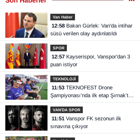
Son Haberler
Van Haber
12:58
Bakan Gürlek: Van'da intihar
süsü verilen olay aydınlatıldı
SPOR
12:57
Kayserispor, Vanspor'dan 3
puan istiyor
TEKNOLOJİ
11:53
TEKNOFEST Drone
Şampiyonası’nda ilk etap Şırnak’ta
başladı
VAN'DA SPOR
11:51
Vanspor FK sezonun ilk
sınavına çıkıyor