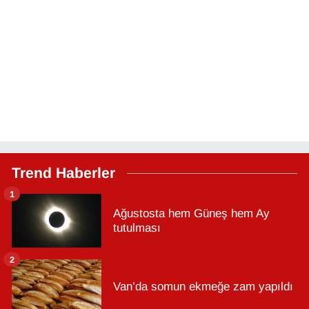
Trend Haberler
1
Ağustosta hem Güneş hem Ay
tutulması
2
Van’da somun ekmeğe zam yapıldı