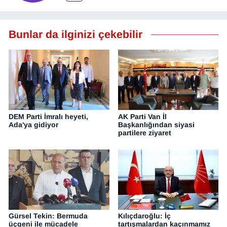
Bunlar da ilginizi çekebilir
DEM Parti İmralı heyeti,
AK Parti Van İl
Ada'ya gidiyor
Başkanlığından siyasi
partilere ziyaret
Gürsel Tekin: Bermuda
Kılıçdaroğlu: İç
üçgeni ile mücadele
tartışmalardan kaçınmamız