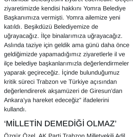
KURDÎ
ziyaretimizde kendisi hakkını Yomra Belediye
Başkanımıza vermişti. Yomra ailemize yeni
MAGAZİN
katıldı. Beşikdüzü Belediyemize de
MEDYA
uğrayacağız. İlçe binalarımıza uğrayacağız.
Aslında taziye için geldik ama günü daha önce
ONE EKONOMİ
geldiğimizde yapamadığımız ziyaretlerle il ve
ilçe belediye başkanlarımızla değerlendirmeler
POLİTİKA
yaparak geçireceğiz. İçinde bulunduğumuz
Resmi İlanlar
kritik süreci Trabzon ve Türkiye açısından
değerlendirerek akşamüzeri de Giresun’dan
RÖPORTAJ
Ankara’ya hareket edeceğiz” ifadelerini
kullandı.
SAĞLIK
‘MİLLETİN DEMEDİĞİ OLMAZ’
Seri İlan
Özgür Özel, AK Parti Trabzon Milletvekili Adil