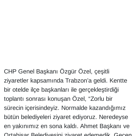
Gündem
Haber
HABERDE İNSAN
İngilizce
CHP Genel Başkanı Özgür Özel, çeşitli
Kadın
ziyaretler kapsamında Trabzon’a geldi. Kentte
bir otelde ilçe başkanları ile gerçekleştirdiği
Kamu Alımları
toplantı sonrası konuşan Özel, “Zorlu bir
Kim Kimdir?
sürecin içerisindeyiz. Normalde kazandığımız
bütün belediyeleri ziyaret ediyoruz. Neredeyse
Kültür & Sanat
en yakınımız en sona kaldı. Ahmet Başkanı ve
Ortahisar Belediyesini ziyaret edemedik. Geçen