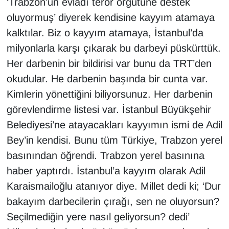
‘Trabzon’un evladı terör örgütüne destek
oluyormuş’ diyerek kendisine kayyım atamaya
kalktılar. Biz o kayyım atamaya, İstanbul’da
milyonlarla karşı çıkarak bu darbeyi püskürttük.
Her darbenin bir bildirisi var bunu da TRT’den
okudular. He darbenin başında bir cunta var.
Kimlerin yönettiğini biliyorsunuz. Her darbenin
görevlendirme listesi var. İstanbul Büyükşehir
Belediyesi’ne atayacakları kayyımın ismi de Adil
Bey’in kendisi. Bunu tüm Türkiye, Trabzon yerel
basınından öğrendi. Trabzon yerel basınına
haber yaptırdı. İstanbul’a kayyım olarak Adil
Karaismailoğlu atanıyor diye. Millet dedi ki; ‘Dur
bakayım darbecilerin çırağı, sen ne oluyorsun?
Seçilmediğin yere nasıl geliyorsun? dedi’