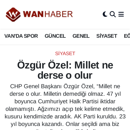
3.SAYFA
Van Nöbetçi Eczaneler
VAN'DA SPOR
GÜNCEL
GENEL
SİYASET
EĞ
ASAYİŞ
Van Hava Durumu
BİLİM VE TEKNOLOJİ
Van Namaz Vakitleri
SİYASET
Özgür Özel: Millet ne
Biyografi
Van Trafik Yoğunluk Haritası
derse o olur
Bölge Haberleri
Süper Lig Puan Durumu ve Fikstür
CHP Genel Başkanı Özgür Özel, “Millet ne
derse o olur. Milletin demediği olmaz. 47 yıl
ÇEVRE
Tüm Manşetler
boyunca Cumhuriyet Halk Partisi iktidar
olamamıştı. Ağzımızı açıp tek kelime etmedik,
Deprem
Son Dakika Haberleri
kusuru kendimizde aradık. AK Parti kuruldu. 23
yıl boyunca kazandı. Onlar seçildi ama biz
Dernekler, Odalar
Haber Arşivi