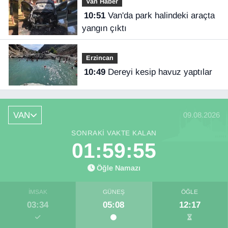
Van Haber
10:51
Van'da park halindeki araçta
yangın çıktı
Erzincan
10:49
Dereyi kesip havuz yaptılar
VAN
09.08.2026
SONRAKI VAKTE KALAN
01:59:54
Öğle Namazı
İMSAK
GÜNEŞ
ÖĞLE
03:34
05:08
12:17