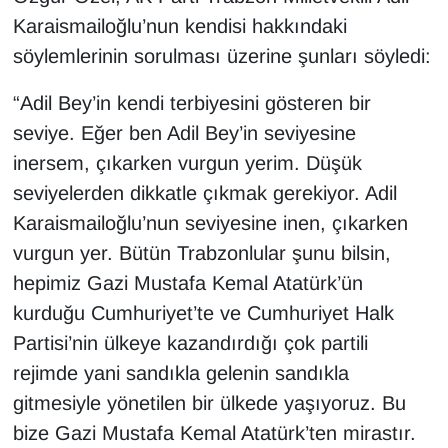
Sinema - TV
Karaismailoğlu’nun kendisi hakkındaki
söylemlerinin sorulması üzerine şunları söyledi:
SİYASET
“Adil Bey’in kendi terbiyesini gösteren bir
SPOR
seviye. Eğer ben Adil Bey’in seviyesine
inersem, çıkarken vurgun yerim. Düşük
TEBRİK
seviyelerden dikkatle çıkmak gerekiyor. Adil
Karaismailoğlu’nun seviyesine inen, çıkarken
TEKNOLOJİ
vurgun yer. Bütün Trabzonlular şunu bilsin,
Turizm
hepimiz Gazi Mustafa Kemal Atatürk’ün
kurduğu Cumhuriyet’te ve Cumhuriyet Halk
VAN'DA SPOR
Partisi’nin ülkeye kazandırdığı çok partili
rejimde yani sandıkla gelenin sandıkla
Vasıta
gitmesiyle yönetilen bir ülkede yaşıyoruz. Bu
YAŞAM
bize Gazi Mustafa Kemal Atatürk’ten mirastır.