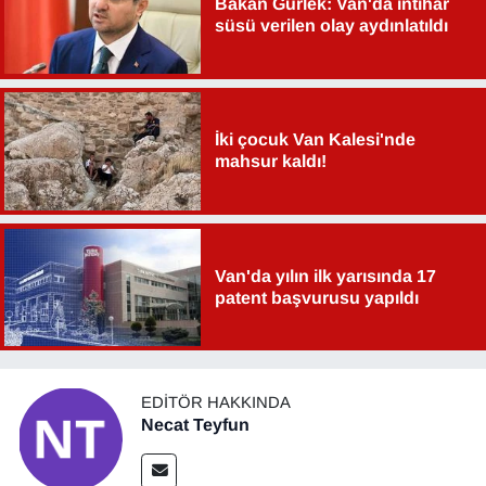
Bakan Gürlek: Van'da intihar
süsü verilen olay aydınlatıldı
İki çocuk Van Kalesi'nde
mahsur kaldı!
Van'da yılın ilk yarısında 17
patent başvurusu yapıldı
EDITÖR HAKKINDA
Necat Teyfun