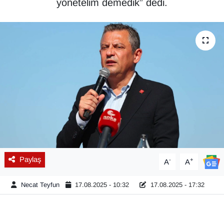
yönetelim demedik” dedi.
Diğer
DÜNYA
EĞİTİM
EKONOMİ
Eleman
Emlak
Paylaş
-
+
A
A
En çok konuşulanlar
Necat Teyfun
17.08.2025 - 10:32
17.08.2025 - 17:32
GENEL
Güncel