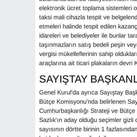
KURDÎ
elektronik ücret toplama sistemleri 
taksi mali cihazla tespit ve belgelen
MAGAZİN
etmeleri halinde tespit edilen kazançl
MEDYA
idareleri ve belediyeler ile bunlar tar
taşınmazların satış bedeli peşin vey
ONE EKONOMİ
vergisi mükelleflerinin sahip oldukla
araçlarına ait ticari plakaların devri
POLİTİKA
SAYIŞTAY BAŞKANL
Resmi İlanlar
Genel Kurul'da ayrıca Sayıştay Baş
RÖPORTAJ
Bütçe Komisyonu'nda belirlenen Say
Cumhurbaşkanlığı Strateji ve Bütçe
SAĞLIK
Sazlık'ın aday olduğu seçimler giz
Seri İlan
sayısının dörtte birinin 1 fazlasınd