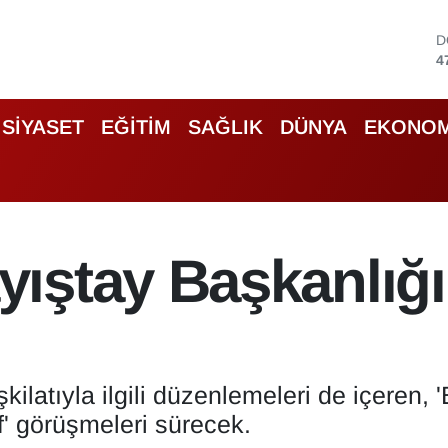
D
4
E
5
S
SİYASET
EĞİTİM
SAĞLIK
DÜNYA
EKONOM
6
G
6
B
1
B
ıştay Başkanlığı 
6
latıyla ilgili düzenlemeleri de içeren, 
' görüşmeleri sürecek.