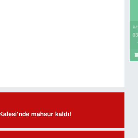
İM
03
Kalesi'nde mahsur kaldı!