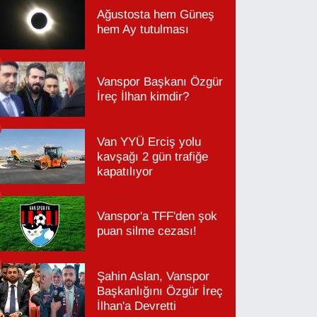
Ağustosta hem Güneş
hem Ay tutulması
Vanspor Başkanı Özgür
İreç İlhan kimdir?
Van YYÜ Erciş yolu
kavşağı 2 gün trafiğe
kapatılıyor
Vanspor'a TFF'den şok
puan silme cezası!
Şahin Aslan, Vanspor
Başkanlığını Özgür İreç
İlhan'a Devretti