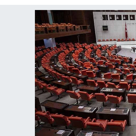
Diğer
DÜNYA
EĞİTİM
EKONOMİ
Eleman
Emlak
En çok konuşulanlar
GENEL
Güncel