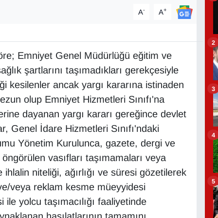
-
+
A
A
2
 göre; Emniyet Genel Müdürlüğü eğitim ve
ağlık şartlarını taşımadıkları gerekçesiyle
ği kesilenler ancak yargı kararına istinaden
3
zun olup Emniyet Hizmetleri Sınıfı'na
rine dayanan yargı kararı gereğince devlet
r, Genel İdare Hizmetleri Sınıfı'ndaki
4
umu Yönetim Kurulunca, gazete, dergi ve
a öngörülen vasıfları taşımamaları veya
hlalin niteliği, ağırlığı ve süresi gözetilerek
5
 ve/veya reklam kesme müeyyidesi
ile yolcu taşımacılığı faaliyetinde
aynaklanan hasılatlarının tamamını,