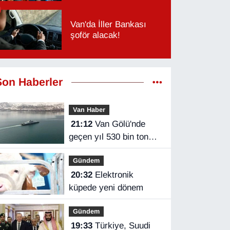
Van'da İller Bankası
şoför alacak!
Son Haberler
Van Haber
21:12
Van Gölü'nde
geçen yıl 530 bin ton
yük taşındı
Gündem
20:32
Elektronik
küpede yeni dönem
Gündem
19:33
Türkiye, Suudi