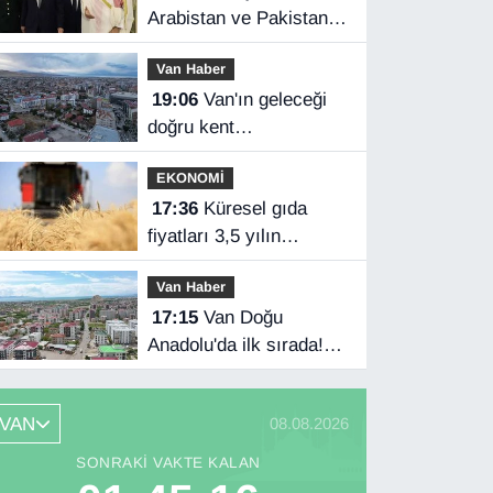
Arabistan ve Pakistan
üçlü savunma
Van Haber
anlaşması imzaladı
19:06
Van'ın geleceği
doğru kent
planlamasında
EKONOMİ
17:36
Küresel gıda
fiyatları 3,5 yılın
zirvesinde
Van Haber
17:15
Van Doğu
Anadolu'da ilk sırada!
Bakanlık verileri
paylaştı…
VAN
08.08.2026
SONRAKI VAKTE KALAN