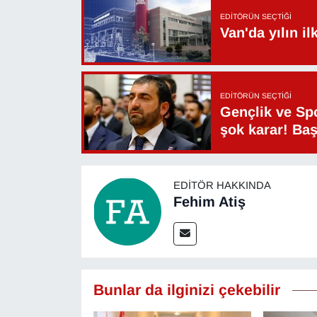
EDITÖRÜN SEÇTIĞI
Van'da yılın i
EDITÖRÜN SEÇTIĞI
Gençlik ve Sp
şok karar! Ba
EDITÖR HAKKINDA
Fehim Atiş
Bunlar da ilginizi çekebilir