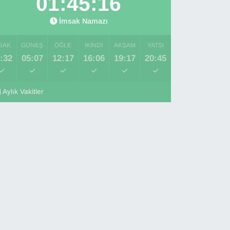
01:45:15
İmsak Namazı
SAK
GÜNEŞ
ÖĞLE
İKINDI
AKŞAM
YATSI
:32
05:07
12:17
16:06
19:17
20:45
Aylık Vakitler