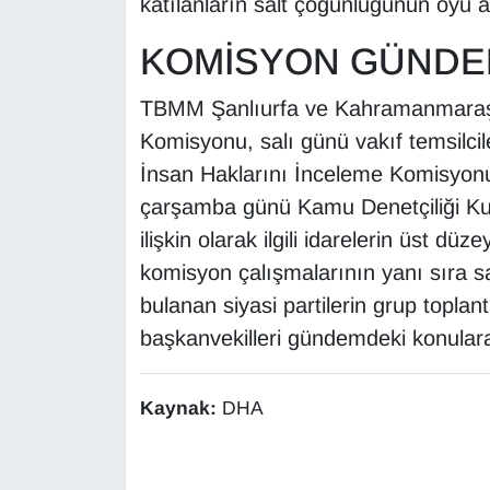
katılanların salt çoğunluğunun oyu 
Sinema - TV
KOMİSYON GÜNDE
SİYASET
TBMM Şanlıurfa ve Kahramanmaraş Ok
SPOR
Komisyonu, salı günü vakıf temsilcil
İnsan Haklarını İnceleme Komisyon
TEBRİK
çarşamba günü Kamu Denetçiliği Ku
ilişkin olarak ilgili idarelerin üst dü
TEKNOLOJİ
komisyon çalışmalarının yanı sıra s
Turizm
bulanan siyasi partilerin grup toplant
başkanvekilleri gündemdeki konulara 
VAN'DA SPOR
Kaynak:
DHA
Vasıta
YAŞAM