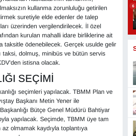
6
olmaksızın kullanma zorunluluğu getirilen
dirmek suretiyle elde edenler de talep
arı üzerinden vergilendirilecek. İl özel
afından kurulan mahalli idare birliklerine ait
a taksitle ödenebilecek. Gerçek usulde gelir
rı taksi, dolmuş, minibüs ve bütün servis
 KDV'den istisna olacak.
IĞI SEÇİMİ
kanlığı seçimleri yapılacak. TBMM Plan ve
ıştay Başkanı Metin Yener ile
 Başkanlığı Bütçe Genel Müdürü Bahtiyar
li oyla yapılacak. Seçimde, TBMM üye tam
an az olmamak kaydıyla toplantıya