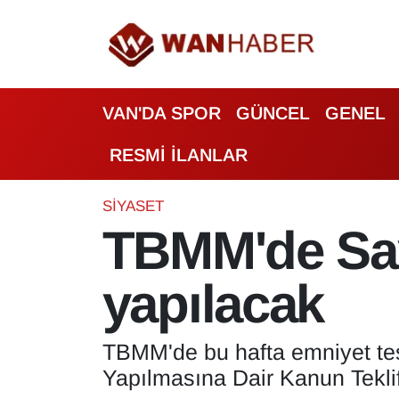
3.SAYFA
Van Nöbetçi Eczaneler
VAN'DA SPOR
GÜNCEL
GENEL
ASAYİŞ
Van Hava Durumu
RESMİ İLANLAR
BİLİM VE TEKNOLOJİ
Van Namaz Vakitleri
Biyografi
Van Trafik Yoğunluk Haritası
SİYASET
TBMM'de Say
Bölge Haberleri
Süper Lig Puan Durumu ve Fikstür
yapılacak
ÇEVRE
Tüm Manşetler
Deprem
Son Dakika Haberleri
TBMM'de bu hafta emniyet teşki
Yapılmasına Dair Kanun Teklif
Dernekler, Odalar
Haber Arşivi