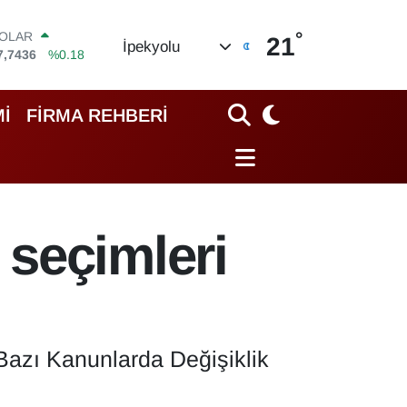
°
OLAR
21
İpekyolu
7,7436
%0.18
URO
5,2510
%0.32
TERLİN
İ
FİRMA REHBERİ
4,4811
%0.38
RAM ALTIN
648.99
%2.59
İST100
3.779
%-14
ITCOIN
seçimleri
4.960,21
%0.87
'Bazı Kanunlarda Değişiklik