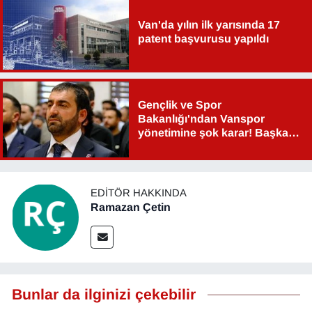
Van'da yılın ilk yarısında 17
patent başvurusu yapıldı
Gençlik ve Spor
Bakanlığı'ndan Vanspor
yönetimine şok karar! Başkan
Şahin Aslan görevden alındı!
EDITÖR HAKKINDA
Ramazan Çetin
Bunlar da ilginizi çekebilir