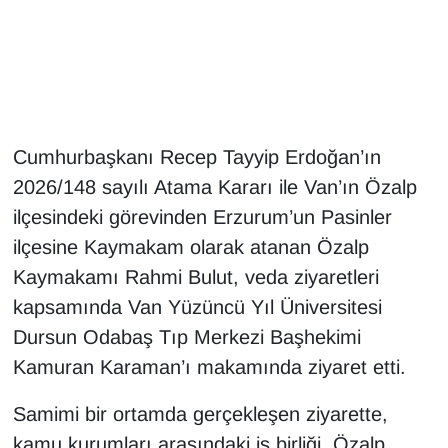
Gündem
Haber
HABERDE İNSAN
Cumhurbaşkanı Recep Tayyip Erdoğan’ın
2026/148 sayılı Atama Kararı ile Van’ın Özalp
İngilizce
ilçesindeki görevinden Erzurum’un Pasinler
ilçesine Kaymakam olarak atanan Özalp
Kadın
Kaymakamı Rahmi Bulut, veda ziyaretleri
Kamu Alımları
kapsamında Van Yüzüncü Yıl Üniversitesi
Dursun Odabaş Tıp Merkezi Başhekimi
Kim Kimdir?
Kamuran Karaman’ı makamında ziyaret etti.
Kültür & Sanat
Samimi bir ortamda gerçekleşen ziyarette,
kamu kurumları arasındaki iş birliği, Özalp