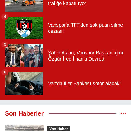
trafiğe kapatılıyor
4
Vanspor'a TFF'den şok puan silme
cezası!
5
Şahin Aslan, Vanspor Başkanlığını
Özgür İreç İlhan'a Devretti
6
Van'da İller Bankası şoför alacak!
Son Haberler
Van Haber