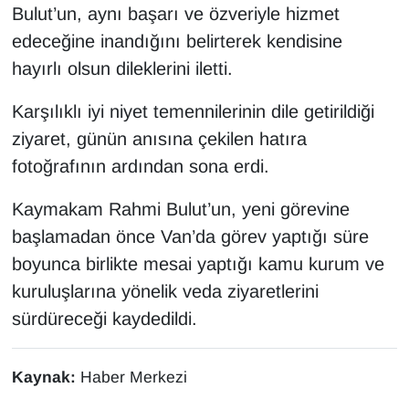
Bulut’un, aynı başarı ve özveriyle hizmet
Sinema - TV
edeceğine inandığını belirterek kendisine
SİYASET
hayırlı olsun dileklerini iletti.
SPOR
Karşılıklı iyi niyet temennilerinin dile getirildiği
ziyaret, günün anısına çekilen hatıra
TEBRİK
fotoğrafının ardından sona erdi.
TEKNOLOJİ
Kaymakam Rahmi Bulut’un, yeni görevine
başlamadan önce Van’da görev yaptığı süre
Turizm
boyunca birlikte mesai yaptığı kamu kurum ve
kuruluşlarına yönelik veda ziyaretlerini
VAN'DA SPOR
sürdüreceği kaydedildi.
Vasıta
Kaynak:
Haber Merkezi
YAŞAM