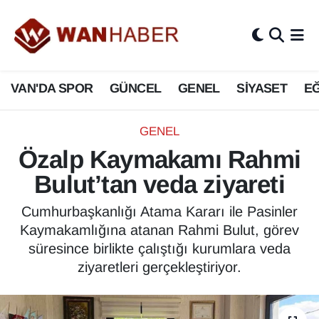
3.SAYFA
Van Nöbetçi Eczaneler
VAN'DA SPOR
GÜNCEL
GENEL
SİYASET
EĞ
ASAYİŞ
Van Hava Durumu
BİLİM VE TEKNOLOJİ
Van Namaz Vakitleri
GENEL
Özalp Kaymakamı Rahmi
Biyografi
Van Trafik Yoğunluk Haritası
Bulut’tan veda ziyareti
Bölge Haberleri
Süper Lig Puan Durumu ve Fikstür
Cumhurbaşkanlığı Atama Kararı ile Pasinler
Kaymakamlığına atanan Rahmi Bulut, görev
ÇEVRE
Tüm Manşetler
süresince birlikte çalıştığı kurumlara veda
ziyaretleri gerçekleştiriyor.
Deprem
Son Dakika Haberleri
Dernekler, Odalar
Haber Arşivi