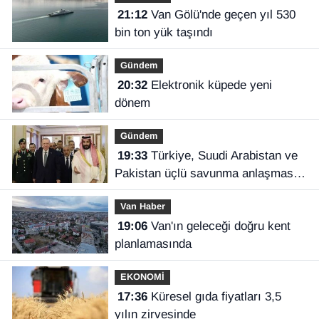
21:12
Van Gölü'nde geçen yıl 530
bin ton yük taşındı
Gündem
20:32
Elektronik küpede yeni
dönem
Gündem
19:33
Türkiye, Suudi Arabistan ve
Pakistan üçlü savunma anlaşması
imzaladı
Van Haber
19:06
Van'ın geleceği doğru kent
planlamasında
EKONOMİ
17:36
Küresel gıda fiyatları 3,5
yılın zirvesinde