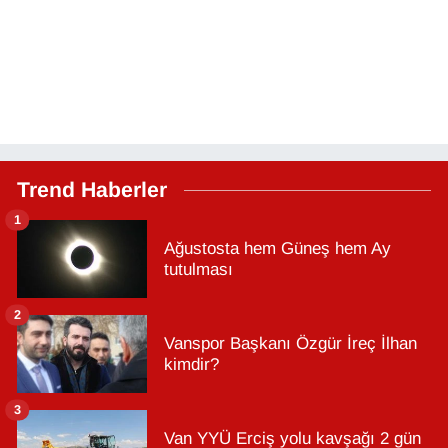
Trend Haberler
1
Ağustosta hem Güneş hem Ay
tutulması
2
Vanspor Başkanı Özgür İreç İlhan
kimdir?
3
Van YYÜ Erciş yolu kavşağı 2 gün