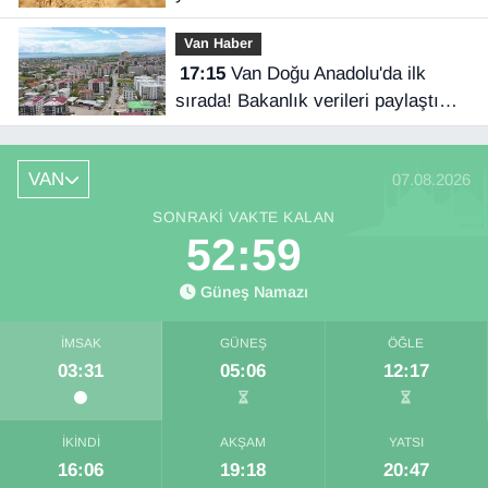
Van Haber
17:15
Van Doğu Anadolu'da ilk
sırada! Bakanlık verileri paylaştı…
VAN
07.08.2026
SONRAKI VAKTE KALAN
52:58
Güneş Namazı
İMSAK
GÜNEŞ
ÖĞLE
03:31
05:06
12:17
İKINDI
AKŞAM
YATSI
16:06
19:18
20:47