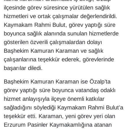
KURDÎ
ilçesinde görev süresince yürütülen sağlık
hizmetleri ve ortak çalışmalar değerlendirildi.
MAGAZİN
Kaymakam Rahmi Bulut, görev yaptığı süre
MEDYA
boyunca sağlık alanında sunulan hizmetlerde
gösterilen özverili çalışmalardan dolayı
ONE EKONOMİ
Başhekim Kamuran Karaman ve sağlık
çalışanlarına teşekkür ederek, görevlerinde
POLİTİKA
başarılar diledi.
Resmi İlanlar
Başhekim Kamuran Karaman ise Özalp’ta
görev yaptığı süre boyunca vatandaş odaklı
RÖPORTAJ
hizmet anlayışıyla ilçeye önemli katkılar
SAĞLIK
sağladığını söylediği Kaymakam Rahmi Bulut’a
teşekkür etti. Karaman, yeni görev yeri olan
Seri İlan
Erzurum Pasinler Kaymakamlığına atanan