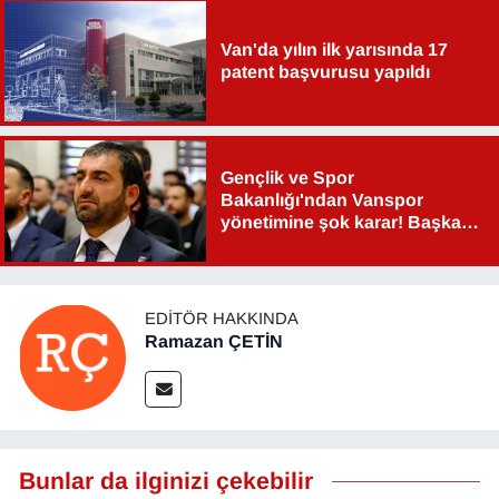
Van'da yılın ilk yarısında 17
patent başvurusu yapıldı
Gençlik ve Spor
Bakanlığı'ndan Vanspor
yönetimine şok karar! Başkan
Şahin Aslan görevden alındı!
EDITÖR HAKKINDA
Ramazan ÇETİN
Bunlar da ilginizi çekebilir