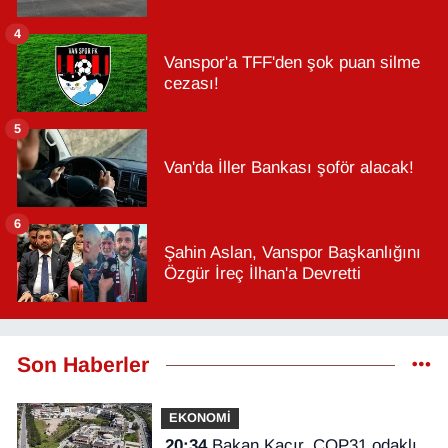
4
Vanspor'a TFF'den şok puan silme
cezası!
5
Van'da İller Bankası şoför alacak!
6
Şahin Aslan, Vanspor Başkanlığını
Özgür İreç İlhan'a Devretti
Son Haberler
EKONOMİ
20:34
Bakan Kacır, COP31 odaklı