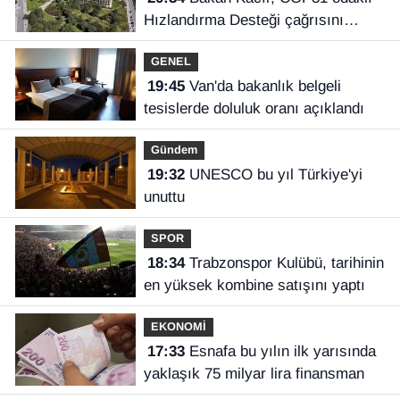
Hızlandırma Desteği çağrısını
açıkladı
GENEL
19:45
Van'da bakanlık belgeli
tesislerde doluluk oranı açıklandı
Gündem
19:32
UNESCO bu yıl Türkiye'yi
unuttu
SPOR
18:34
Trabzonspor Kulübü, tarihinin
en yüksek kombine satışını yaptı
EKONOMİ
17:33
Esnafa bu yılın ilk yarısında
yaklaşık 75 milyar lira finansman