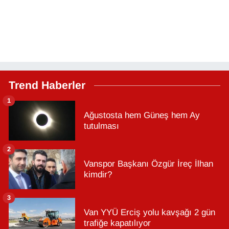
Trend Haberler
1
Ağustosta hem Güneş hem Ay
tutulması
2
Vanspor Başkanı Özgür İreç İlhan
kimdir?
3
Van YYÜ Erciş yolu kavşağı 2 gün
trafiğe kapatılıyor