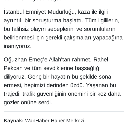
Sinema - TV
İstanbul Emniyet Müdürlüğü, kaza ile ilgili
SİYASET
ayrıntılı bir soruşturma başlattı. Tüm ilgililerin,
bu talihsiz olayın sebeplerini ve sorumluların
SPOR
belirlenmesi için gerekli çalışmaları yapacağına
inanıyoruz.
TEBRİK
Oğuzhan Emeç'e Allah'tan rahmet, Rahel
TEKNOLOJİ
Pekcan ve tüm sevdiklerine başsağlığı
diliyoruz. Genç bir hayatın bu şekilde sona
Turizm
ermesi, hepimizi derinden üzdü. Yaşanan bu
VAN'DA SPOR
trajedi, trafik güvenliğinin önemini bir kez daha
gözler önüne serdi.
Vasıta
Kaynak:
WanHaber Haber Merkezi
YAŞAM