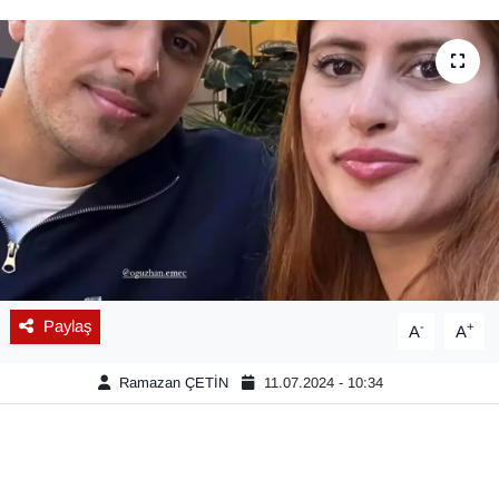
Diğer
DÜNYA
EĞİTİM
EKONOMİ
Eleman
Emlak
Paylaş
-
+
A
A
En çok konuşulanlar
Ramazan ÇETİN
11.07.2024 - 10:34
GENEL
Güncel