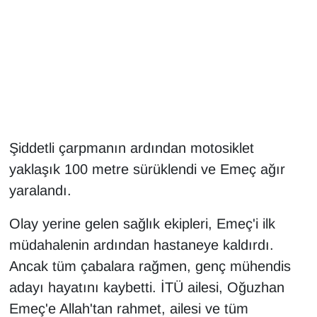
Gündem
Haber
HABERDE İNSAN
İngilizce
Şiddetli çarpmanın ardından motosiklet
yaklaşık 100 metre sürüklendi ve Emeç ağır
Kadın
yaralandı.
Kamu Alımları
Olay yerine gelen sağlık ekipleri, Emeç'i ilk
müdahalenin ardından hastaneye kaldırdı.
Kim Kimdir?
Ancak tüm çabalara rağmen, genç mühendis
Kültür & Sanat
adayı hayatını kaybetti. İTÜ ailesi, Oğuzhan
Emeç'e Allah'tan rahmet, ailesi ve tüm