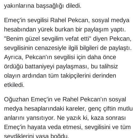
KURDÎ
yakınlarına başsağlığı diledi.
MAGAZİN
Emeç'in sevgilisi Rahel Pekcan, sosyal medya
hesabından yürek burkan bir paylaşım yaptı.
MEDYA
"Benim güzel sevgilim vefat etti" diyen Pekcan,
sevgilisinin cenazesiyle ilgili bilgileri de paylaştı.
ONE EKONOMİ
Ayrıca, Pekcan'ın sevgilisi için daha önce
POLİTİKA
ördüğü battaniyeyi paylaşması, bu talihsiz
olayın ardından tüm takipçilerini derinden
Resmi İlanlar
etkiledi.
RÖPORTAJ
Oğuzhan Emeç'in ve Rahel Pekcan'ın sosyal
medya hesaplarındaki kareler, genç çiftin mutlu
SAĞLIK
anlarını yansıtıyor. Ne yazık ki, kaza sonrası
Emeç'in hayata veda etmesi, sevgilisini ve tüm
Seri İlan
sevdiklerini yasa boğdu.