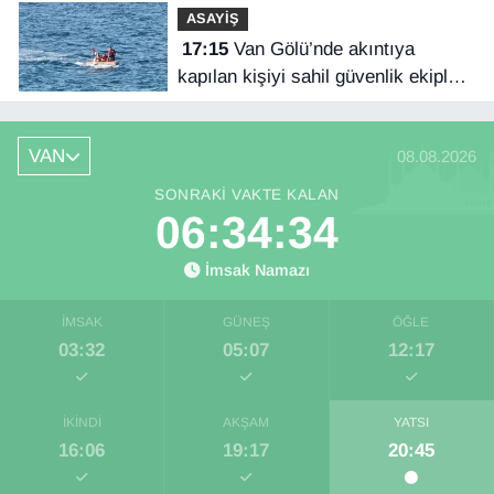
ASAYİŞ
17:15
Van Gölü’nde akıntıya
kapılan kişiyi sahil güvenlik ekipleri
kurtardı
VAN
08.08.2026
SONRAKI VAKTE KALAN
06:34:34
İmsak Namazı
İMSAK
GÜNEŞ
ÖĞLE
03:32
05:07
12:17
İKINDI
AKŞAM
YATSI
16:06
19:17
20:45