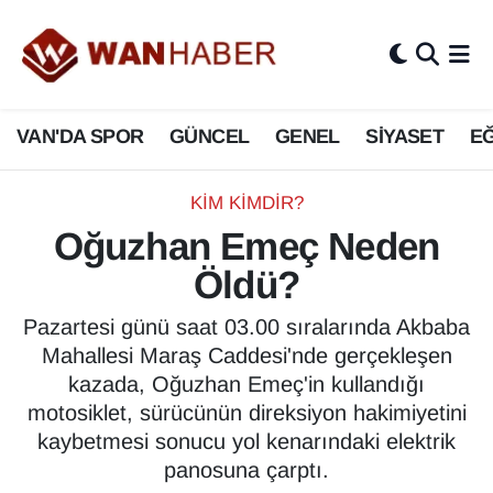
3.SAYFA
Van Nöbetçi Eczaneler
VAN'DA SPOR
GÜNCEL
GENEL
SİYASET
EĞ
ASAYİŞ
Van Hava Durumu
BİLİM VE TEKNOLOJİ
Van Namaz Vakitleri
KIM KIMDIR?
Oğuzhan Emeç Neden
Biyografi
Van Trafik Yoğunluk Haritası
Öldü?
Bölge Haberleri
Süper Lig Puan Durumu ve Fikstür
Pazartesi günü saat 03.00 sıralarında Akbaba
Mahallesi Maraş Caddesi'nde gerçekleşen
ÇEVRE
Tüm Manşetler
kazada, Oğuzhan Emeç'in kullandığı
motosiklet, sürücünün direksiyon hakimiyetini
Deprem
Son Dakika Haberleri
kaybetmesi sonucu yol kenarındaki elektrik
panosuna çarptı.
Dernekler, Odalar
Haber Arşivi