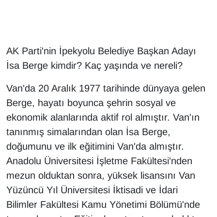
Gündem
Haber
AK Parti'nin İpekyolu Belediye Başkan Adayı
İsa Berge kimdir? Kaç yaşında ve nereli?
HABERDE İNSAN
Van'da 20 Aralık 1977 tarihinde dünyaya gelen
İngilizce
Berge, hayatı boyunca şehrin sosyal ve
ekonomik alanlarında aktif rol almıştır. Van'ın
Kadın
tanınmış simalarından olan İsa Berge,
doğumunu ve ilk eğitimini Van'da almıştır.
Kamu Alımları
Anadolu Üniversitesi İşletme Fakültesi'nden
Kim Kimdir?
mezun olduktan sonra, yüksek lisansını Van
Yüzüncü Yıl Üniversitesi İktisadi ve İdari
Kültür & Sanat
Bilimler Fakültesi Kamu Yönetimi Bölümü'nde