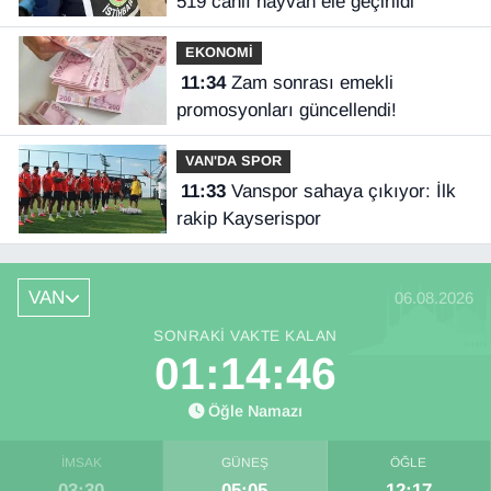
519 canlı hayvan ele geçirildi
EKONOMİ
11:34
Zam sonrası emekli
promosyonları güncellendi!
VAN'DA SPOR
11:33
Vanspor sahaya çıkıyor: İlk
rakip Kayserispor
VAN
06.08.2026
SONRAKI VAKTE KALAN
01:14:46
Öğle Namazı
İMSAK
GÜNEŞ
ÖĞLE
03:30
05:05
12:17