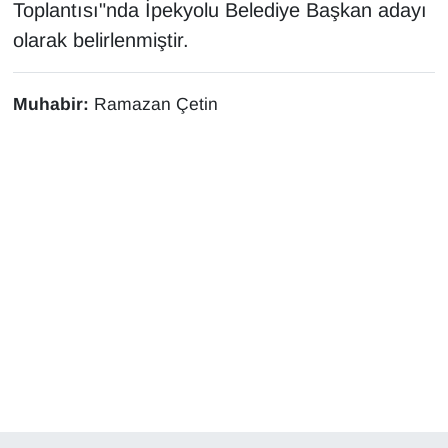
Toplantısı"nda İpekyolu Belediye Başkan adayı
Sinema - TV
olarak belirlenmiştir.
SİYASET
Muhabir:
Ramazan Çetin
SPOR
TEBRİK
TEKNOLOJİ
Turizm
VAN'DA SPOR
Vasıta
YAŞAM