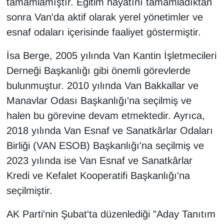
tamamlamıştır. Eğitim hayatını tamamladıktan
KURDÎ
sonra Van'da aktif olarak yerel yönetimler ve
MAGAZİN
esnaf odaları içerisinde faaliyet göstermiştir.
MEDYA
İsa Berge, 2005 yılında Van Kantin İşletmecileri
Derneği Başkanlığı gibi önemli görevlerde
ONE EKONOMİ
bulunmuştur. 2010 yılında Van Bakkallar ve
Manavlar Odası Başkanlığı'na seçilmiş ve
POLİTİKA
halen bu görevine devam etmektedir. Ayrıca,
2018 yılında Van Esnaf ve Sanatkârlar Odaları
Resmi İlanlar
Birliği (VAN ESOB) Başkanlığı'na seçilmiş ve
RÖPORTAJ
2023 yılında ise Van Esnaf ve Sanatkârlar
Kredi ve Kefalet Kooperatifi Başkanlığı'na
SAĞLIK
seçilmiştir.
Seri İlan
AK Parti'nin Şubat'ta düzenlediği "Aday Tanıtım