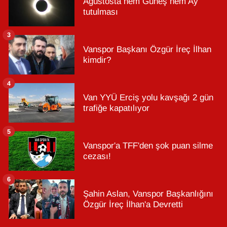
Ağustosta hem Güneş hem Ay
tutulması
3
Vanspor Başkanı Özgür İreç İlhan
kimdir?
4
Van YYÜ Erciş yolu kavşağı 2 gün
trafiğe kapatılıyor
5
Vanspor'a TFF'den şok puan silme
cezası!
6
Şahin Aslan, Vanspor Başkanlığını
Özgür İreç İlhan'a Devretti