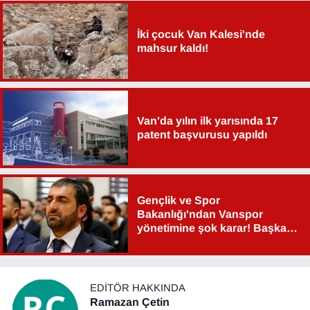
YEREL
İki çocuk Van Kalesi'nde
mahsur kaldı!
Van'da yılın ilk yarısında 17
patent başvurusu yapıldı
Gençlik ve Spor
Bakanlığı'ndan Vanspor
yönetimine şok karar! Başkan
Şahin Aslan görevden alındı!
EDITÖR HAKKINDA
Ramazan Çetin