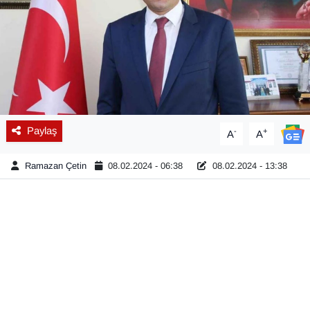
Diğer
DÜNYA
EĞİTİM
EKONOMİ
Paylaş
-
+
A
A
Eleman
Ramazan Çetin
08.02.2024 - 06:38
08.02.2024 - 13:38
Emlak
En çok konuşulanlar
GENEL
Güncel