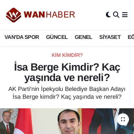
3.SAYFA
Van Nöbetçi Eczaneler
VAN'DA SPOR
GÜNCEL
GENEL
SİYASET
EĞ
ASAYİŞ
Van Hava Durumu
BİLİM VE TEKNOLOJİ
Van Namaz Vakitleri
KIM KIMDIR?
İsa Berge Kimdir? Kaç
Biyografi
Van Trafik Yoğunluk Haritası
yaşında ve nereli?
Bölge Haberleri
Süper Lig Puan Durumu ve Fikstür
AK Parti'nin İpekyolu Belediye Başkan Adayı
İsa Berge kimdir? Kaç yaşında ve nereli?
ÇEVRE
Tüm Manşetler
Deprem
Son Dakika Haberleri
Dernekler, Odalar
Haber Arşivi