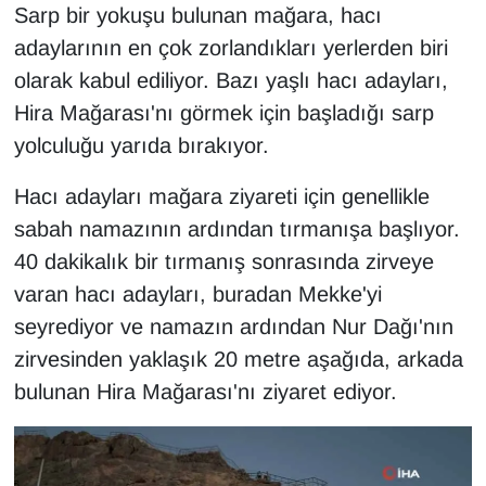
KURDÎ
Sarp bir yokuşu bulunan mağara, hacı
adaylarının en çok zorlandıkları yerlerden biri
MAGAZİN
olarak kabul ediliyor. Bazı yaşlı hacı adayları,
Hira Mağarası'nı görmek için başladığı sarp
MEDYA
yolculuğu yarıda bırakıyor.
ONE EKONOMİ
Hacı adayları mağara ziyareti için genellikle
sabah namazının ardından tırmanışa başlıyor.
POLİTİKA
40 dakikalık bir tırmanış sonrasında zirveye
Resmi İlanlar
varan hacı adayları, buradan Mekke'yi
seyrediyor ve namazın ardından Nur Dağı'nın
RÖPORTAJ
zirvesinden yaklaşık 20 metre aşağıda, arkada
bulunan Hira Mağarası'nı ziyaret ediyor.
SAĞLIK
Seri İlan