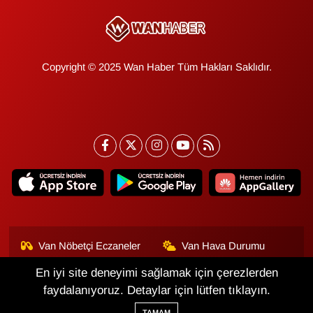
Copyright © 2025 Wan Haber Tüm Hakları Saklıdır.
Van Nöbetçi Eczaneler
Van Hava Durumu
En iyi site deneyimi sağlamak için çerezlerden
Van Namaz Vakitleri
Van Trafik Yoğunluk
Haritası
faydalanıyoruz. Detaylar için lütfen tıklayın.
TAMAM