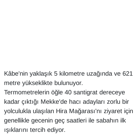
Gündem
Haber
HABERDE İNSAN
İngilizce
Kâbe'nin yaklaşık 5 kilometre uzağında ve 621
Kadın
metre yükseklikte bulunuyor.
Termometrelerin öğle 40 santigrat dereceye
Kamu Alımları
kadar çıktığı Mekke'de hacı adayları zorlu bir
Kim Kimdir?
yolculukla ulaşılan Hira Mağarası'nı ziyaret için
genellikle gecenin geç saatleri ile sabahın ilk
Kültür & Sanat
ışıklarını tercih ediyor.