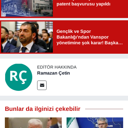
patent başvurusu yapıldı
Gençlik ve Spor
Bakanlığı'ndan Vanspor
yönetimine şok karar! Başkan
Şahin Aslan görevden alındı!
EDITÖR HAKKINDA
Ramazan Çetin
Bunlar da ilginizi çekebilir