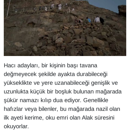
Sinema - TV
SİYASET
SPOR
TEBRİK
TEKNOLOJİ
Hacı adayları, bir kişinin başı tavana
değmeyecek şekilde ayakta durabileceği
Turizm
yükseklikte ve yere uzanabileceği genişlik ve
uzunlukta küçük bir boşluk bulunan mağarada
VAN'DA SPOR
şükür namazı kılıp dua ediyor. Genellikle
hafızlar veya bilenler, bu mağarada nazil olan
Vasıta
ilk ayeti kerime, oku emri olan Alak süresini
YAŞAM
okuyorlar.