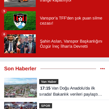
trafiğe kapatılıyor
5
Vanspor'a TFF'den şok puan silme
cezası!
6
Şahin Aslan, Vanspor Başkanlığını
Özgür İreç İlhan'a Devretti
Son Haberler
Van Haber
17:15
Van Doğu Anadolu'da ilk
sırada! Bakanlık verileri paylaştı…
SPOR