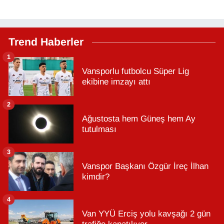
Trend Haberler
1
Vansporlu futbolcu Süper Lig
ekibine imzayı attı
2
Ağustosta hem Güneş hem Ay
tutulması
3
Vanspor Başkanı Özgür İreç İlhan
kimdir?
4
Van YYÜ Erciş yolu kavşağı 2 gün