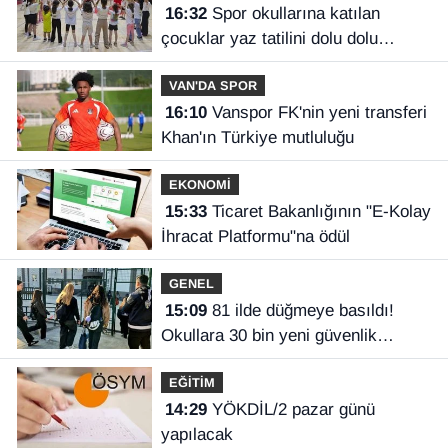
16:32
Spor okullarına katılan
çocuklar yaz tatilini dolu dolu
geçiriyor
VAN'DA SPOR
16:10
Vanspor FK'nin yeni transferi
Khan'ın Türkiye mutluluğu
EKONOMİ
15:33
Ticaret Bakanlığının "E-Kolay
İhracat Platformu"na ödül
GENEL
15:09
81 ilde düğmeye basıldı!
Okullara 30 bin yeni güvenlik
görevlisi
EĞİTİM
14:29
YÖKDİL/2 pazar günü
yapılacak