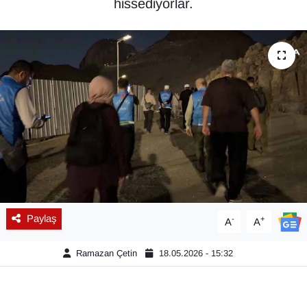
hissediyorlar.
Diğer
DÜNYA
EĞİTİM
EKONOMİ
Eleman
Emlak
Paylaş
-
+
A
A
En çok konuşulanlar
Ramazan Çetin
18.05.2026 - 15:32
GENEL
Güncel