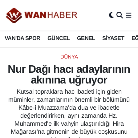
3.SAYFA
Van Nöbetçi Eczaneler
VAN'DA SPOR
GÜNCEL
GENEL
SİYASET
EĞ
ASAYİŞ
Van Hava Durumu
BİLİM VE TEKNOLOJİ
Van Namaz Vakitleri
DÜNYA
Nur Dağı hacı adaylarının
Biyografi
Van Trafik Yoğunluk Haritası
akınına uğruyor
Bölge Haberleri
Süper Lig Puan Durumu ve Fikstür
Kutsal topraklara hac ibadeti için giden
müminler, zamanlarının önemli bir bölümünü
ÇEVRE
Tüm Manşetler
Kâbe-i Muazzama'da dua ve ibadetle
değerlendirirken, aynı zamanda Hz.
Deprem
Son Dakika Haberleri
Muhammed'e ilk vahyin ulaştırıldığı Hira
Mağarası'na gitmenin de büyük coşkusunu
Dernekler, Odalar
Haber Arşivi