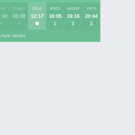
SAK
GÜNEŞ
ÖĞLE
İKINDI
AKŞAM
YATSI
:34
05:08
12:17
16:05
19:16
20:44
Aylık Vakitler