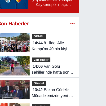
– Kayserispor maçı
hangi kanalda, saat
kaçta?
Son Haberler
GENEL
14:44
81 ilde 'Aile
Kampı'na 40 bin kişi
katıldı
Van Haber
14:06
Van Gölü
sahillerinde hafta sonu
yoğunluğu
Güncel
13:42
Bakan Gürlek:
Mücadelemizde yeni bir
boyuta geçeceğiz