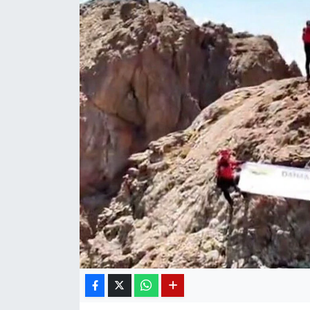
Diğer
DÜNYA
EĞİTİM
EKONOMİ
Eleman
Emlak
En çok konuşulanlar
GENEL
Güncel