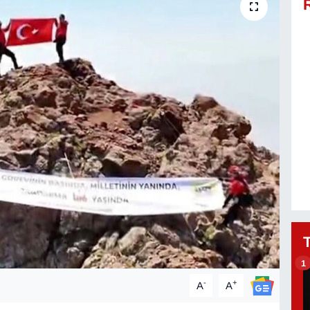
1
-
+
A
A