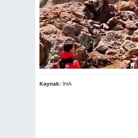
KURDÎ
MAGAZİN
MEDYA
ONE EKONOMİ
POLİTİKA
Resmi İlanlar
Kaynak:
İHA
RÖPORTAJ
SAĞLIK
Seri İlan