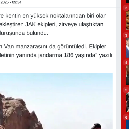
2025 - 09:34
2
ve kentin en yüksek noktalarından biri olan
kleştiren JAK ekipleri, zirveye ulaştıktan
duruşunda bulundu.
3
en Van manzarasını da görüntüledi. Ekipler
letinin yanında jandarma 186 yaşında" yazılı
4
5
6