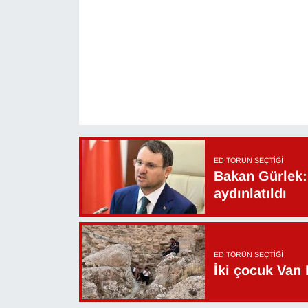
Sinema - TV
SİYASET
SPOR
TEBRİK
TEKNOLOJİ
EDITÖRÜN SEÇTIĞI
Bakan Gürlek: 
Turizm
aydınlatıldı
VAN'DA SPOR
EDITÖRÜN SEÇTIĞI
Vasıta
İki çocuk Van 
YAŞAM