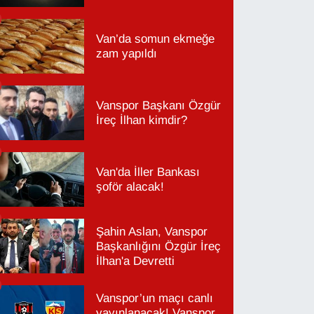
Van’da somun ekmeğe
zam yapıldı
Vanspor Başkanı Özgür
İreç İlhan kimdir?
Van'da İller Bankası
şoför alacak!
Şahin Aslan, Vanspor
Başkanlığını Özgür İreç
İlhan'a Devretti
Vanspor’un maçı canlı
yayınlanacak! Vanspor