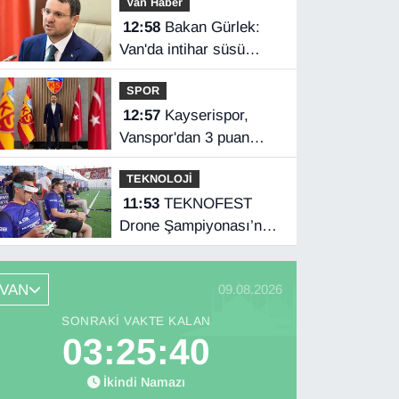
Van Haber
12:58
Bakan Gürlek:
Van'da intihar süsü
verilen olay aydınlatıldı
SPOR
12:57
Kayserispor,
Vanspor'dan 3 puan
istiyor
TEKNOLOJİ
11:53
TEKNOFEST
Drone Şampiyonası’nda
ilk etap Şırnak’ta
başladı
VAN
09.08.2026
SONRAKI VAKTE KALAN
03:25:39
İkindi Namazı