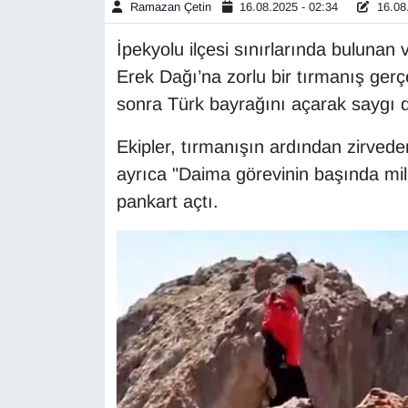
Ramazan Çetin
16.08.2025 - 02:34
16.08.
Gündem
İpekyolu ilçesi sınırlarında bulunan 
Erek Dağı’na zorlu bir tırmanış gerçe
Haber
sonra Türk bayrağını açarak saygı 
HABERDE İNSAN
Ekipler, tırmanışın ardından zirved
ayrıca "Daima görevinin başında mil
İngilizce
pankart açtı.
Kadın
Kamu Alımları
Kim Kimdir?
Kültür & Sanat