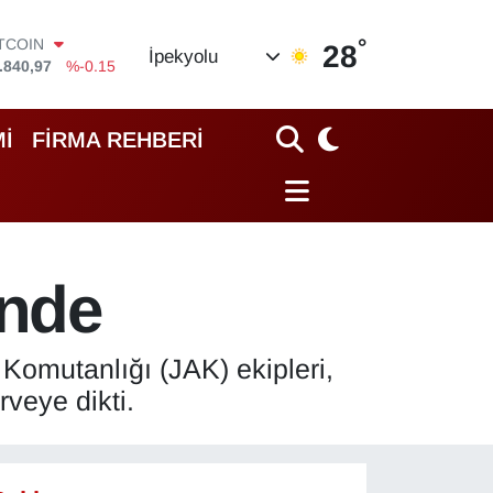
ITCOIN
.840,97
%-0.15
°
OLAR
28
İpekyolu
,7436
%0.18
URO
,2510
%0.32
TERLİN
İ
FİRMA REHBERİ
,4811
%0.38
RAM ALTIN
60.55
%0
İST100
.779
%-14
inde
omutanlığı (JAK) ekipleri,
veye dikti.