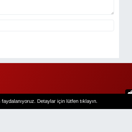
faydalanıyoruz. Detaylar için lütfen tıklayın.
an Hava Durumu
Van Namaz Vakitleri
m Manşetler
Son Dakika Haberleri