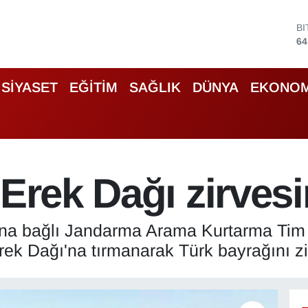
B
64
D
47
E
55
S
SİYASET
EĞİTİM
SAĞLIK
DÜNYA
EKONOM
64
G
66
B
13
 Erek Dağı zirves
na bağlı Jandarma Arama Kurtarma Tim K
ek Dağı'na tırmanarak Türk bayrağını zir