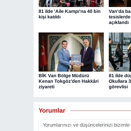
81 ilde 'Aile Kampı'na 40 bin
Van'da bak
kişi katıldı
tesislerde
açıklandı
BİK Van Bölge Müdürü
81 ilde d
Kenan Tokgöz’den Hakkâri
Okullara 3
ziyareti
görevlisi
Yorumlar