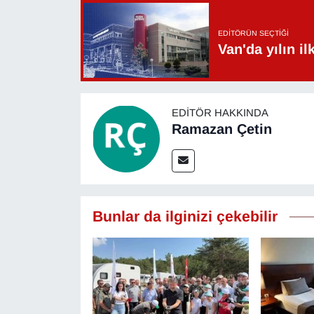
YEREL
EDITÖRÜN SEÇTIĞI
Van'da yılın i
EDITÖR HAKKINDA
Ramazan Çetin
Bunlar da ilginizi çekebilir