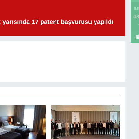
İM
03
lk yarısında 17 patent başvurusu yapıldı