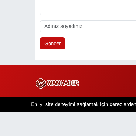
Gönder
Copyright © 2025 Wan Haber Tüm Hakları Saklıdır.
En iyi site deneyimi sağlamak için çerezlerden 
Van Nöbetçi Eczaneler
V
Puan Durumu ve Fikstür
Tü