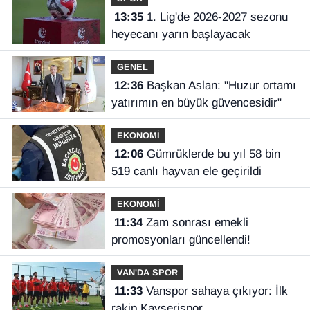
13:35
1. Lig'de 2026-2027 sezonu
heyecanı yarın başlayacak
GENEL
12:36
Başkan Aslan: "Huzur ortamı
yatırımın en büyük güvencesidir"
EKONOMİ
12:06
Gümrüklerde bu yıl 58 bin
519 canlı hayvan ele geçirildi
EKONOMİ
11:34
Zam sonrası emekli
promosyonları güncellendi!
VAN'DA SPOR
11:33
Vanspor sahaya çıkıyor: İlk
rakip Kayserispor