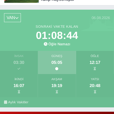
VAN
06.08.2026
SONRAKI VAKTE KALAN
01:08:42
Öğle Namazı
İMSAK
GÜNEŞ
ÖĞLE
03:30
05:05
12:17
İKINDI
AKŞAM
YATSI
16:07
19:19
20:48
Aylık Vakitler