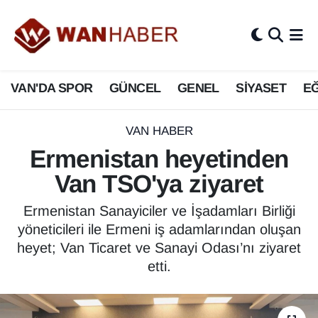
3.SAYFA
Van Nöbetçi Eczaneler
VAN'DA SPOR
GÜNCEL
GENEL
SİYASET
EĞ
ASAYİŞ
Van Hava Durumu
BİLİM VE TEKNOLOJİ
Van Namaz Vakitleri
VAN HABER
Ermenistan heyetinden
Biyografi
Van Trafik Yoğunluk Haritası
Van TSO'ya ziyaret
Bölge Haberleri
Süper Lig Puan Durumu ve Fikstür
Ermenistan Sanayiciler ve İşadamları Birliği
yöneticileri ile Ermeni iş adamlarından oluşan
ÇEVRE
Tüm Manşetler
heyet; Van Ticaret ve Sanayi Odası’nı ziyaret
etti.
Deprem
Son Dakika Haberleri
Dernekler, Odalar
Haber Arşivi