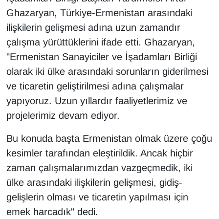
Sinema - TV
Ghazaryan, Türkiye-Ermenistan arasındaki
ilişkilerin gelişmesi adına uzun zamandır
SİYASET
çalışma yürüttüklerini ifade etti. Ghazaryan,
"Ermenistan Sanayiciler ve İşadamları Birliği
SPOR
olarak iki ülke arasındaki sorunların giderilmesi
TEBRİK
ve ticaretin geliştirilmesi adına çalışmalar
yapıyoruz. Uzun yıllardır faaliyetlerimiz ve
TEKNOLOJİ
projelerimiz devam ediyor.
Turizm
Bu konuda başta Ermenistan olmak üzere çoğu
kesimler tarafından eleştirildik. Ancak hiçbir
VAN'DA SPOR
zaman çalışmalarımızdan vazgeçmedik, iki
ülke arasındaki ilişkilerin gelişmesi, gidiş-
Vasıta
gelişlerin olması ve ticaretin yapılması için
YAŞAM
emek harcadık" dedi.