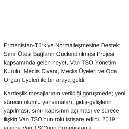
Gündem
Haber
HABERDE İNSAN
Ermenistan-Türkiye Normalleşmesine Destek:
Sınır Ötesi Bağların Güçlendirilmesi Projesi
İngilizce
kapsamında gelen heyet, Van TSO Yönetim
Kurulu, Meclis Divanı, Meclis Üyeleri ve Oda
Kadın
Organ Üyeleri ile bir araya geldi.
Kamu Alımları
Kardeşlik mesajlarının verildiği görüşmede; yeni
Kim Kimdir?
sürecin olumlu yansımaları, gidiş-gelişlerin
yapılması, sınır kapısının açılması ve sürece
Kültür & Sanat
ilişkin Van TSO’nun rolü istişare edildi. 2019
yılında Van TSO’nun Ermenistan’a