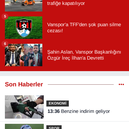
trafiğe kapatılıyor
5
Vanspor'a TFF'den şok puan silme
cezası!
6
Şahin Aslan, Vanspor Başkanlığını
Özgür İreç İlhan'a Devretti
Son Haberler
EKONOMİ
13:36
Benzine indirim geliyor
SPOR