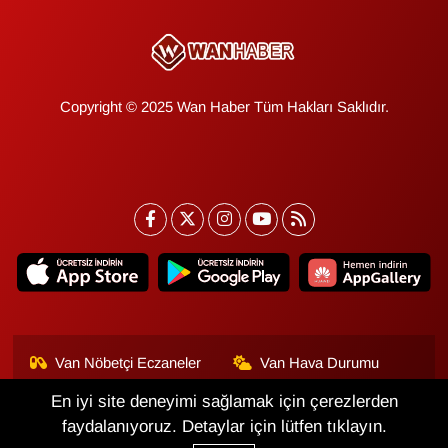
Copyright © 2025 Wan Haber Tüm Hakları Saklıdır.
Van Nöbetçi Eczaneler
Van Hava Durumu
En iyi site deneyimi sağlamak için çerezlerden
Van Namaz Vakitleri
Van Trafik Yoğunluk
Haritası
faydalanıyoruz. Detaylar için lütfen tıklayın.