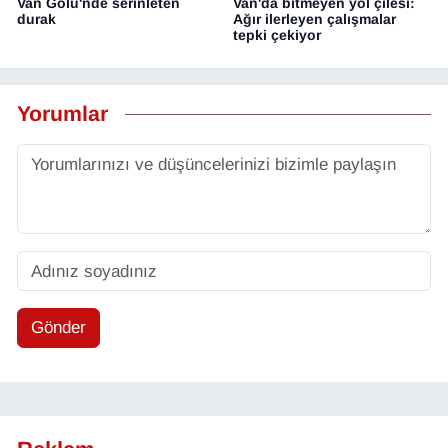
Van Gölü'nde serinleten
Van'da bitmeyen yol çilesi:
durak
Ağır ilerleyen çalışmalar
tepki çekiyor
Yorumlar
Gönder