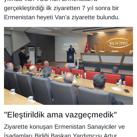
KURDÎ
gerçekleştirdiği ilk ziyaretten 7 yıl sonra bir
Ermenistan heyeti Van’a ziyarette bulundu.
MAGAZİN
MEDYA
ONE EKONOMİ
POLİTİKA
Resmi İlanlar
RÖPORTAJ
SAĞLIK
"Eleştirildik ama vazgeçmedik"
Ziyarette konuşan Ermenistan Sanayiciler ve
Seri İlan
İşadamları Birliği Başkan Yardımcısı Artur