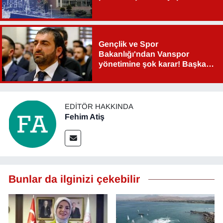
Gençlik ve Spor
Bakanlığı'ndan Vanspor
yönetimine şok karar! Başkan
Şahin Aslan görevden alındı!
EDITÖR HAKKINDA
Fehim Atiş
Bunlar da ilginizi çekebilir