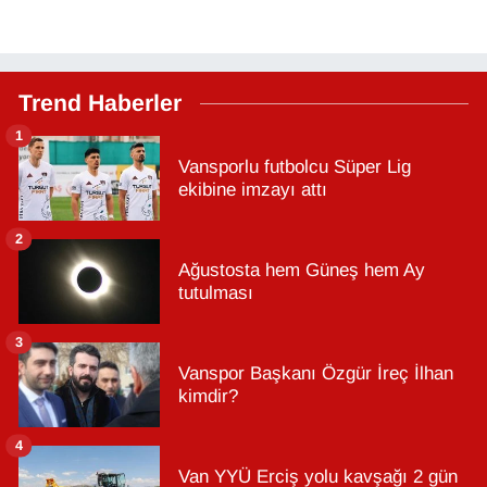
Trend Haberler
1
Vansporlu futbolcu Süper Lig
ekibine imzayı attı
2
Ağustosta hem Güneş hem Ay
tutulması
3
Vanspor Başkanı Özgür İreç İlhan
kimdir?
4
Van YYÜ Erciş yolu kavşağı 2 gün