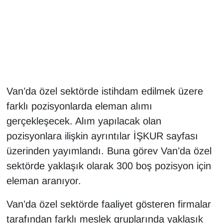
Gündem
Haber
HABERDE İNSAN
Van’da özel sektörde istihdam edilmek üzere
İngilizce
farklı pozisyonlarda eleman alımı
gerçekleşecek. Alım yapılacak olan
Kadın
pozisyonlara ilişkin ayrıntılar İŞKUR sayfası
Kamu Alımları
üzerinden yayımlandı. Buna görev Van’da özel
sektörde yaklaşık olarak 300 boş pozisyon için
Kim Kimdir?
eleman aranıyor.
Kültür & Sanat
Van’da özel sektörde faaliyet gösteren firmalar
tarafından farklı meslek gruplarında yaklaşık