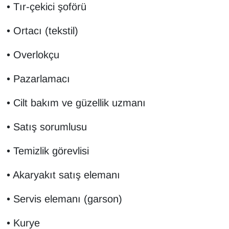
• Tır-çekici şoförü
Sinema - TV
• Ortacı (tekstil)
SİYASET
• Overlokçu
SPOR
• Pazarlamacı
TEBRİK
• Cilt bakım ve güzellik uzmanı
TEKNOLOJİ
• Satış sorumlusu
Turizm
• Temizlik görevlisi
VAN'DA SPOR
• Akaryakıt satış elemanı
Vasıta
• Servis elemanı (garson)
YAŞAM
• Kurye