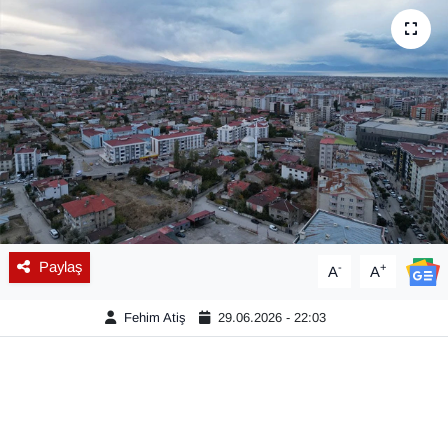
Diğer
DÜNYA
EĞİTİM
EKONOMİ
Eleman
Paylaş
-
+
A
A
Emlak
Fehim Atiş
29.06.2026 - 22:03
En çok konuşulanlar
GENEL
Güncel