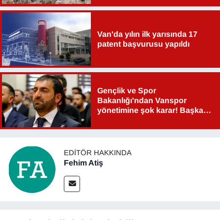
Van'da yılın ilk yarısında 17
patent başvurusu yapıldı
Gençlik ve Spor
Bakanlığı'ndan Vanspor
yönetimine şok karar! Başkan
Şahin Aslan görevden alındı!
EDITÖR HAKKINDA
Fehim Atiş