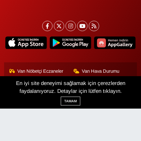
Van Nöbetçi Eczaneler
Van Hava Durumu
En iyi site deneyimi sağlamak için çerezlerden
Van Namaz Vakitleri
Van Trafik Yoğunluk
Haritası
faydalanıyoruz. Detaylar için lütfen tıklayın.
TAMAM
Puan Durumu ve Fikstür
Tüm Manşetler
Son Dakika Haberleri
Haber Arşivi
Van Haber
Çerez Politikası
Gizlilik Politikası