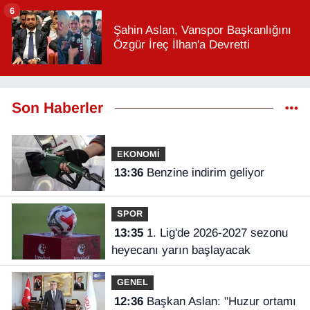
6
Şahin Aslan, Vanspor Başkanlığını
Özgür İreç İlhan'a Devretti
Son Haberler
EKONOMİ
13:36
Benzine indirim geliyor
SPOR
13:35
1. Lig'de 2026-2027 sezonu
heyecanı yarın başlayacak
GENEL
12:36
Başkan Aslan: "Huzur ortamı