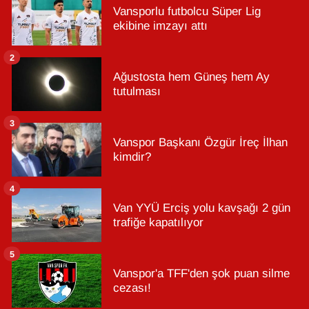
Vansporlu futbolcu Süper Lig
ekibine imzayı attı
2
Ağustosta hem Güneş hem Ay
tutulması
3
Vanspor Başkanı Özgür İreç İlhan
kimdir?
4
Van YYÜ Erciş yolu kavşağı 2 gün
trafiğe kapatılıyor
5
Vanspor'a TFF'den şok puan silme
cezası!