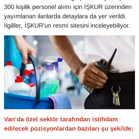
KURDÎ
300 kişilik personel alımı için İŞKUR üzerinden
yayımlanan ilanlarda detaylara da yer verildi.
MAGAZİN
İlgililer, İŞKUR’un resmi sitesini inceleyebiliyor.
MEDYA
ONE EKONOMİ
POLİTİKA
Resmi İlanlar
RÖPORTAJ
SAĞLIK
Van’da özel sektör tarafından istihdam
edilecek pozisyonlardan bazıları şu şekilde;
Seri İlan