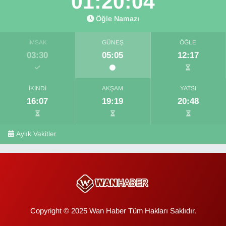
01:20:03
Öğle Namazı
İMSAK
GÜNEŞ
ÖĞLE
03:30
05:05
12:17
İKINDI
AKŞAM
YATSI
16:07
19:19
20:48
Aylık Vakitler
Copyright © 2025 Wan Haber Tüm Hakları Saklıdır.