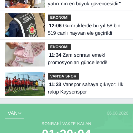
yatırımın en büyük güvencesidir"
EKONOMİ
12:06
Gümrüklerde bu yıl 58 bin
519 canlı hayvan ele geçirildi
EKONOMİ
11:34
Zam sonrası emekli
promosyonları güncellendi!
VAN'DA SPOR
11:33
Vanspor sahaya çıkıyor: İlk
rakip Kayserispor
VAN
06.08.2026
SONRAKI VAKTE KALAN