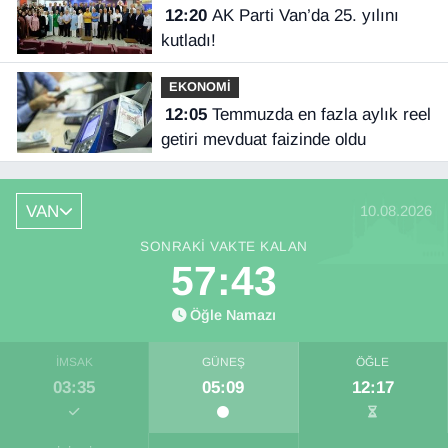
12:20
AK Parti Van’da 25. yılını
kutladı!
EKONOMİ
12:05
Temmuzda en fazla aylık reel
getiri mevduat faizinde oldu
VAN
10.08.2026
SONRAKI VAKTE KALAN
57:42
Öğle Namazı
İMSAK
GÜNEŞ
ÖĞLE
03:35
05:09
12:17