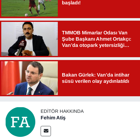
başladı!
TMMOB Mimarlar Odası Van
Şube Başkanı Ahmet Ortakçı:
Van’da otopark yetersizliği
ciddi sorun!
Bakan Gürlek: Van'da intihar
süsü verilen olay aydınlatıldı
EDITÖR HAKKINDA
Fehim Atiş