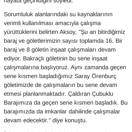
hayata geçirildiğini söyledi.
Sinema - TV
Sorumluluk alanlarındaki su kaynaklarının
SİYASET
verimli kullanılması amacıyla çalışma
yürüttüklerini belirten Aksoy, "Şu an bitirdiğimiz
SPOR
baraj ve göletlerimizin sayısı toplamda 16. Bir
baraj ve 8 göletin inşaat çalışmaları devam
TEBRİK
ediyor. Bakraçlı göletinin bu sene inşaat
TEKNOLOJİ
çalışmalarına başlıyoruz. Aynı zamanda geçen
sene kısmen başladığımız Saray Örenburç
Turizm
göletimizde de çalışmaların bu sene devam
etmesi planlanmaktadır. Çaldıran Çubuklu
VAN'DA SPOR
Barajımıza da geçen sene kısmen başladık. Bu
Vasıta
barajımızda da imkanlar dahilinde çalışmalar
devam edecektir." diye konuştu.
YAŞAM