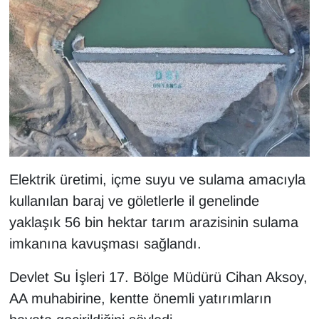
KURDÎ
MAGAZİN
MEDYA
ONE EKONOMİ
POLİTİKA
Elektrik üretimi, içme suyu ve sulama amacıyla
Resmi İlanlar
kullanılan baraj ve göletlerle il genelinde
yaklaşık 56 bin hektar tarım arazisinin sulama
RÖPORTAJ
imkanına kavuşması sağlandı.
SAĞLIK
Devlet Su İşleri 17. Bölge Müdürü Cihan Aksoy,
Seri İlan
AA muhabirine, kentte önemli yatırımların