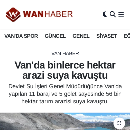
3.SAYFA
Van Nöbetçi Eczaneler
VAN'DA SPOR
GÜNCEL
GENEL
SİYASET
EĞ
ASAYİŞ
Van Hava Durumu
BİLİM VE TEKNOLOJİ
Van Namaz Vakitleri
VAN HABER
Van'da binlerce hektar
Biyografi
Van Trafik Yoğunluk Haritası
arazi suya kavuştu
Bölge Haberleri
Süper Lig Puan Durumu ve Fikstür
Devlet Su İşleri Genel Müdürlüğünce Van'da
yapılan 11 baraj ve 5 gölet sayesinde 56 bin
ÇEVRE
Tüm Manşetler
hektar tarım arazisi suya kavuştu.
Deprem
Son Dakika Haberleri
Dernekler, Odalar
Haber Arşivi