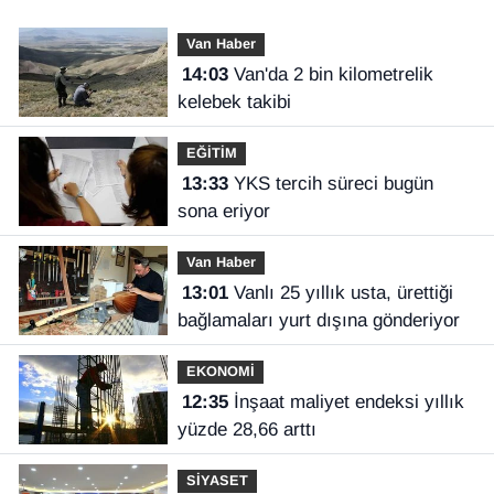
Van Haber
14:03
Van'da 2 bin kilometrelik
kelebek takibi
EĞİTİM
13:33
YKS tercih süreci bugün
sona eriyor
Van Haber
13:01
Vanlı 25 yıllık usta, ürettiği
bağlamaları yurt dışına gönderiyor
EKONOMİ
12:35
İnşaat maliyet endeksi yıllık
yüzde 28,66 arttı
SİYASET