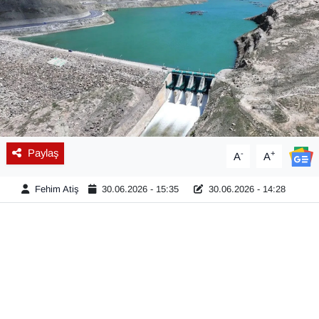
Diğer
DÜNYA
EĞİTİM
EKONOMİ
Paylaş
-
+
A
A
Eleman
Fehim Atiş
30.06.2026 - 15:35
30.06.2026 - 14:28
Emlak
En çok konuşulanlar
GENEL
Güncel