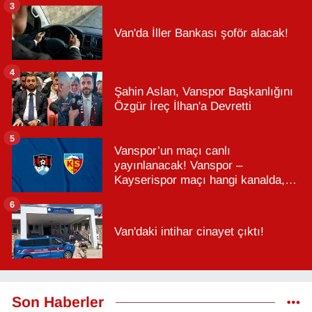
3
Van'da İller Bankası şoför alacak!
4
Şahin Aslan, Vanspor Başkanlığını
Özgür İreç İlhan'a Devretti
5
Vanspor’un maçı canlı
yayınlanacak! Vanspor –
Kayserispor maçı hangi kanalda,
saat kaçta?
6
Van'daki intihar cinayet çıktı!
Son Haberler