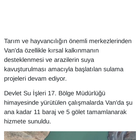
Gündem
Haber
Tarım ve hayvancılığın önemli merkezlerinden
HABERDE İNSAN
Van'da özellikle kırsal kalkınmanın
desteklenmesi ve arazilerin suya
İngilizce
kavuşturulması amacıyla başlatılan sulama
projeleri devam ediyor.
Kadın
Devlet Su İşleri 17. Bölge Müdürlüğü
Kamu Alımları
himayesinde yürütülen çalışmalarda Van'da şu
Kim Kimdir?
ana kadar 11 baraj ve 5 gölet tamamlanarak
hizmete sunuldu.
Kültür & Sanat