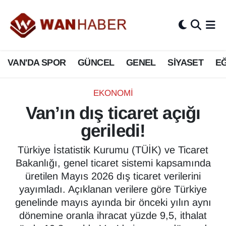
3.SAYFA
Van Nöbetçi Eczaneler
VAN'DA SPOR
GÜNCEL
GENEL
SİYASET
EĞ
ASAYİŞ
Van Hava Durumu
BİLİM VE TEKNOLOJİ
Van Namaz Vakitleri
EKONOMİ
Van’ın dış ticaret açığı
Biyografi
Van Trafik Yoğunluk Haritası
geriledi!
Bölge Haberleri
Süper Lig Puan Durumu ve Fikstür
Türkiye İstatistik Kurumu (TÜİK) ve Ticaret
Bakanlığı, genel ticaret sistemi kapsamında
ÇEVRE
Tüm Manşetler
üretilen Mayıs 2026 dış ticaret verilerini
yayımladı. Açıklanan verilere göre Türkiye
Deprem
Son Dakika Haberleri
genelinde mayıs ayında bir önceki yılın aynı
dönemine oranla ihracat yüzde 9,5, ithalat
Dernekler, Odalar
Haber Arşivi