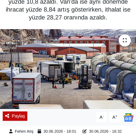
yüzde 10,8 azaldı. Van’da ise aynı dönemde
ihracat yüzde 8,84 artış gösterirken, ithalat ise
Diğer
yüzde 28,27 oranında azaldı.
DÜNYA
EĞİTİM
EKONOMİ
Eleman
Emlak
En çok konuşulanlar
Paylaş
-
+
A
A
GENEL
Fehim Atiş
30.06.2026 - 18:01
30.06.2026 - 16:32
Güncel