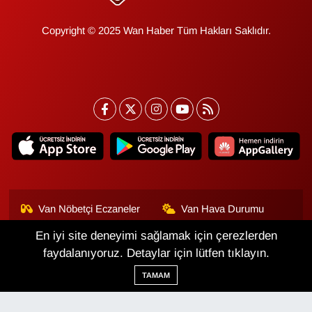
Copyright © 2025 Wan Haber Tüm Hakları Saklıdır.
Van Nöbetçi Eczaneler
Van Hava Durumu
En iyi site deneyimi sağlamak için çerezlerden
Van Namaz Vakitleri
Van Trafik Yoğunluk
Haritası
faydalanıyoruz. Detaylar için lütfen tıklayın.
TAMAM
Puan Durumu ve Fikstür
Tüm Manşetler
Son Dakika Haberleri
Haber Arşivi