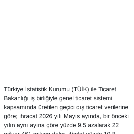
Gündem
Haber
HABERDE İNSAN
İngilizce
Kadın
Türkiye İstatistik Kurumu (TÜİK) ile Ticaret
Kamu Alımları
Bakanlığı iş birliğiyle genel ticaret sistemi
Kim Kimdir?
kapsamında üretilen geçici dış ticaret verilerine
göre; ihracat 2026 yılı Mayıs ayında, bir önceki
Kültür & Sanat
yılın aynı ayına göre yüzde 9,5 azalarak 22