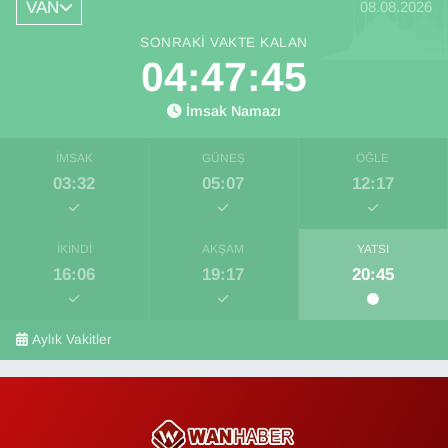
VAN
08.08.2026
SONRAKI VAKTE KALAN
04:47:44
İmsak Namazı
İMSAK
GÜNEŞ
ÖĞLE
03:32
05:07
12:17
İKINDI
AKŞAM
YATSI
16:06
19:17
20:45
Aylık Vakitler