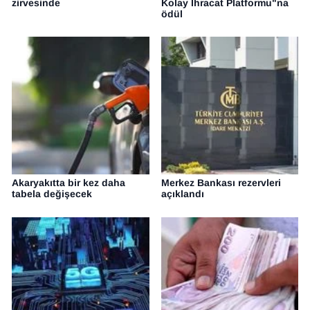
zirvesinde
Kolay İhracat Platformu"na
ödül
Akaryakıtta bir kez daha
Merkez Bankası rezervleri
tabela değişecek
açıklandı