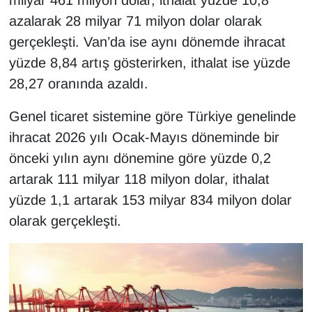
milyar 461 milyon dolar, ithalat yüzde 10,8
KURDÎ
azalarak 28 milyar 71 milyon dolar olarak
MAGAZİN
gerçekleşti. Van’da ise aynı dönemde ihracat
yüzde 8,84 artış gösterirken, ithalat ise yüzde
MEDYA
28,27 oranında azaldı.
ONE EKONOMİ
Genel ticaret sistemine göre Türkiye genelinde
ihracat 2026 yılı Ocak-Mayıs döneminde bir
POLİTİKA
önceki yılın aynı dönemine göre yüzde 0,2
artarak 111 milyar 118 milyon dolar, ithalat
Resmi İlanlar
yüzde 1,1 artarak 153 milyar 834 milyon dolar
RÖPORTAJ
olarak gerçekleşti.
SAĞLIK
Seri İlan