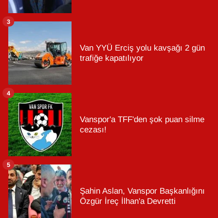
3
Van YYÜ Erciş yolu kavşağı 2 gün
trafiğe kapatılıyor
4
Vanspor'a TFF'den şok puan silme
cezası!
5
Şahin Aslan, Vanspor Başkanlığını
Özgür İreç İlhan'a Devretti