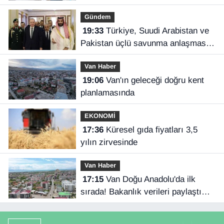
Gündem
19:33
Türkiye, Suudi Arabistan ve
Pakistan üçlü savunma anlaşması
imzaladı
Van Haber
19:06
Van'ın geleceği doğru kent
planlamasında
EKONOMİ
17:36
Küresel gıda fiyatları 3,5
yılın zirvesinde
Van Haber
17:15
Van Doğu Anadolu'da ilk
sırada! Bakanlık verileri paylaştı…