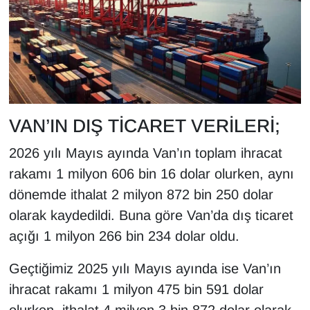
Sinema - TV
SİYASET
SPOR
TEBRİK
VAN’IN DIŞ TİCARET VERİLERİ;
2026 yılı Mayıs ayında Van’ın toplam ihracat
TEKNOLOJİ
rakamı 1 milyon 606 bin 16 dolar olurken, aynı
Turizm
dönemde ithalat 2 milyon 872 bin 250 dolar
olarak kaydedildi. Buna göre Van’da dış ticaret
VAN'DA SPOR
açığı 1 milyon 266 bin 234 dolar oldu.
Vasıta
Geçtiğimiz 2025 yılı Mayıs ayında ise Van’ın
ihracat rakamı 1 milyon 475 bin 591 dolar
YAŞAM