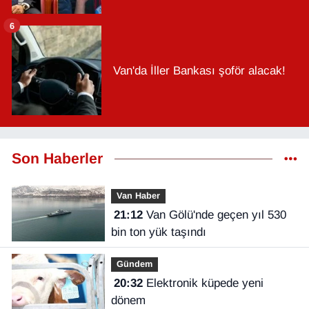
6
Van'da İller Bankası şoför alacak!
Son Haberler
Van Haber
21:12
Van Gölü'nde geçen yıl 530
bin ton yük taşındı
Gündem
20:32
Elektronik küpede yeni
dönem