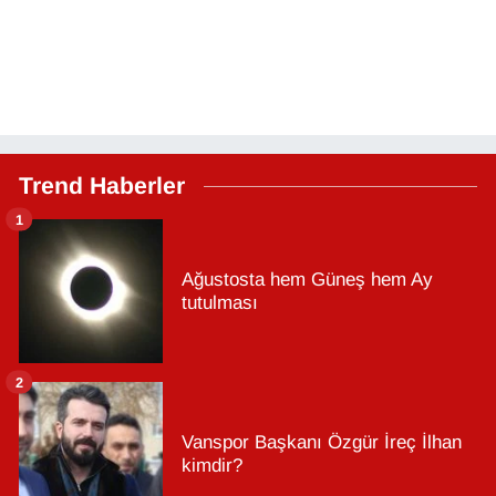
Trend Haberler
1
Ağustosta hem Güneş hem Ay
tutulması
2
Vanspor Başkanı Özgür İreç İlhan
kimdir?