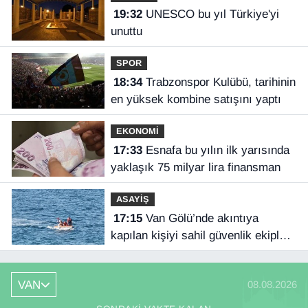
19:32
UNESCO bu yıl Türkiye'yi
unuttu
SPOR
18:34
Trabzonspor Kulübü, tarihinin
en yüksek kombine satışını yaptı
EKONOMİ
17:33
Esnafa bu yılın ilk yarısında
yaklaşık 75 milyar lira finansman
ASAYİŞ
17:15
Van Gölü’nde akıntıya
kapılan kişiyi sahil güvenlik ekipleri
kurtardı
VAN
08.08.2026