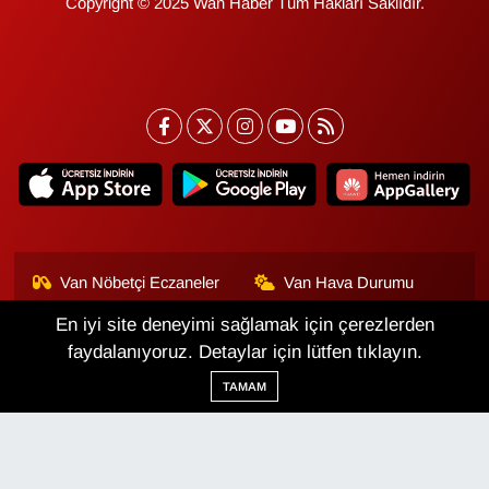
Copyright © 2025 Wan Haber Tüm Hakları Saklıdır.
Van Nöbetçi Eczaneler
Van Hava Durumu
En iyi site deneyimi sağlamak için çerezlerden
Van Namaz Vakitleri
Van Trafik Yoğunluk
Haritası
faydalanıyoruz. Detaylar için lütfen tıklayın.
TAMAM
Puan Durumu ve Fikstür
Tüm Manşetler
Son Dakika Haberleri
Haber Arşivi