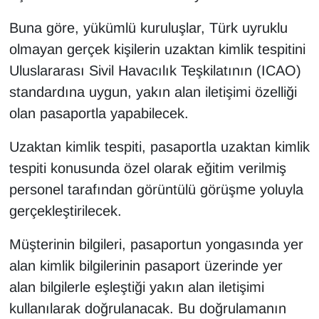
KURDÎ
Buna göre, yükümlü kuruluşlar, Türk uyruklu
MAGAZİN
olmayan gerçek kişilerin uzaktan kimlik tespitini
Uluslararası Sivil Havacılık Teşkilatının (ICAO)
MEDYA
standardına uygun, yakın alan iletişimi özelliği
olan pasaportla yapabilecek.
ONE EKONOMİ
Uzaktan kimlik tespiti, pasaportla uzaktan kimlik
POLİTİKA
tespiti konusunda özel olarak eğitim verilmiş
Resmi İlanlar
personel tarafından görüntülü görüşme yoluyla
gerçekleştirilecek.
RÖPORTAJ
Müşterinin bilgileri, pasaportun yongasında yer
SAĞLIK
alan kimlik bilgilerinin pasaport üzerinde yer
alan bilgilerle eşleştiği yakın alan iletişimi
Seri İlan
kullanılarak doğrulanacak. Bu doğrulamanın