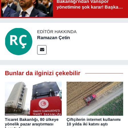
Bakanlığı'ndan Vanspor
yönetimine şok karar! Başkan
Şahin Aslan görevden alındı!
EDITÖR HAKKINDA
Ramazan Çetin
Bunlar da ilginizi çekebilir
Ticaret Bakanlığı, 80 ülkeye
Çiftçilerin internet kullanımı
yönelik pazar araştırması
10 yılda iki katını aştı