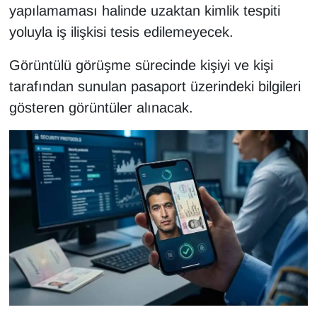
yapılamaması halinde uzaktan kimlik tespiti
Sinema - TV
yoluyla iş ilişkisi tesis edilemeyecek.
SİYASET
Görüntülü görüşme sürecinde kişiyi ve kişi
SPOR
tarafından sunulan pasaport üzerindeki bilgileri
gösteren görüntüler alınacak.
TEBRİK
TEKNOLOJİ
Turizm
VAN'DA SPOR
Vasıta
YAŞAM