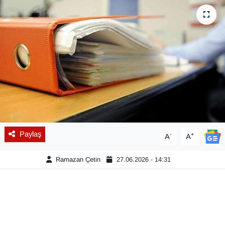
Diğer
DÜNYA
EĞİTİM
EKONOMİ
Eleman
Paylaş
-
+
A
A
Emlak
Ramazan Çetin
27.06.2026 - 14:31
En çok konuşulanlar
GENEL
Güncel