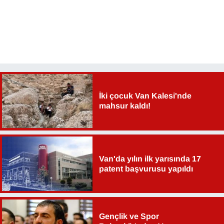
İki çocuk Van Kalesi'nde
mahsur kaldı!
Van'da yılın ilk yarısında 17
patent başvurusu yapıldı
Gençlik ve Spor