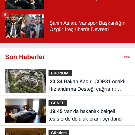
6
Şahin Aslan, Vanspor Başkanlığını
Özgür İreç İlhan'a Devretti
Son Haberler
EKONOMİ
20:34
Bakan Kacır, COP31 odaklı
Hızlandırma Desteği çağrısını
açıkladı
GENEL
19:45
Van'da bakanlık belgeli
tesislerde doluluk oranı açıklandı
Gündem