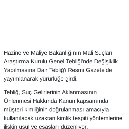
Gündem
Haber
HABERDE İNSAN
Hazine ve Maliye Bakanlığının Mali Suçları
İngilizce
Araştırma Kurulu Genel Tebliği'nde Değişiklik
Yapılmasına Dair Tebliğ'i Resmi Gazete'de
Kadın
yayımlanarak yürürlüğe girdi.
Kamu Alımları
Tebliğ, Suç Gelirlerinin Aklanmasının
Önlenmesi Hakkında Kanun kapsamında
Kim Kimdir?
müşteri kimliğinin doğrulanması amacıyla
Kültür & Sanat
kullanılacak uzaktan kimlik tespiti yöntemlerine
ilişkin usul ve esasları düzenliyor.