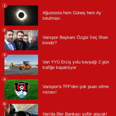
1
Ağustosta hem Güneş hem Ay
tutulması
2
Vanspor Başkanı Özgür İreç İlhan
kimdir?
3
Van YYÜ Erciş yolu kavşağı 2 gün
trafiğe kapatılıyor
4
Vanspor'a TFF'den şok puan silme
cezası!
5
Van'da İller Bankası şoför alacak!