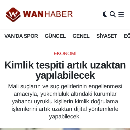
3.SAYFA
Van Nöbetçi Eczaneler
VAN'DA SPOR
GÜNCEL
GENEL
SİYASET
EĞ
ASAYİŞ
Van Hava Durumu
BİLİM VE TEKNOLOJİ
Van Namaz Vakitleri
EKONOMİ
Kimlik tespiti artık uzaktan
Biyografi
Van Trafik Yoğunluk Haritası
yapılabilecek
Bölge Haberleri
Süper Lig Puan Durumu ve Fikstür
Mali suçların ve suç gelirlerinin engellenmesi
amacıyla, yükümlülük altındaki kurumlar
ÇEVRE
Tüm Manşetler
yabancı uyruklu kişilerin kimlik doğrulama
işlemlerini artık uzaktan dijital yöntemlerle
Deprem
Son Dakika Haberleri
yapabilecek.
Dernekler, Odalar
Haber Arşivi