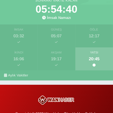
SONRAKI VAKTE KALAN
05:54:39
İmsak Namazı
İMSAK
GÜNEŞ
ÖĞLE
03:32
05:07
12:17
İKINDI
AKŞAM
YATSI
16:06
19:17
20:45
Aylık Vakitler