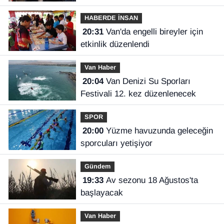
Vanspor’u uçuruma sürükleyebilirdi!
HABERDE İNSAN
20:31
Van'da engelli bireyler için
etkinlik düzenlendi
Van Haber
20:04
Van Denizi Su Sporları
Festivali 12. kez düzenlenecek
SPOR
20:00
Yüzme havuzunda geleceğin
sporcuları yetişiyor
Gündem
19:33
Av sezonu 18 Ağustos'ta
başlayacak
Van Haber