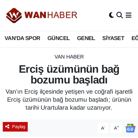
3.SAYFA
Van Nöbetçi Eczaneler
VAN'DA SPOR
GÜNCEL
GENEL
SİYASET
EĞ
ASAYİŞ
Van Hava Durumu
BİLİM VE TEKNOLOJİ
Van Namaz Vakitleri
VAN HABER
Erciş üzümünün bağ
Biyografi
Van Trafik Yoğunluk Haritası
bozumu başladı
Bölge Haberleri
Süper Lig Puan Durumu ve Fikstür
Van’ın Erciş ilçesinde yetişen ve coğrafi işaretli
Erciş üzümünün bağ bozumu başladı; ürünün
ÇEVRE
Tüm Manşetler
tarihi Urartulara kadar uzanıyor.
Deprem
Son Dakika Haberleri
Paylaş
-
+
A
A
Dernekler, Odalar
Haber Arşivi