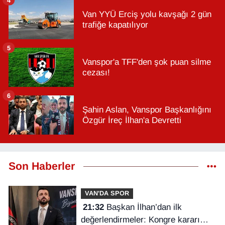
Van YYÜ Erciş yolu kavşağı 2 gün
trafiğe kapatılıyor
5
Vanspor'a TFF'den şok puan silme
cezası!
6
Şahin Aslan, Vanspor Başkanlığını
Özgür İreç İlhan'a Devretti
Son Haberler
VAN'DA SPOR
21:32
Başkan İlhan’dan ilk
değerlendirmeler: Kongre kararı