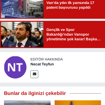
Van'da yılın ilk yarısında 17
patent başvurusu yapıldı
Gençlik ve Spor
Bakanlığı'ndan Vanspor
yönetimine şok karar! Başkan
Şahin Aslan görevden alındı!
EDITÖR HAKKINDA
Necat Teyfun
Bunlar da ilginizi çekebilir