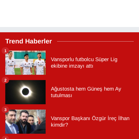
Trend Haberler
1
Vansporlu futbolcu Süper Lig
ekibine imzayı attı
2
Ağustosta hem Güneş hem Ay
tutulması
3
Vanspor Başkanı Özgür İreç İlhan
kimdir?
4