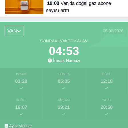
19:08
Van'da doğal gaz abone
sayısı arttı
VAN
05.08.2026
SONRAKI VAKTE KALAN
04:52
İmsak Namazı
İMSAK
GÜNEŞ
ÖĞLE
03:28
05:05
12:18
İKINDI
AKŞAM
YATSI
16:07
19:21
20:50
Aylık Vakitler