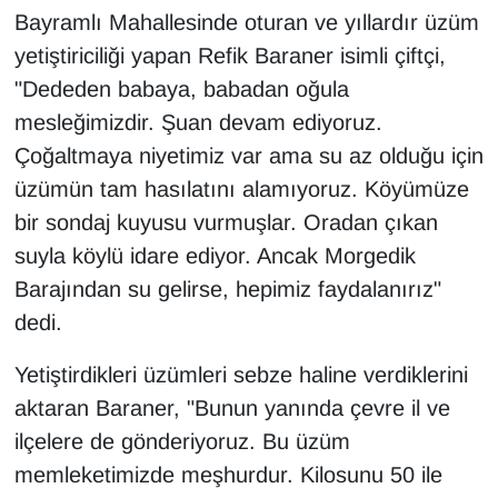
KURDÎ
Bayramlı Mahallesinde oturan ve yıllardır üzüm
yetiştiriciliği yapan Refik Baraner isimli çiftçi,
MAGAZİN
"Dededen babaya, babadan oğula
MEDYA
mesleğimizdir. Şuan devam ediyoruz.
Çoğaltmaya niyetimiz var ama su az olduğu için
ONE EKONOMİ
üzümün tam hasılatını alamıyoruz. Köyümüze
bir sondaj kuyusu vurmuşlar. Oradan çıkan
POLİTİKA
suyla köylü idare ediyor. Ancak Morgedik
Barajından su gelirse, hepimiz faydalanırız"
Resmi İlanlar
dedi.
RÖPORTAJ
Yetiştirdikleri üzümleri sebze haline verdiklerini
SAĞLIK
aktaran Baraner, "Bunun yanında çevre il ve
ilçelere de gönderiyoruz. Bu üzüm
Seri İlan
memleketimizde meşhurdur. Kilosunu 50 ile