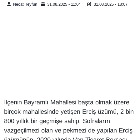
Necat Teyfun
31.08.2025 - 11:04
31.08.2025 - 18:07
Diğer
DÜNYA
EĞİTİM
EKONOMİ
Eleman
Emlak
İlçenin Bayramlı Mahallesi başta olmak üzere
En çok konuşulanlar
birçok mahallesinde yetişen Erciş üzümü, 2 bin
800 yıllık bir geçmişe sahip. Sofraların
GENEL
vazgeçilmezi olan ve pekmezi de yapılan Erciş
Güncel
üzümünün, 2020 yılında Van Ticaret Borsası