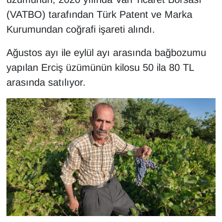
(VATBO) tarafından Türk Patent ve Marka
Gündem
Kurumundan coğrafi işareti alındı.
Haber
Ağustos ayı ile eylül ayı arasında bağbozumu
yapılan Erciş üzümünün kilosu 50 ila 80 TL
HABERDE İNSAN
arasında satılıyor.
İngilizce
Kadın
Kamu Alımları
Kim Kimdir?
Kültür & Sanat