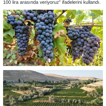
100 lira arasında veriyoruz" ifadelerini kullandı.
Sinema - TV
SİYASET
SPOR
TEBRİK
TEKNOLOJİ
Turizm
VAN'DA SPOR
Vasıta
YAŞAM