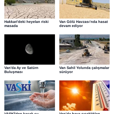
Hakkari'deki heyelan riski
Van Gölü Havzası’nda hasat
masada
devam ediyor
Van'da Ay ve Satürn
Van Sahil Yolunda çalışmalar
Buluşması
sürüyor
VASKİ'den kaçak su
Van’da hava sıcaklıkları