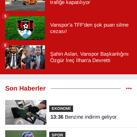
trafiğe kapatılıyor
5
Vanspor'a TFF'den şok puan silme
cezası!
6
Şahin Aslan, Vanspor Başkanlığını
Özgür İreç İlhan'a Devretti
Son Haberler
EKONOMİ
13:36
Benzine indirim geliyor
SPOR