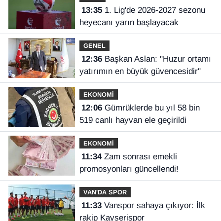
13:35
1. Lig'de 2026-2027 sezonu
heyecanı yarın başlayacak
GENEL
12:36
Başkan Aslan: "Huzur ortamı
yatırımın en büyük güvencesidir"
EKONOMİ
12:06
Gümrüklerde bu yıl 58 bin
519 canlı hayvan ele geçirildi
EKONOMİ
11:34
Zam sonrası emekli
promosyonları güncellendi!
VAN'DA SPOR
11:33
Vanspor sahaya çıkıyor: İlk
rakip Kayserispor