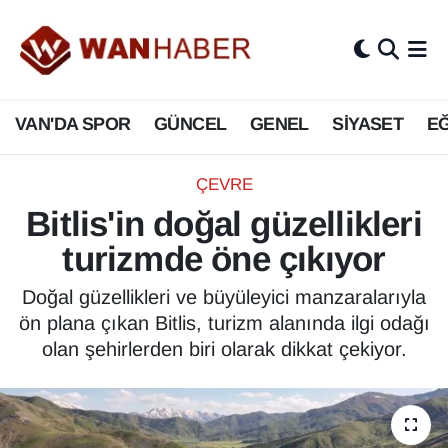
3.SAYFA
Van Nöbetçi Eczaneler
VAN'DA SPOR
GÜNCEL
GENEL
SİYASET
EĞ
ASAYİŞ
Van Hava Durumu
BİLİM VE TEKNOLOJİ
Van Namaz Vakitleri
ÇEVRE
Bitlis'in doğal güzellikleri
Biyografi
Van Trafik Yoğunluk Haritası
turizmde öne çıkıyor
Bölge Haberleri
Süper Lig Puan Durumu ve Fikstür
Doğal güzellikleri ve büyüleyici manzaralarıyla
ön plana çıkan Bitlis, turizm alanında ilgi odağı
ÇEVRE
Tüm Manşetler
olan şehirlerden biri olarak dikkat çekiyor.
Deprem
Son Dakika Haberleri
Dernekler, Odalar
Haber Arşivi