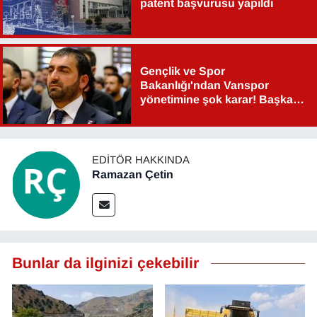
patent başvurusu yapıldı
Gençlik ve Spor
Bakanlığı'ndan Vanspor
yönetimine şok karar! Başkan
Şahin Aslan görevden alındı!
EDITÖR HAKKINDA
Ramazan Çetin
Bunlar da ilginizi çekebilir