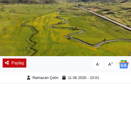
Diğer
DÜNYA
EĞİTİM
EKONOMİ
Paylaş
-
+
A
A
Eleman
Ramazan Çetin
11.06.2026 - 10:01
Emlak
En çok konuşulanlar
GENEL
Güncel