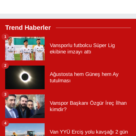
Trend Haberler
1
Vansporlu futbolcu Süper Lig
ekibine imzayı attı
2
Ağustosta hem Güneş hem Ay
tutulması
3
Vanspor Başkanı Özgür İreç İlhan
kimdir?
4
Van YYÜ Erciş yolu kavşağı 2 gün