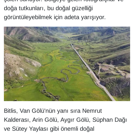
Sinema - TV
doğa tutkunları, bu doğal güzelliği
görüntüleyebilmek için adeta yarışıyor.
SİYASET
SPOR
TEBRİK
TEKNOLOJİ
Turizm
VAN'DA SPOR
Bitlis, Van Gölü'nün yanı sıra Nemrut
Vasıta
Kalderası, Arin Gölü, Aygır Gölü, Süphan Dağı
YAŞAM
ve Sütey Yaylası gibi önemli doğal