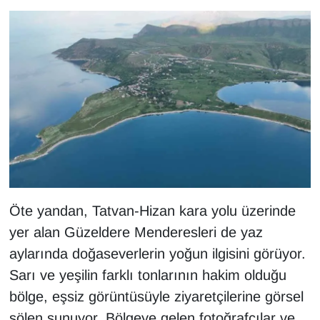
KURDÎ
MAGAZİN
MEDYA
ONE EKONOMİ
POLİTİKA
Resmi İlanlar
Öte yandan, Tatvan-Hizan kara yolu üzerinde
RÖPORTAJ
yer alan Güzeldere Menderesleri de yaz
aylarında doğaseverlerin yoğun ilgisini görüyor.
SAĞLIK
Sarı ve yeşilin farklı tonlarının hakim olduğu
bölge, eşsiz görüntüsüyle ziyaretçilerine görsel
Seri İlan
şölen sunuyor. Bölgeye gelen fotoğrafçılar ve