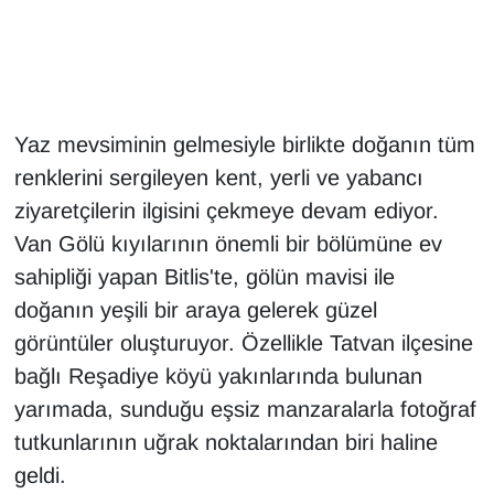
Gündem
Haber
Yaz mevsiminin gelmesiyle birlikte doğanın tüm
HABERDE İNSAN
renklerini sergileyen kent, yerli ve yabancı
ziyaretçilerin ilgisini çekmeye devam ediyor.
İngilizce
Van Gölü kıyılarının önemli bir bölümüne ev
sahipliği yapan Bitlis'te, gölün mavisi ile
Kadın
doğanın yeşili bir araya gelerek güzel
Kamu Alımları
görüntüler oluşturuyor. Özellikle Tatvan ilçesine
bağlı Reşadiye köyü yakınlarında bulunan
Kim Kimdir?
yarımada, sunduğu eşsiz manzaralarla fotoğraf
tutkunlarının uğrak noktalarından biri haline
Kültür & Sanat
geldi.