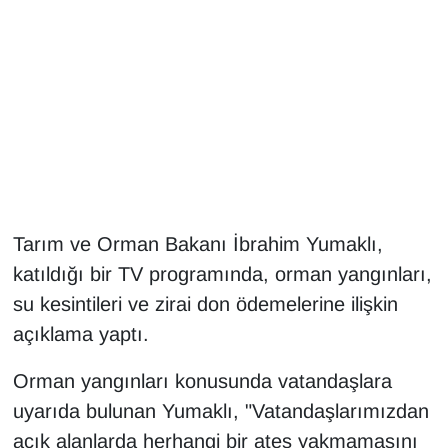
Gündem
Haber
HABERDE İNSAN
İngilizce
Tarım ve Orman Bakanı İbrahim Yumaklı,
Kadın
katıldığı bir TV programında, orman yangınları,
Kamu Alımları
su kesintileri ve zirai don ödemelerine ilişkin
açıklama yaptı.
Kim Kimdir?
Orman yangınları konusunda vatandaşlara
Kültür & Sanat
uyarıda bulunan Yumaklı, "Vatandaşlarımızdan
açık alanlarda herhangi bir ateş yakmamasını