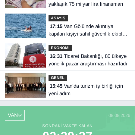
yaklaşık 75 milyar lira finansman
ASAYİŞ
17:15
Van Gölü’nde akıntıya
kapılan kişiyi sahil güvenlik ekipleri
kurtardı
EKONOMİ
16:31
Ticaret Bakanlığı, 80 ülkeye
yönelik pazar araştırması hazırladı
GENEL
15:45
Van’da turizm iş birliği için
yeni adım
VAN
08.08.2026
SONRAKI VAKTE KALAN