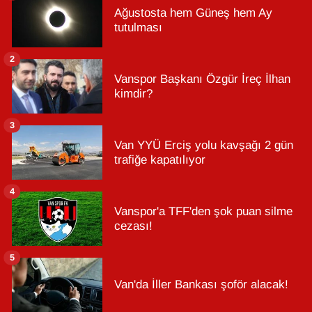
Ağustosta hem Güneş hem Ay
tutulması
2
Vanspor Başkanı Özgür İreç İlhan
kimdir?
3
Van YYÜ Erciş yolu kavşağı 2 gün
trafiğe kapatılıyor
4
Vanspor'a TFF'den şok puan silme
cezası!
5
Van'da İller Bankası şoför alacak!