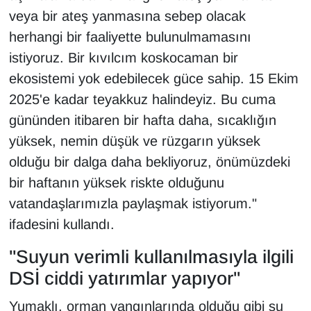
KURDÎ
veya bir ateş yanmasına sebep olacak
herhangi bir faaliyette bulunulmamasını
MAGAZİN
istiyoruz. Bir kıvılcım koskocaman bir
MEDYA
ekosistemi yok edebilecek güce sahip. 15 Ekim
2025'e kadar teyakkuz halindeyiz. Bu cuma
ONE EKONOMİ
gününden itibaren bir hafta daha, sıcaklığın
yüksek, nemin düşük ve rüzgarın yüksek
POLİTİKA
olduğu bir dalga daha bekliyoruz, önümüzdeki
Resmi İlanlar
bir haftanın yüksek riskte olduğunu
vatandaşlarımızla paylaşmak istiyorum."
RÖPORTAJ
ifadesini kullandı.
SAĞLIK
"Suyun verimli kullanılmasıyla ilgili
DSİ ciddi yatırımlar yapıyor"
Seri İlan
Yumaklı, orman yangınlarında olduğu gibi su