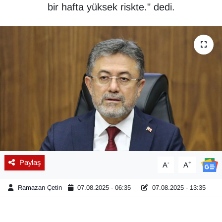
bir hafta yüksek riskte." dedi.
Diğer
DÜNYA
EĞİTİM
EKONOMİ
Eleman
Emlak
Paylaş
-
+
A
A
En çok konuşulanlar
Ramazan Çetin
07.08.2025 - 06:35
07.08.2025 - 13:35
GENEL
Güncel