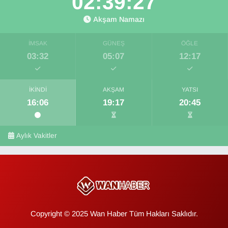
02:39:26
Akşam Namazı
İMSAK
GÜNEŞ
ÖĞLE
03:32
05:07
12:17
İKINDI
AKŞAM
YATSI
16:06
19:17
20:45
Aylık Vakitler
Copyright © 2025 Wan Haber Tüm Hakları Saklıdır.