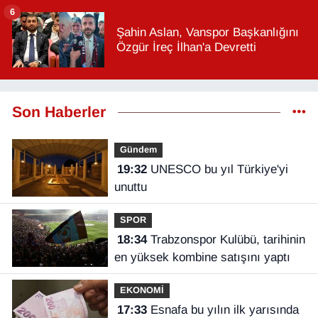
6
Şahin Aslan, Vanspor Başkanlığını
Özgür İreç İlhan'a Devretti
Son Haberler
Gündem
19:32
UNESCO bu yıl Türkiye'yi
unuttu
SPOR
18:34
Trabzonspor Kulübü, tarihinin
en yüksek kombine satışını yaptı
EKONOMİ
17:33
Esnafa bu yılın ilk yarısında