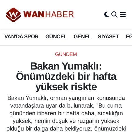
3.SAYFA
Van Nöbetçi Eczaneler
VAN'DA SPOR
GÜNCEL
GENEL
SİYASET
EĞ
ASAYİŞ
Van Hava Durumu
BİLİM VE TEKNOLOJİ
Van Namaz Vakitleri
GÜNDEM
Bakan Yumaklı:
Biyografi
Van Trafik Yoğunluk Haritası
Önümüzdeki bir hafta
Bölge Haberleri
Süper Lig Puan Durumu ve Fikstür
yüksek riskte
ÇEVRE
Tüm Manşetler
Bakan Yumaklı, orman yangınları konusunda
vatandaşlara uyarıda bulunarak, "Bu cuma
Deprem
Son Dakika Haberleri
gününden itibaren bir hafta daha, sıcaklığın
yüksek, nemin düşük ve rüzgarın yüksek
Dernekler, Odalar
Haber Arşivi
olduğu bir dalga daha bekliyoruz, önümüzdeki