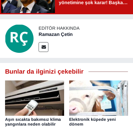
yönetimine şok karar! Başkan
Şahin Aslan görevden alındı!
EDITÖR HAKKINDA
Ramazan Çetin
Bunlar da ilginizi çekebilir
Aşırı sıcakta bakımsız klima
Elektronik küpede yeni
yangınlara neden olabilir
dönem