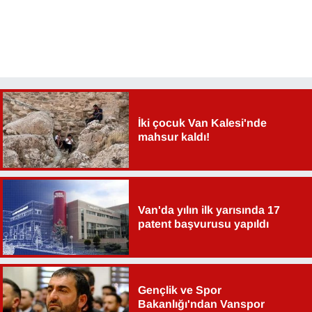
İki çocuk Van Kalesi'nde
mahsur kaldı!
Van'da yılın ilk yarısında 17
patent başvurusu yapıldı
Gençlik ve Spor
Bakanlığı'ndan Vanspor