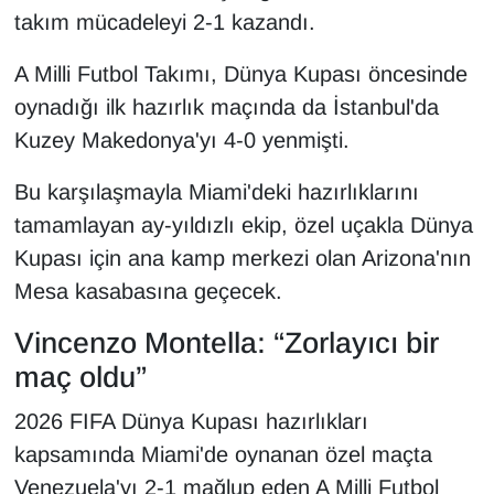
Sinema - TV
takım mücadeleyi 2-1 kazandı.
A Milli Futbol Takımı, Dünya Kupası öncesinde
SİYASET
oynadığı ilk hazırlık maçında da İstanbul'da
SPOR
Kuzey Makedonya'yı 4-0 yenmişti.
TEBRİK
Bu karşılaşmayla Miami'deki hazırlıklarını
tamamlayan ay-yıldızlı ekip, özel uçakla Dünya
TEKNOLOJİ
Kupası için ana kamp merkezi olan Arizona'nın
Mesa kasabasına geçecek.
Turizm
Vincenzo Montella: “Zorlayıcı bir
VAN'DA SPOR
maç oldu”
Vasıta
2026 FIFA Dünya Kupası hazırlıkları
kapsamında Miami'de oynanan özel maçta
YAŞAM
Venezuela'yı 2-1 mağlup eden A Milli Futbol