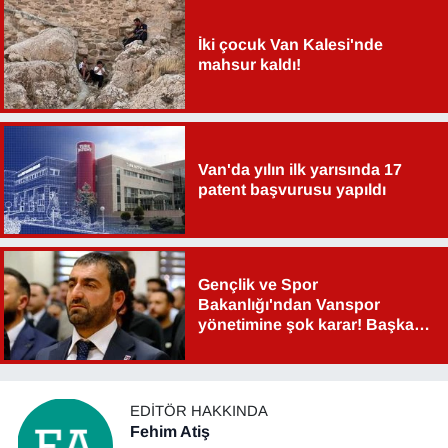
İki çocuk Van Kalesi'nde
mahsur kaldı!
Van'da yılın ilk yarısında 17
patent başvurusu yapıldı
Gençlik ve Spor
Bakanlığı'ndan Vanspor
yönetimine şok karar! Başkan
Şahin Aslan görevden alındı!
EDITÖR HAKKINDA
Fehim Atiş