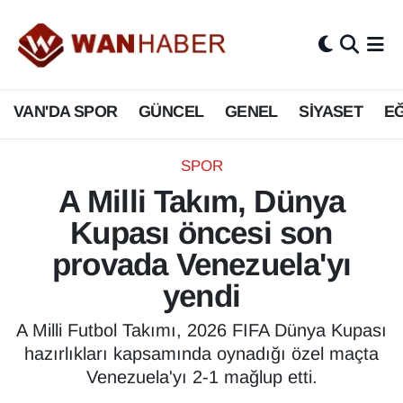
3.SAYFA
Van Nöbetçi Eczaneler
VAN'DA SPOR
GÜNCEL
GENEL
SİYASET
EĞ
ASAYİŞ
Van Hava Durumu
BİLİM VE TEKNOLOJİ
Van Namaz Vakitleri
SPOR
A Milli Takım, Dünya
Biyografi
Van Trafik Yoğunluk Haritası
Kupası öncesi son
Bölge Haberleri
Süper Lig Puan Durumu ve Fikstür
provada Venezuela'yı
yendi
ÇEVRE
Tüm Manşetler
A Milli Futbol Takımı, 2026 FIFA Dünya Kupası
Deprem
Son Dakika Haberleri
hazırlıkları kapsamında oynadığı özel maçta
Venezuela'yı 2-1 mağlup etti.
Dernekler, Odalar
Haber Arşivi