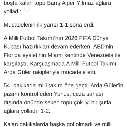
KURDÎ
boşta kalan topu Barış Alper Yılmaz ağlara
yolladı: 1-1.
MAGAZİN
Mücadelenin ilk yarısı 1-1 sona erdi.
MEDYA
A Milli Futbol Takımı'nın 2026 FIFA Dünya
ONE EKONOMİ
Kupası hazırlıkları devam ederken, ABD'nin
Florida eyaletinin Miami kentinde Venezuela ile
POLİTİKA
karşılaştı. Karşılaşmada A Milli Futbol Takımı
Arda Güler rakipleriyle mücadele etti.
Resmi İlanlar
54. dakikada milli takım öne geçti. Arda Güler'in
RÖPORTAJ
pasını kontrol eden Yunus, ceza sahası
dışında önünde seken topu çok iyi bir şutla
SAĞLIK
ağlara yolladı: 1-2.
Seri İlan
Kalan dakikalarda başka gol olmadı ve milli