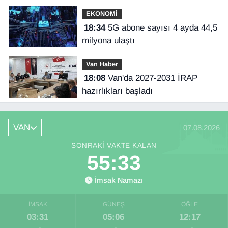
İlhan açıkladı
EKONOMİ
18:34
5G abone sayısı 4 ayda 44,5
milyona ulaştı
Van Haber
18:08
Van'da 2027-2031 İRAP
hazırlıkları başladı
VAN
07.08.2026
SONRAKI VAKTE KALAN
55:32
İmsak Namazı
İMSAK
GÜNEŞ
ÖĞLE
03:31
05:06
12:17