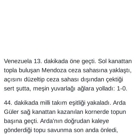
Gündem
Haber
HABERDE İNSAN
İngilizce
Venezuela 13. dakikada öne geçti. Sol kanattan
topla buluşan Mendoza ceza sahasına yaklaştı,
Kadın
açısını düzeltip ceza sahası dışından çektiği
sert şutta, meşin yuvarlağı ağlara yolladı: 1-0.
Kamu Alımları
44. dakikada milli takım eşitliği yakaladı. Arda
Kim Kimdir?
Güler sağ kanattan kazanılan kornerde topun
başına geçti. Arda'nın doğrudan kaleye
Kültür & Sanat
gönderdiği topu savunma son anda önledi,