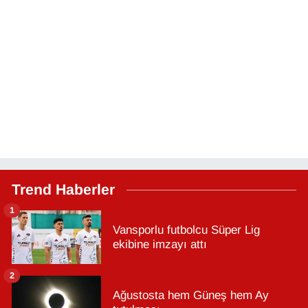
Trend Haberler
1
Vansporlu futbolcu Süper Lig
ekibine imzayı attı
2
Ağustosta hem Güneş hem Ay