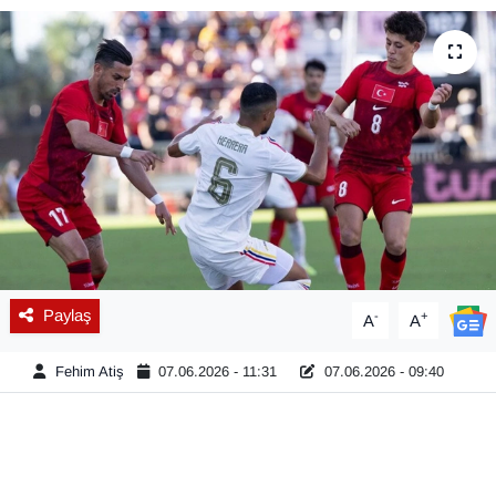
Diğer
DÜNYA
EĞİTİM
EKONOMİ
Eleman
Paylaş
-
+
Emlak
A
A
Fehim Atiş
07.06.2026 - 11:31
07.06.2026 - 09:40
En çok konuşulanlar
GENEL
Güncel