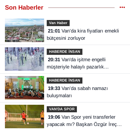
Son Haberler
Van Haber
21:01
Van’da kira fiyatları emekli
bütçesini zorluyor
HABERDE İNSAN
20:31
Van'da işitme engelli
müşteriyle halaylı pazarlık
gülümsetti
HABERDE İNSAN
19:33
Van’da sabah namazı
buluşmaları
VAN'DA SPOR
19:06
Van Spor yeni transferler
yapacak mı? Başkan Özgür İreç