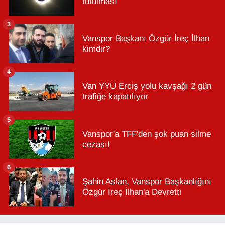
tutulması
3
Vanspor Başkanı Özgür İreç İlhan
kimdir?
4
Van YYÜ Erciş yolu kavşağı 2 gün
trafiğe kapatılıyor
5
Vanspor'a TFF'den şok puan silme
cezası!
6
Şahin Aslan, Vanspor Başkanlığını
Özgür İreç İlhan'a Devretti