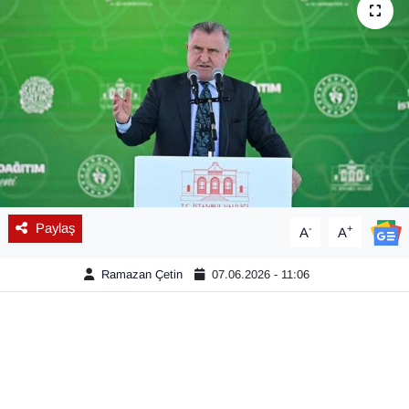
Diğer
DÜNYA
EĞİTİM
EKONOMİ
Eleman
Paylaş
-
+
A
A
Emlak
Ramazan Çetin
07.06.2026 - 11:06
En çok konuşulanlar
GENEL
Güncel