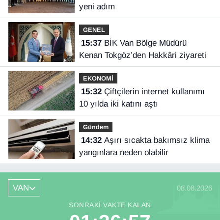
yeni adım
GENEL
15:37
BİK Van Bölge Müdürü
Kenan Tokgöz’den Hakkâri ziyareti
EKONOMİ
15:32
Çiftçilerin internet kullanımı
10 yılda iki katını aştı
Gündem
14:32
Aşırı sıcakta bakımsız klima
yangınlara neden olabilir
VAN
08.08.2026
SONRAKI VAKTE KALAN