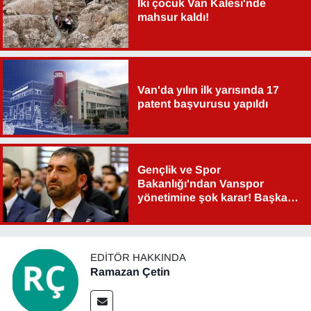
İki çocuk Van Kalesi'nde
mahsur kaldı!
Van'da yılın ilk yarısında 17
patent başvurusu yapıldı
Gençlik ve Spor
Bakanlığı'ndan Vanspor
yönetimine şok karar! Başkan
Şahin Aslan görevden alındı!
EDITÖR HAKKINDA
Ramazan Çetin