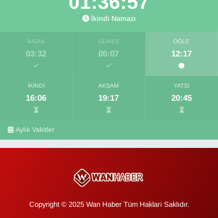
01:36:56
İkindi Namazı
İMSAK
GÜNEŞ
ÖĞLE
03:32
05:07
12:17
İKINDI
AKŞAM
YATSI
16:06
19:17
20:45
Aylık Vakitler
Copyright © 2025 Wan Haber Tüm Hakları Saklıdır.