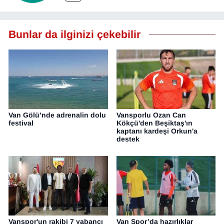
Bunlar da ilginizi çekebilir
Van Gölü’nde adrenalin dolu
Vansporlu Ozan Can
festival
Kökçü'den Beşiktaş'ın
kaptanı kardeşi Orkun'a
destek
Vanspor'un rakibi 7 yabancı
Van Spor’da hazırlıklar