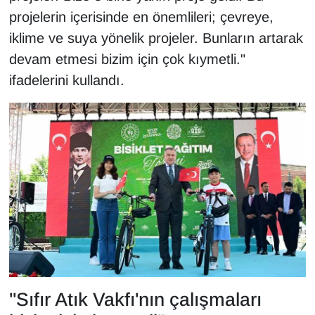
Sinema - TV
projelerin içerisinde en önemlileri; çevreye,
iklime ve suya yönelik projeler. Bunların artarak
SİYASET
devam etmesi bizim için çok kıymetli."
ifadelerini kullandı.
SPOR
TEBRİK
TEKNOLOJİ
Turizm
VAN'DA SPOR
Vasıta
"Sıfır Atık Vakfı'nın çalışmaları
YAŞAM