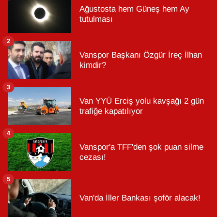
Ağustosta hem Güneş hem Ay
tutulması
2
Vanspor Başkanı Özgür İreç İlhan
kimdir?
3
Van YYÜ Erciş yolu kavşağı 2 gün
trafiğe kapatılıyor
4
Vanspor'a TFF'den şok puan silme
cezası!
5
Van'da İller Bankası şoför alacak!