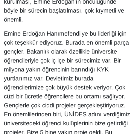
kurulması, Emine Erdoğan'ın öncülüğünde
KURDÎ
böyle bir sürecin başlatılması, çok kıymetli ve
MAGAZİN
önemli.
MEDYA
Emine Erdoğan Hanımefendi'ye bu liderliği için
çok teşekkür ediyoruz. Burada en önemli parça
ONE EKONOMİ
gençler. Bakanlık olarak özellikle üniversite
öğrencileriyle çok iç içe bir sürecimiz var. Bir
POLİTİKA
milyona yakın öğrencinin barındığı KYK
yurtlarımız var. Devletimiz burada
Resmi İlanlar
öğrencilerimize çok büyük destek veriyor. Çok
RÖPORTAJ
cüzi bir ücretle öğrencilere bu ortamı sağlıyor.
Gençlerle çok ciddi projeler gerçekleştiriyoruz.
SAĞLIK
En önemlilerinden biri, ÜNİDES adını verdiğimiz
üniversitedeki öğrenci kulüplerinin bize getirdiği
Seri İlan
projeler. Bize 5 bine yakın proje geldi. Bu