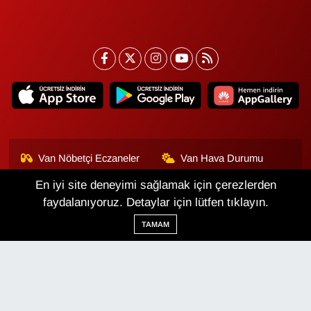
Van Nöbetçi Eczaneler
Van Hava Durumu
En iyi site deneyimi sağlamak için çerezlerden
Van Namaz Vakitleri
Van Trafik Yoğunluk
Haritası
faydalanıyoruz. Detaylar için lütfen tıklayın.
TAMAM
Puan Durumu ve Fikstür
Tüm Manşetler
Son Dakika Haberleri
Haber Arşivi
Van Haber
Çerez Politikası
Gizlilik Politikası