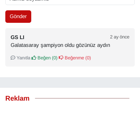
Gönder
GS LI
2 ay önce
Galatasaray şampiyon oldu gözünüz aydın
Yanıtla
Beğen (
0
)
Beğenme (
0
)
Reklam