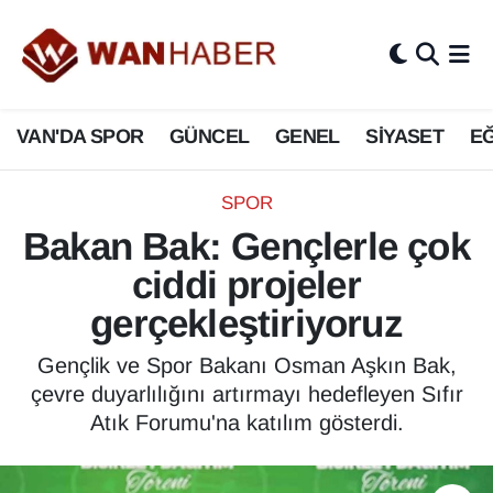
3.SAYFA
Van Nöbetçi Eczaneler
VAN'DA SPOR
GÜNCEL
GENEL
SİYASET
EĞ
ASAYİŞ
Van Hava Durumu
BİLİM VE TEKNOLOJİ
Van Namaz Vakitleri
SPOR
Bakan Bak: Gençlerle çok
Biyografi
Van Trafik Yoğunluk Haritası
ciddi projeler
Bölge Haberleri
Süper Lig Puan Durumu ve Fikstür
gerçekleştiriyoruz
ÇEVRE
Tüm Manşetler
Gençlik ve Spor Bakanı Osman Aşkın Bak,
çevre duyarlılığını artırmayı hedefleyen Sıfır
Deprem
Son Dakika Haberleri
Atık Forumu'na katılım gösterdi.
Dernekler, Odalar
Haber Arşivi