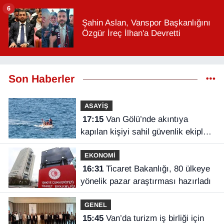
6
Şahin Aslan, Vanspor Başkanlığını
Özgür İreç İlhan'a Devretti
Son Haberler
ASAYİŞ
17:15
Van Gölü’nde akıntıya
kapılan kişiyi sahil güvenlik ekipleri
kurtardı
EKONOMİ
16:31
Ticaret Bakanlığı, 80 ülkeye
yönelik pazar araştırması hazırladı
GENEL
15:45
Van’da turizm iş birliği için