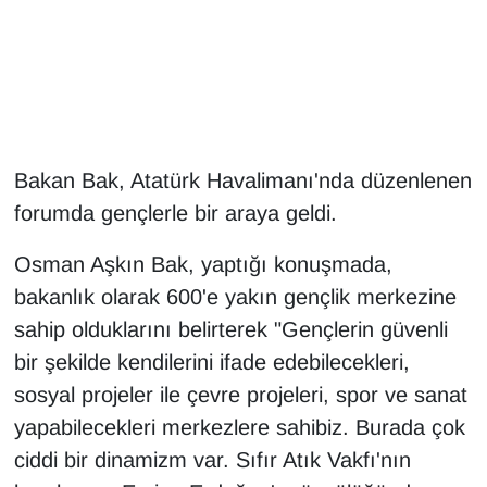
Gündem
Haber
HABERDE İNSAN
Bakan Bak, Atatürk Havalimanı'nda düzenlenen
forumda gençlerle bir araya geldi.
İngilizce
Osman Aşkın Bak, yaptığı konuşmada,
Kadın
bakanlık olarak 600'e yakın gençlik merkezine
Kamu Alımları
sahip olduklarını belirterek "Gençlerin güvenli
bir şekilde kendilerini ifade edebilecekleri,
Kim Kimdir?
sosyal projeler ile çevre projeleri, spor ve sanat
yapabilecekleri merkezlere sahibiz. Burada çok
Kültür & Sanat
ciddi bir dinamizm var. Sıfır Atık Vakfı'nın