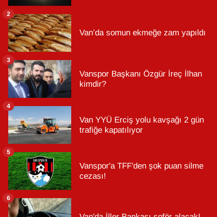
2
Van’da somun ekmeğe zam yapıldı
3
Vanspor Başkanı Özgür İreç İlhan
kimdir?
4
Van YYÜ Erciş yolu kavşağı 2 gün
trafiğe kapatılıyor
5
Vanspor'a TFF'den şok puan silme
cezası!
6
Van'da İller Bankası şoför alacak!