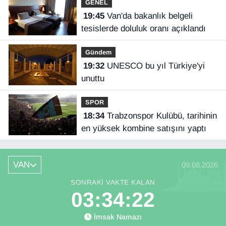
GENEL
19:45
Van'da bakanlık belgeli
tesislerde doluluk oranı açıklandı
Gündem
19:32
UNESCO bu yıl Türkiye'yi
unuttu
SPOR
18:34
Trabzonspor Kulübü, tarihinin
en yüksek kombine satışını yaptı
VAN
09.08.2026
SONRAKI VAKTE KALAN
03:34:22
İmsak Namazı