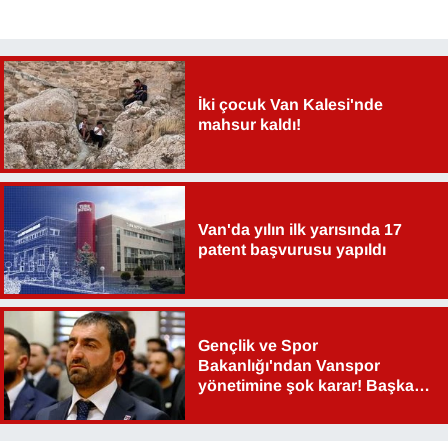
İki çocuk Van Kalesi'nde
mahsur kaldı!
Van'da yılın ilk yarısında 17
patent başvurusu yapıldı
Gençlik ve Spor
Bakanlığı'ndan Vanspor
yönetimine şok karar! Başkan
Şahin Aslan görevden alındı!