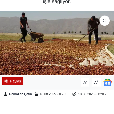
işle sağlıyor.
Diğer
DÜNYA
EĞİTİM
EKONOMİ
Eleman
Emlak
Paylaş
-
+
A
A
En çok konuşulanlar
Ramazan Çetin
18.08.2025 - 05:05
18.08.2025 - 12:05
GENEL
Güncel