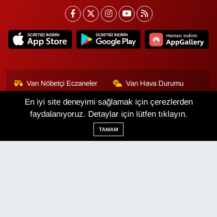
Van Nöbetçi Eczaneler
Van Hava Durumu
En iyi site deneyimi sağlamak için çerezlerden
Van Namaz Vakitleri
Van Trafik Yoğunluk
Haritası
faydalanıyoruz. Detaylar için lütfen tıklayın.
TAMAM
Puan Durumu ve Fikstür
Tüm Manşetler
Son Dakika Haberleri
Haber Arşivi
Van Haber
Çerez Politikası
Gizlilik Politikası
Üyelik Sözleşmesi
Veri Politikası
Künye
İletişim