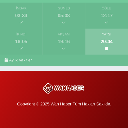
İMSAK
GÜNEŞ
ÖĞLE
03:34
05:08
12:17
İKINDI
AKŞAM
YATSI
16:05
19:16
20:44
Aylık Vakitler
Copyright © 2025 Wan Haber Tüm Hakları Saklıdır.