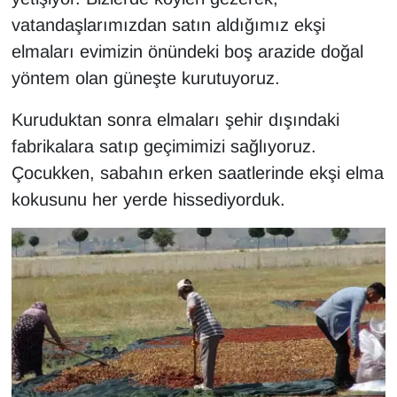
Sinema - TV
vatandaşlarımızdan satın aldığımız ekşi
elmaları evimizin önündeki boş arazide doğal
SİYASET
yöntem olan güneşte kurutuyoruz.
SPOR
Kuruduktan sonra elmaları şehir dışındaki
fabrikalara satıp geçimimizi sağlıyoruz.
TEBRİK
Çocukken, sabahın erken saatlerinde ekşi elma
TEKNOLOJİ
kokusunu her yerde hissediyorduk.
Turizm
VAN'DA SPOR
Vasıta
YAŞAM