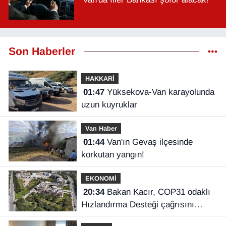
Son Haberler
HAKKARİ
01:47
Yüksekova-Van karayolunda
uzun kuyruklar
Van Haber
01:44
Van'ın Gevaş ilçesinde
korkutan yangın!
EKONOMİ
20:34
Bakan Kacır, COP31 odaklı
Hızlandırma Desteği çağrısını
açıkladı