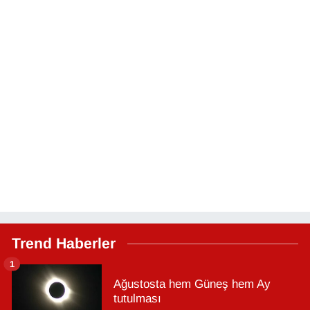
Trend Haberler
1
Ağustosta hem Güneş hem Ay
tutulması