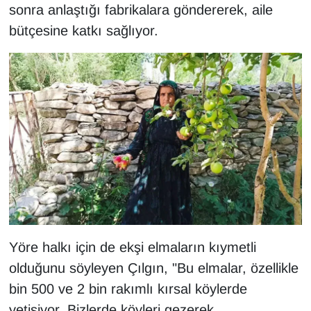
KURDÎ
sonra anlaştığı fabrikalara göndererek, aile
bütçesine katkı sağlıyor.
MAGAZİN
MEDYA
ONE EKONOMİ
POLİTİKA
Resmi İlanlar
RÖPORTAJ
Yöre halkı için de ekşi elmaların kıymetli
SAĞLIK
olduğunu söyleyen Çılgın, "Bu elmalar, özellikle
Seri İlan
bin 500 ve 2 bin rakımlı kırsal köylerde
yetişiyor. Bizlerde köyleri gezerek,