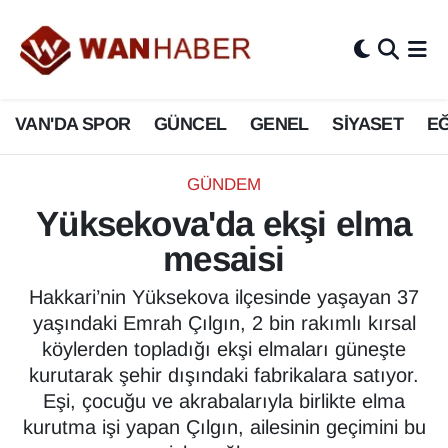
3.SAYFA
Van Nöbetçi Eczaneler
VAN'DA SPOR
GÜNCEL
GENEL
SİYASET
EĞ
ASAYİŞ
Van Hava Durumu
BİLİM VE TEKNOLOJİ
Van Namaz Vakitleri
GÜNDEM
Yüksekova'da ekşi elma
Biyografi
Van Trafik Yoğunluk Haritası
mesaisi
Bölge Haberleri
Süper Lig Puan Durumu ve Fikstür
Hakkari’nin Yüksekova ilçesinde yaşayan 37
yaşındaki Emrah Çılgın, 2 bin rakımlı kırsal
ÇEVRE
Tüm Manşetler
köylerden topladığı ekşi elmaları güneşte
kurutarak şehir dışındaki fabrikalara satıyor.
Deprem
Son Dakika Haberleri
Eşi, çocuğu ve akrabalarıyla birlikte elma
kurutma işi yapan Çılgın, ailesinin geçimini bu
Dernekler, Odalar
Haber Arşivi