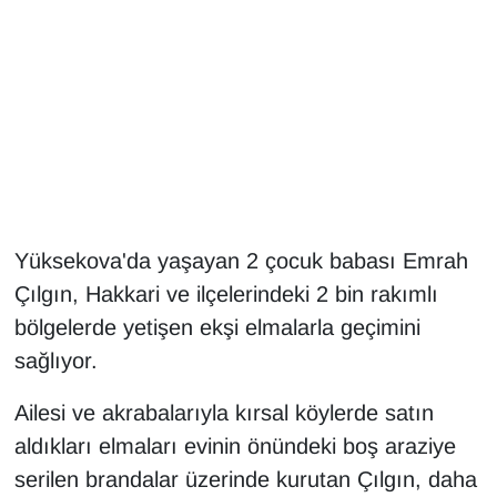
Gündem
Haber
HABERDE İNSAN
İngilizce
Yüksekova'da yaşayan 2 çocuk babası Emrah
Kadın
Çılgın, Hakkari ve ilçelerindeki 2 bin rakımlı
bölgelerde yetişen ekşi elmalarla geçimini
Kamu Alımları
sağlıyor.
Kim Kimdir?
Ailesi ve akrabalarıyla kırsal köylerde satın
aldıkları elmaları evinin önündeki boş araziye
Kültür & Sanat
serilen brandalar üzerinde kurutan Çılgın, daha