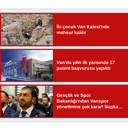
İki çocuk Van Kalesi'nde
mahsur kaldı!
Van'da yılın ilk yarısında 17
patent başvurusu yapıldı
Gençlik ve Spor
Bakanlığı'ndan Vanspor
yönetimine şok karar! Başkan
Şahin Aslan görevden alındı!