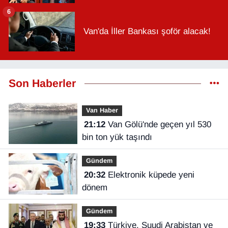
6
Van'da İller Bankası şoför alacak!
Son Haberler
Van Haber
21:12
Van Gölü'nde geçen yıl 530
bin ton yük taşındı
Gündem
20:32
Elektronik küpede yeni
dönem
Gündem
19:33
Türkiye, Suudi Arabistan ve