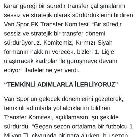
Sinema - TV
karar gereği bir süredir transfer çalışmalarını
sessiz ve stratejik olarak sürdürdüklerini bildiren
SİYASET
Van Spor FK Transfer Komitesi; “Bir süredir
sessiz ve stratejik bir transfer dönemi
SPOR
sürdürüyoruz. Komitemiz, Kırmızı-Siyah
formanın hakkını verecek, bizleri 1. Lig’e
TEBRİK
ulaştıracak kadrolar ile görüşmeye devam
TEKNOLOJİ
ediyor” ifadelerine yer verdi.
Turizm
“TEMKİNLİ ADIMLARLA İLERLİYORUZ”
Van Spor’un gelecek dönemlerini gözeterek,
VAN'DA SPOR
temkinli adımlarla yol aldıklarını bildiren
Vasıta
Transfer Komitesi, açıklamasını şu şekilde
sürdürdü; “Geçen sezon ortalama bir futbolcu 1
YAŞAM
Milyon TL civarında bir para alırken, bu sezon