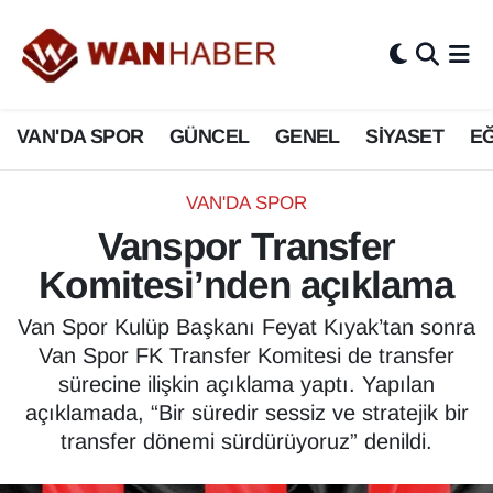
3.SAYFA
Van Nöbetçi Eczaneler
VAN'DA SPOR
GÜNCEL
GENEL
SİYASET
EĞ
ASAYİŞ
Van Hava Durumu
BİLİM VE TEKNOLOJİ
Van Namaz Vakitleri
VAN'DA SPOR
Vanspor Transfer
Biyografi
Van Trafik Yoğunluk Haritası
Komitesi’nden açıklama
Bölge Haberleri
Süper Lig Puan Durumu ve Fikstür
Van Spor Kulüp Başkanı Feyat Kıyak’tan sonra
Van Spor FK Transfer Komitesi de transfer
ÇEVRE
Tüm Manşetler
sürecine ilişkin açıklama yaptı. Yapılan
açıklamada, “Bir süredir sessiz ve stratejik bir
Deprem
Son Dakika Haberleri
transfer dönemi sürdürüyoruz” denildi.
Dernekler, Odalar
Haber Arşivi