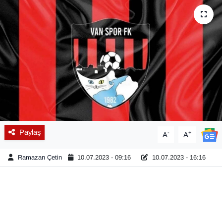
Diğer
DÜNYA
EĞİTİM
EKONOMİ
Eleman
Paylaş
-
+
A
A
Emlak
Ramazan Çetin
10.07.2023 - 09:16
10.07.2023 - 16:16
En çok konuşulanlar
GENEL
Güncel