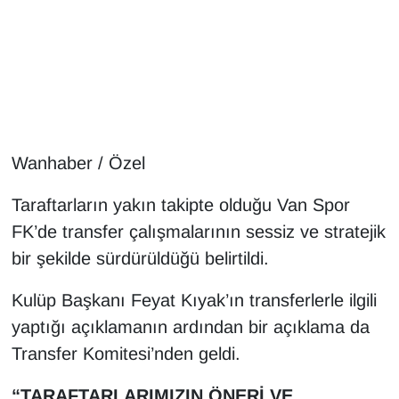
Gündem
Haber
HABERDE İNSAN
Wanhaber / Özel
İngilizce
Taraftarların yakın takipte olduğu Van Spor
Kadın
FK’de transfer çalışmalarının sessiz ve stratejik
bir şekilde sürdürüldüğü belirtildi.
Kamu Alımları
Kulüp Başkanı Feyat Kıyak’ın transferlerle ilgili
Kim Kimdir?
yaptığı açıklamanın ardından bir açıklama da
Transfer Komitesi’nden geldi.
Kültür & Sanat
“TARAFTARLARIMIZIN ÖNERİ VE