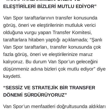
KURDÎ
ELEŞTİRİLERİ BİZLERİ MUTLU EDİYOR”
MAGAZİN
Van Spor taraftarlarının transfer konusunda
görüş, öneri ve eleştirilerinin mutluluk verici
MEDYA
olduğuna vurgu yapan Transfer Komitesi,
ONE EKONOMİ
taraftarlara hitaben yaptığı açıklamada; “Şanlı
Van Spor taraftarları, transfer konusunda çok
POLİTİKA
fazla görüş, öneri ve eleştirilerinize maruz
kalıyoruz. Bu durum Van Spor’un geleceğini
Resmi İlanlar
düşünmeniz adına bizleri çok mutlu ediyor” diye
kaydetti.
RÖPORTAJ
“SESSİZ VE STRATEJİK BİR TRANSFER
SAĞLIK
DÖNEMİ SÜRDÜRÜYORUZ”
Seri İlan
Van Spor’un menfaatleri doğrultusunda aldıkları