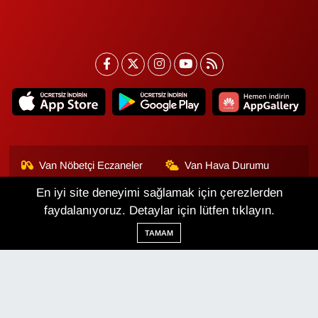
Van Nöbetçi Eczaneler
Van Hava Durumu
En iyi site deneyimi sağlamak için çerezlerden
Van Namaz Vakitleri
Van Trafik Yoğunluk
Haritası
faydalanıyoruz. Detaylar için lütfen tıklayın.
TAMAM
Puan Durumu ve Fikstür
Tüm Manşetler
Son Dakika Haberleri
Haber Arşivi
Van Haber
Çerez Politikası
Gizlilik Politikası