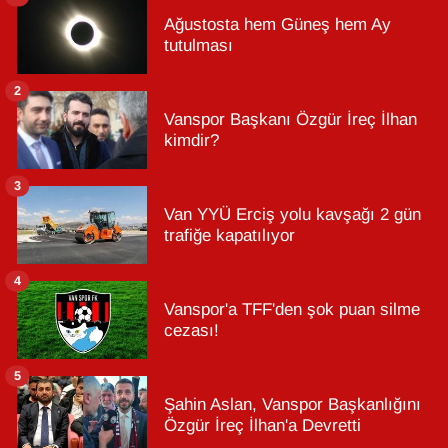
Ağustosta hem Güneş hem Ay
tutulması
2
Vanspor Başkanı Özgür İreç İlhan
kimdir?
3
Van YYÜ Erciş yolu kavşağı 2 gün
trafiğe kapatılıyor
4
Vanspor'a TFF'den şok puan silme
cezası!
5
Şahin Aslan, Vanspor Başkanlığını
Özgür İreç İlhan'a Devretti