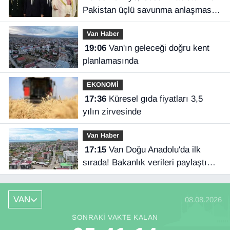
Pakistan üçlü savunma anlaşması
imzaladı
Van Haber
19:06
Van'ın geleceği doğru kent
planlamasında
EKONOMİ
17:36
Küresel gıda fiyatları 3,5
yılın zirvesinde
Van Haber
17:15
Van Doğu Anadolu'da ilk
sırada! Bakanlık verileri paylaştı…
VAN
08.08.2026
SONRAKI VAKTE KALAN