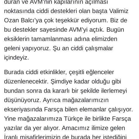
duran ve AVM'nin kapılarının açılması
Sinema - TV
noktasında ciddi destekleri olan başta Valimiz
Ozan Balcı'ya çok teşekkür ediyorum. Biz de
SİYASET
bu destekler sayesinde AVM'yi açtık. Bugün
SPOR
eksiklerin tamamlanması adına elimizden
geleni yapıyoruz. Şu an ciddi çalışmalar
TEBRİK
içindeyiz.
TEKNOLOJİ
Burada ciddi etkinlikler, çeşitli eğlenceler
düzenlenecektir. Şimdiye kadar olduğu gibi
Turizm
bundan sonra da kararlı bir şekilde ilerlemeyi
düşünüyoruz. Ayrıca mağazalarımızın
VAN'DA SPOR
ekseriyasında Farsça bilen elemanlar çalışıyor.
Vasıta
Yine mağazalarımıza Türkçe ile birlikte Farsça
yazılar da yer alıyor. Amacımız ilimize gelen
YAŞAM
İranlı misafirlerimizin de burada her istediğini