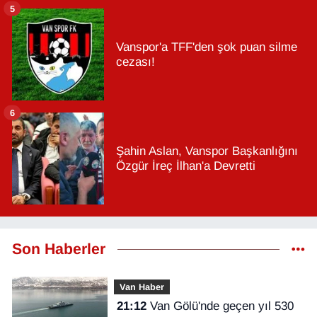
5
Vanspor'a TFF'den şok puan silme
cezası!
6
Şahin Aslan, Vanspor Başkanlığını
Özgür İreç İlhan'a Devretti
Son Haberler
Van Haber
21:12
Van Gölü'nde geçen yıl 530