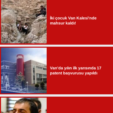
İki çocuk Van Kalesi'nde
mahsur kaldı!
Van'da yılın ilk yarısında 17
patent başvurusu yapıldı