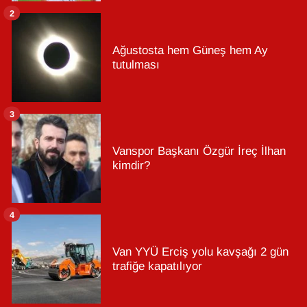
2
Ağustosta hem Güneş hem Ay
tutulması
3
Vanspor Başkanı Özgür İreç İlhan
kimdir?
4
Van YYÜ Erciş yolu kavşağı 2 gün
trafiğe kapatılıyor