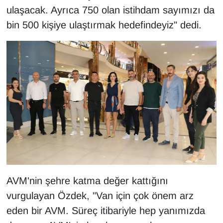
KURDÎ
ulaşacak. Ayrıca 750 olan istihdam sayımızı da
bin 500 kişiye ulaştırmak hedefindeyiz" dedi.
MAGAZİN
MEDYA
ONE EKONOMİ
POLİTİKA
Resmi İlanlar
RÖPORTAJ
AVM'nin şehre katma değer kattığını
SAĞLIK
vurgulayan Özdek, "Van için çok önem arz
Seri İlan
eden bir AVM. Süreç itibariyle hep yanımızda