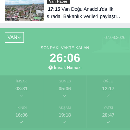
Van Haber
17:15
Van Doğu Anadolu'da ilk
sırada! Bakanlık verileri paylaştı…
VAN
07.08.2026
SONRAKI VAKTE KALAN
26:05
İmsak Namazı
İMSAK
GÜNEŞ
ÖĞLE
03:31
05:06
12:17
İKINDI
AKŞAM
YATSI
16:06
19:18
20:47