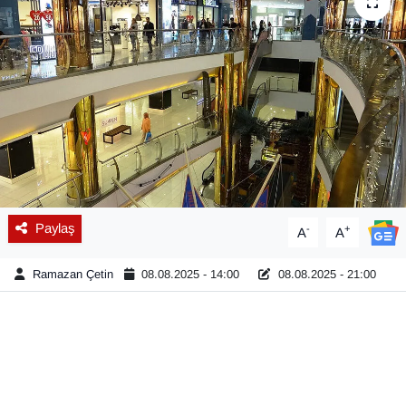
Diğer
DÜNYA
EĞİTİM
EKONOMİ
Eleman
Paylaş
-
+
A
A
Emlak
Ramazan Çetin
08.08.2025 - 14:00
08.08.2025 - 21:00
En çok konuşulanlar
GENEL
Güncel