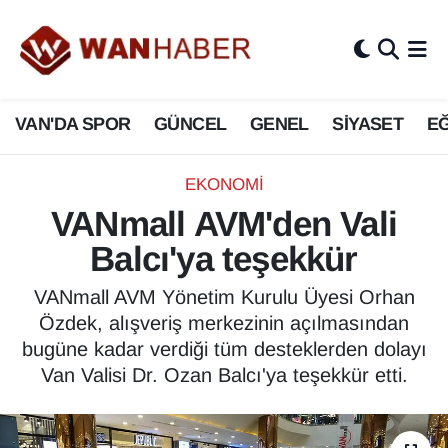
3.SAYFA
Van Nöbetçi Eczaneler
VAN'DA SPOR
GÜNCEL
GENEL
SİYASET
EĞ
ASAYİŞ
Van Hava Durumu
BİLİM VE TEKNOLOJİ
Van Namaz Vakitleri
EKONOMİ
VANmall AVM'den Vali
Biyografi
Van Trafik Yoğunluk Haritası
Balcı'ya teşekkür
Bölge Haberleri
Süper Lig Puan Durumu ve Fikstür
VANmall AVM Yönetim Kurulu Üyesi Orhan
Özdek, alışveriş merkezinin açılmasından
ÇEVRE
Tüm Manşetler
bugüne kadar verdiği tüm desteklerden dolayı
Van Valisi Dr. Ozan Balcı'ya teşekkür etti.
Deprem
Son Dakika Haberleri
Dernekler, Odalar
Haber Arşivi