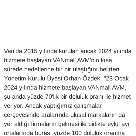
Gündem
Haber
HABERDE İNSAN
Van'da 2015 yılında kurulan ancak 2024 yılında
hizmete başlayan VANmall AVM'nin kısa
İngilizce
sürede hedeflerine bir bir ulaştığını belirten
Kadın
Yönetim Kurulu Üyesi Orhan Özdek, "23 Ocak
2024 yılında hizmete başlayan VANmall AVM,
Kamu Alımları
şu anda yüzde 70'lik bir doluluk oranı ile hizmet
veriyor. Ancak yaptığımız çalışmalar
Kim Kimdir?
çerçevesinde aralarında ulusal markaların da
Kültür & Sanat
yer aldığı firmaların gelmesi ile birlikte eylül ayı
ortalarında burası yüzde 100 doluluk oranına