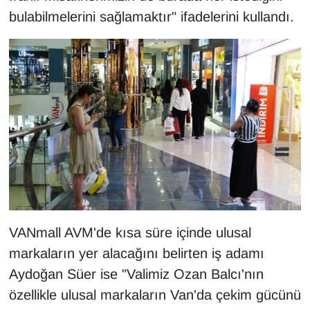
bulabilmelerini sağlamaktır" ifadelerini kullandı.
YEREL
VANmall AVM'de kısa süre içinde ulusal
markaların yer alacağını belirten iş adamı
Aydoğan Süer ise "Valimiz Ozan Balcı'nın
özellikle ulusal markaların Van'da çekim gücünü