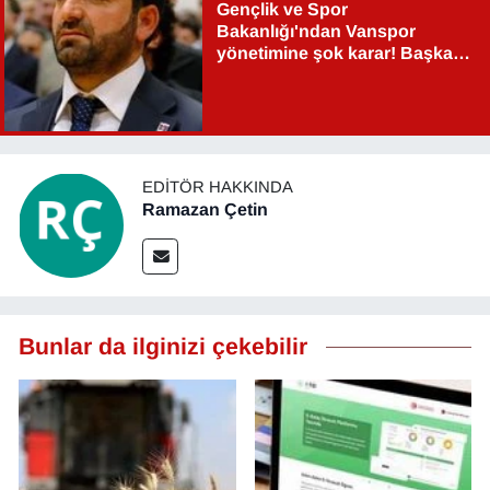
Gençlik ve Spor
Bakanlığı'ndan Vanspor
yönetimine şok karar! Başkan
Şahin Aslan görevden alındı!
EDITÖR HAKKINDA
Ramazan Çetin
Bunlar da ilginizi çekebilir