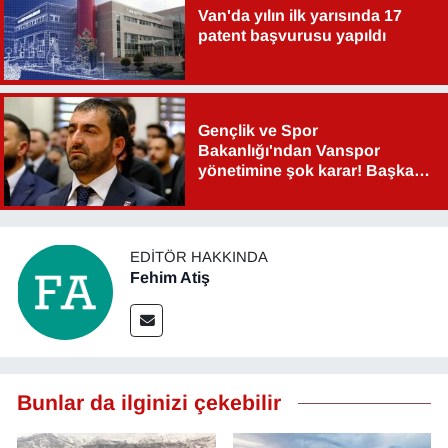
Van'da yılın ilk yarısında 17
patent başvurusu yapıldı
Gençlik ve Spor
Bakanlığı'ndan Vanspor
yönetimine şok karar! Başkan
Şahin Aslan görevden alındı!
EDITÖR HAKKINDA
Fehim Atiş
Bunlar da ilginizi çekebilir