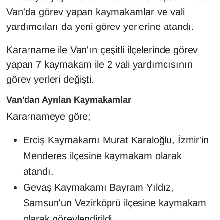
KURDÎ
Van'da görev yapan kaymakamlar ve vali
yardımcıları da yeni görev yerlerine atandı.
MAGAZİN
Kararname ile Van'ın çeşitli ilçelerinde görev
MEDYA
yapan 7 kaymakam ile 2 vali yardımcısının
görev yerleri değişti.
ONE EKONOMİ
Van'dan Ayrılan Kaymakamlar
POLİTİKA
Kararnameye göre;
Resmi İlanlar
Erciş Kaymakamı Murat Karaloğlu, İzmir'in
RÖPORTAJ
Menderes ilçesine kaymakam olarak
atandı.
SAĞLIK
Gevaş Kaymakamı Bayram Yıldız,
Samsun'un Vezirköprü ilçesine kaymakam
Seri İlan
olarak görevlendirildi.