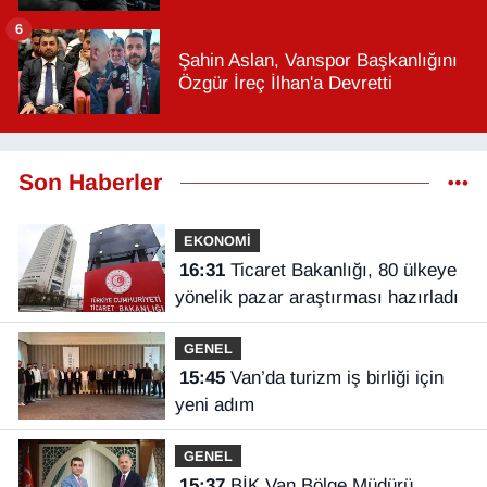
6
Şahin Aslan, Vanspor Başkanlığını
Özgür İreç İlhan'a Devretti
Son Haberler
EKONOMİ
16:31
Ticaret Bakanlığı, 80 ülkeye
yönelik pazar araştırması hazırladı
GENEL
15:45
Van’da turizm iş birliği için
yeni adım
GENEL
15:37
BİK Van Bölge Müdürü