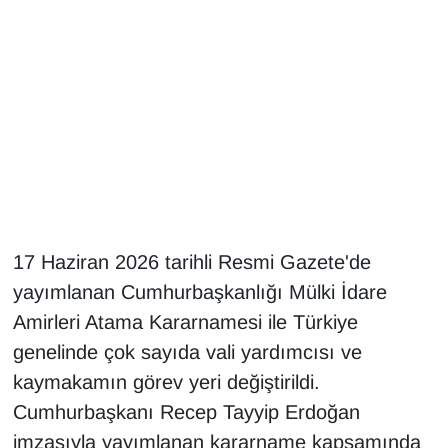
Gündem
Haber
HABERDE İNSAN
İngilizce
Kadın
17 Haziran 2026 tarihli Resmi Gazete'de
yayımlanan Cumhurbaşkanlığı Mülki İdare
Kamu Alımları
Amirleri Atama Kararnamesi ile Türkiye
genelinde çok sayıda vali yardımcısı ve
Kim Kimdir?
kaymakamın görev yeri değiştirildi.
Kültür & Sanat
Cumhurbaşkanı Recep Tayyip Erdoğan
imzasıyla yayımlanan kararname kapsamında