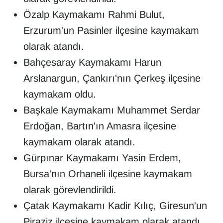
Sinema - TV
Özalp Kaymakamı Rahmi Bulut,
Erzurum'un Pasinler ilçesine kaymakam
SİYASET
olarak atandı.
SPOR
Bahçesaray Kaymakamı Harun
Arslanargun, Çankırı'nın Çerkeş ilçesine
TEBRİK
kaymakam oldu.
Başkale Kaymakamı Muhammet Serdar
TEKNOLOJİ
Erdoğan, Bartın'ın Amasra ilçesine
Turizm
kaymakam olarak atandı.
Gürpınar Kaymakamı Yasin Erdem,
VAN'DA SPOR
Bursa'nın Orhaneli ilçesine kaymakam
Vasıta
olarak görevlendirildi.
Çatak Kaymakamı Kadir Kılıç, Giresun'un
YAŞAM
Piraziz ilçesine kaymakam olarak atandı.