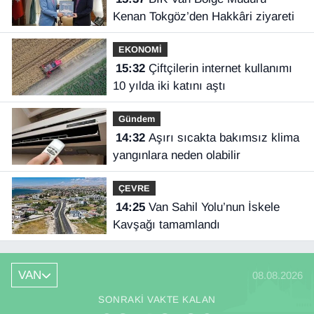
Kenan Tokgöz’den Hakkâri ziyareti
EKONOMİ
15:32
Çiftçilerin internet kullanımı
10 yılda iki katını aştı
Gündem
14:32
Aşırı sıcakta bakımsız klima
yangınlara neden olabilir
ÇEVRE
14:25
Van Sahil Yolu’nun İskele
Kavşağı tamamlandı
VAN
08.08.2026
SONRAKI VAKTE KALAN