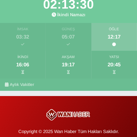
02:13:30
İkindi Namazı
İMSAK
GÜNEŞ
ÖĞLE
03:32
05:07
12:17
İKINDI
AKŞAM
YATSI
16:06
19:17
20:45
Aylık Vakitler
Copyright © 2025 Wan Haber Tüm Hakları Saklıdır.