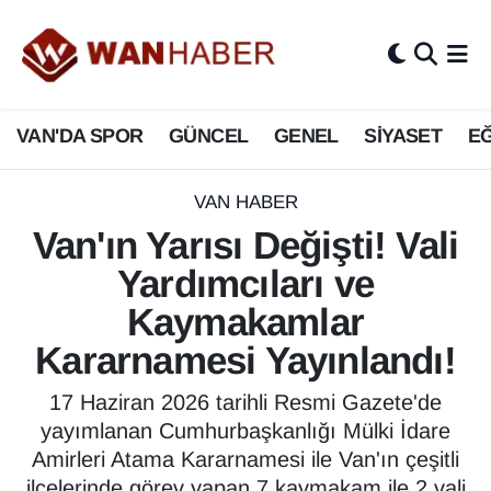
3.SAYFA
Van Nöbetçi Eczaneler
VAN'DA SPOR
GÜNCEL
GENEL
SİYASET
EĞ
ASAYİŞ
Van Hava Durumu
BİLİM VE TEKNOLOJİ
Van Namaz Vakitleri
VAN HABER
Van'ın Yarısı Değişti! Vali
Biyografi
Van Trafik Yoğunluk Haritası
Yardımcıları ve
Bölge Haberleri
Süper Lig Puan Durumu ve Fikstür
Kaymakamlar
Kararnamesi Yayınlandı!
ÇEVRE
Tüm Manşetler
17 Haziran 2026 tarihli Resmi Gazete'de
Deprem
Son Dakika Haberleri
yayımlanan Cumhurbaşkanlığı Mülki İdare
Amirleri Atama Kararnamesi ile Van'ın çeşitli
Dernekler, Odalar
Haber Arşivi
ilçelerinde görev yapan 7 kaymakam ile 2 vali