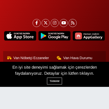
Van Nöbetçi Eczaneler
Van Hava Durumu
En iyi site deneyimi sağlamak için çerezlerden
Van Namaz Vakitleri
Van Trafik Yoğunluk
Haritası
faydalanıyoruz. Detaylar için lütfen tıklayın.
TAMAM
Puan Durumu ve Fikstür
Tüm Manşetler
Son Dakika Haberleri
Haber Arşivi