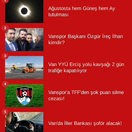
Ağustosta hem Güneş hem Ay
tutulması
2
Vanspor Başkanı Özgür İreç İlhan
kimdir?
3
Van YYÜ Erciş yolu kavşağı 2 gün
trafiğe kapatılıyor
4
Vanspor'a TFF'den şok puan silme
cezası!
5
Van'da İller Bankası şoför alacak!