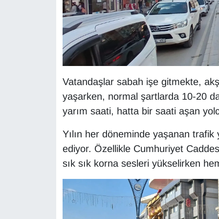
KURDÎ
MAGAZİN
MEDYA
ONE EKONOMİ
Vatandaşlar sabah işe gitmekte, ak
yaşarken, normal şartlarda 10-20 da
POLİTİKA
yarım saati, hatta bir saati aşan yol
Resmi İlanlar
Yılın her döneminde yaşanan trafi
ediyor. Özellikle Cumhuriyet Caddes
RÖPORTAJ
sık sık korna sesleri yükselirken hem
SAĞLIK
Seri İlan