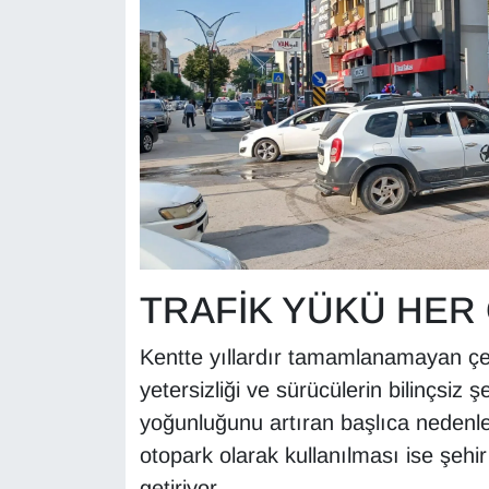
Sinema - TV
SİYASET
SPOR
TEBRİK
TEKNOLOJİ
Turizm
TRAFİK YÜKÜ HER
VAN'DA SPOR
Kentte yıllardır tamamlanamayan çevr
yetersizliği ve sürücülerin bilinçsiz ş
Vasıta
yoğunluğunu artıran başlıca nedenler
otopark olarak kullanılması ise şehir
YAŞAM
getiriyor.