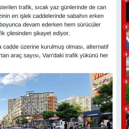
terilen trafik, sıcak yaz günlerinde de can
nin en işlek caddelerinde sabahın erken
n boyunca devam ederken hem sürücüler
3
k çilesinden şikayet ediyor.
a cadde üzerine kurulmuş olması, alternatif
4
tan araç sayısı, Van'daki trafik yükünü her
5
6