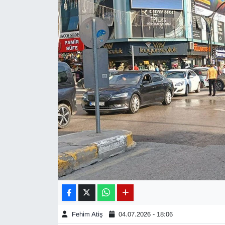
Diğer
DÜNYA
EĞİTİM
EKONOMİ
Eleman
Emlak
En çok konuşulanlar
GENEL
Fehim Atiş
04.07.2026 - 18:06
Güncel