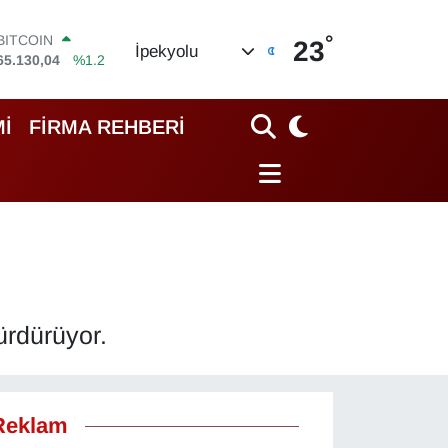
°
DOLAR
23
İpekyolu
47,7106
%0.17
EURO
55,1652
%0.27
STERLİN
İ
FİRMA REHBERİ
64,4046
%0.35
GRAM ALTIN
6648.99
%2.59
BİST100
13.773
%-19
BITCOIN
65.130,04
%1.2
ürdürüyor.
Reklam