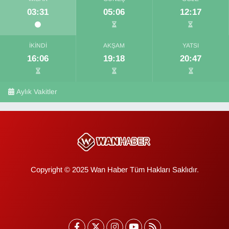
03:31
05:06
12:17
İKINDI
AKŞAM
YATSI
16:06
19:18
20:47
Aylık Vakitler
Copyright © 2025 Wan Haber Tüm Hakları Saklıdır.