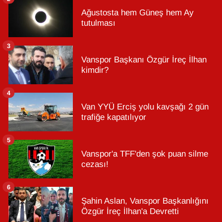
Ağustosta hem Güneş hem Ay
tutulması
3
Vanspor Başkanı Özgür İreç İlhan
kimdir?
4
Van YYÜ Erciş yolu kavşağı 2 gün
trafiğe kapatılıyor
5
Vanspor'a TFF'den şok puan silme
cezası!
6
Şahin Aslan, Vanspor Başkanlığını
Özgür İreç İlhan'a Devretti