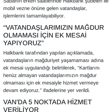
Sabahın erken saatlerinde Halkbank şubeleri ile
Sinema - TV
mobil vezne önüne gelen vatandaşlar,
işlemlerini tamamlayabiliyor.
SİYASET
“VATANDAŞLARIMIZIN MAĞDUR
SPOR
OLMAMASI İÇİN EK MESAİ
YAPIYORUZ”
TEBRİK
Halkbank tarafından yapılan açıklamada,
TEKNOLOJİ
vatandaşların mağduriyet yaşamaması adına
ek mesai uygulandığı belirtilerek, “Kartlarını
Turizm
henüz almayan vatandaşlarımızın mağdur
VAN'DA SPOR
olmaması için ek mesaiyle hizmet vermeye
devam ediyoruz.” ifadelerine yer verildi.
Vasıta
VAN'DA 5 NOKTADA HİZMET
YAŞAM
VERİLİYOR