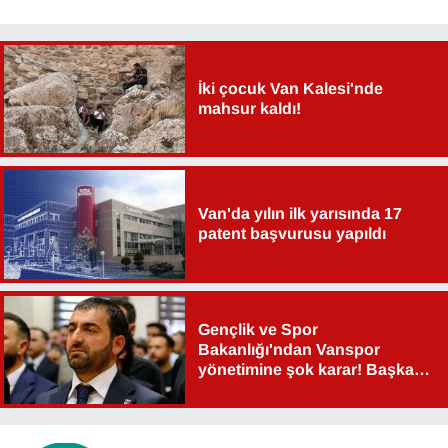
İki çocuk Van Kalesi'nde
mahsur kaldı!
Van'da yılın ilk yarısında 17
patent başvurusu yapıldı
Gençlik ve Spor
Bakanlığı'ndan Vanspor
yönetimine şok karar! Başkan
Şahin Aslan görevden alındı!