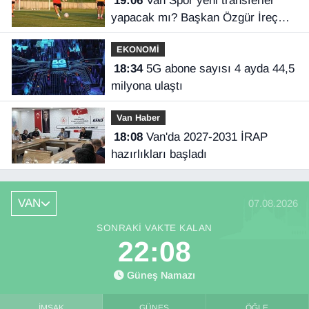
19:06
Van Spor yeni transferler
yapacak mı? Başkan Özgür İreç
İlhan açıkladı
EKONOMİ
18:34
5G abone sayısı 4 ayda 44,5
milyona ulaştı
Van Haber
18:08
Van'da 2027-2031 İRAP
hazırlıkları başladı
VAN
07.08.2026
SONRAKI VAKTE KALAN
22:07
Güneş Namazı
İMSAK
GÜNEŞ
ÖĞLE