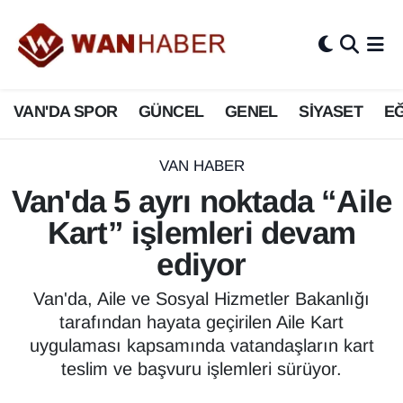
3.SAYFA
Van Nöbetçi Eczaneler
VAN'DA SPOR
GÜNCEL
GENEL
SİYASET
EĞ
ASAYİŞ
Van Hava Durumu
BİLİM VE TEKNOLOJİ
Van Namaz Vakitleri
VAN HABER
Van'da 5 ayrı noktada “Aile
Biyografi
Van Trafik Yoğunluk Haritası
Kart” işlemleri devam
Bölge Haberleri
Süper Lig Puan Durumu ve Fikstür
ediyor
ÇEVRE
Tüm Manşetler
Van'da, Aile ve Sosyal Hizmetler Bakanlığı
tarafından hayata geçirilen Aile Kart
Deprem
Son Dakika Haberleri
uygulaması kapsamında vatandaşların kart
teslim ve başvuru işlemleri sürüyor.
Dernekler, Odalar
Haber Arşivi