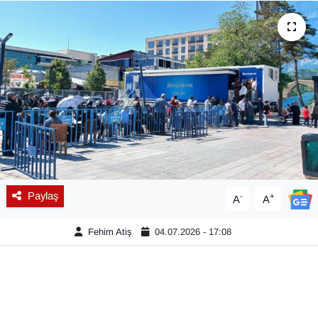
Diğer
DÜNYA
EĞİTİM
EKONOMİ
Eleman
Paylaş
-
+
A
A
Emlak
Fehim Atiş
04.07.2026 - 17:08
En çok konuşulanlar
GENEL
Güncel