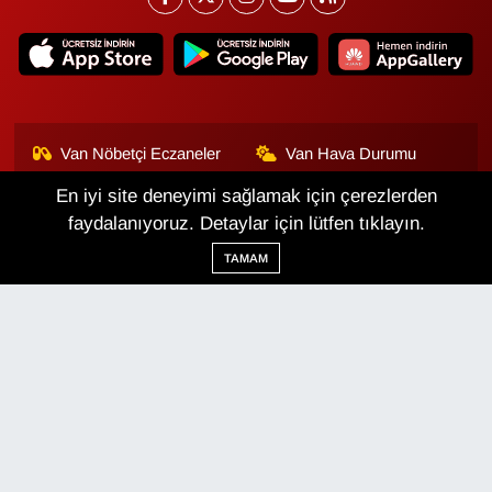
Van Nöbetçi Eczaneler
Van Hava Durumu
En iyi site deneyimi sağlamak için çerezlerden
Van Namaz Vakitleri
Van Trafik Yoğunluk
Haritası
faydalanıyoruz. Detaylar için lütfen tıklayın.
TAMAM
Puan Durumu ve Fikstür
Tüm Manşetler
Son Dakika Haberleri
Haber Arşivi
Van Haber
Çerez Politikası
Gizlilik Politikası
Üyelik Sözleşmesi
Veri Politikası
Künye
İletişim
Haber Yazılımı:
TE Bilişim