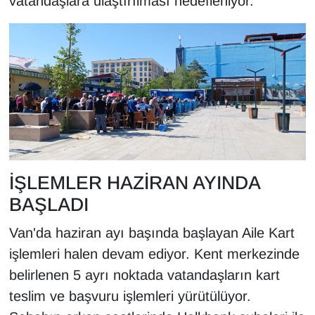
vatandaşlara ulaştırılması hedefleniyor.
KURDÎ
MAGAZİN
MEDYA
ONE EKONOMİ
POLİTİKA
İŞLEMLER HAZİRAN AYINDA
Resmi İlanlar
BAŞLADI
RÖPORTAJ
Van'da haziran ayı başında başlayan Aile Kart
işlemleri halen devam ediyor. Kent merkezinde
SAĞLIK
belirlenen 5 ayrı noktada vatandaşların kart
Seri İlan
teslim ve başvuru işlemleri yürütülüyor.