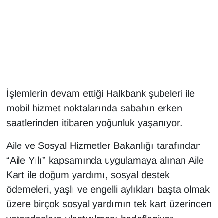
Gündem
Haber
HABERDE İNSAN
İşlemlerin devam ettiği Halkbank şubeleri ile
İngilizce
mobil hizmet noktalarında sabahın erken
Kadın
saatlerinden itibaren yoğunluk yaşanıyor.
Aile ve Sosyal Hizmetler Bakanlığı tarafından
Kamu Alımları
“Aile Yılı” kapsamında uygulamaya alınan Aile
Kim Kimdir?
Kart ile doğum yardımı, sosyal destek
ödemeleri, yaşlı ve engelli aylıkları başta olmak
Kültür & Sanat
üzere birçok sosyal yardımın tek kart üzerinden