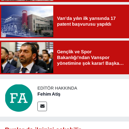
Van'da yılın ilk yarısında 17
patent başvurusu yapıldı
Gençlik ve Spor
Bakanlığı'ndan Vanspor
yönetimine şok karar! Başkan
Şahin Aslan görevden alındı!
EDITÖR HAKKINDA
Fehim Atiş