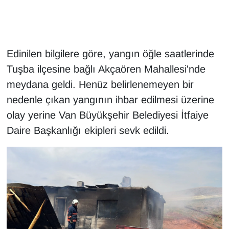
Gündem
Haber
Edinilen bilgilere göre, yangın öğle saatlerinde
Tuşba ilçesine bağlı Akçaören Mahallesi'nde
HABERDE İNSAN
meydana geldi. Henüz belirlenemeyen bir
nedenle çıkan yangının ihbar edilmesi üzerine
İngilizce
olay yerine Van Büyükşehir Belediyesi İtfaiye
Kadın
Daire Başkanlığı ekipleri sevk edildi.
Kamu Alımları
Kim Kimdir?
Kültür & Sanat