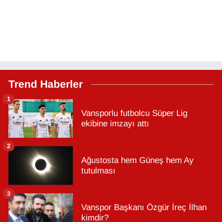
Trend Haberler
1
Vansporlu futbolcu Süper Lig
ekibine imzayı attı
2
Ağustosta hem Güneş hem Ay
tutulması
3
Vanspor Başkanı Özgür İreç İlhan
kimdir?