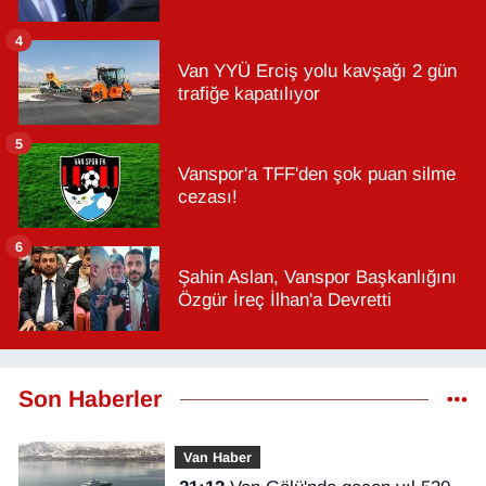
4
Van YYÜ Erciş yolu kavşağı 2 gün
trafiğe kapatılıyor
5
Vanspor'a TFF'den şok puan silme
cezası!
6
Şahin Aslan, Vanspor Başkanlığını
Özgür İreç İlhan'a Devretti
Son Haberler
Van Haber