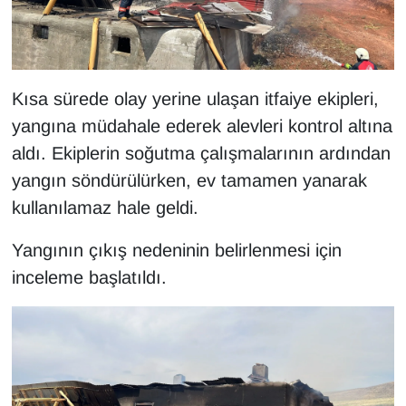
KURDÎ
MAGAZİN
Kısa sürede olay yerine ulaşan itfaiye ekipleri,
MEDYA
yangına müdahale ederek alevleri kontrol altına
ONE EKONOMİ
aldı. Ekiplerin soğutma çalışmalarının ardından
yangın söndürülürken, ev tamamen yanarak
POLİTİKA
kullanılamaz hale geldi.
Resmi İlanlar
Yangının çıkış nedeninin belirlenmesi için
inceleme başlatıldı.
RÖPORTAJ
SAĞLIK
Seri İlan