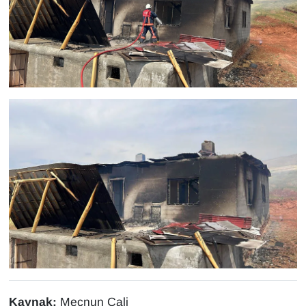
Sinema - TV
SİYASET
SPOR
TEBRİK
TEKNOLOJİ
Turizm
VAN'DA SPOR
Vasıta
YAŞAM
Kaynak:
Mecnun Çali