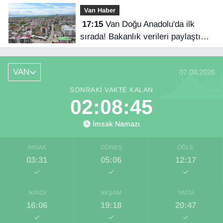
Van Haber
17:15
Van Doğu Anadolu'da ilk
sırada! Bakanlık verileri paylaştı…
VAN
07.08.2026
SONRAKI VAKTE KALAN
02:08:44
İmsak Namazı
İMSAK
GÜNEŞ
ÖĞLE
03:31
05:06
12:17
İKINDI
AKŞAM
YATSI
16:06
19:18
20:47