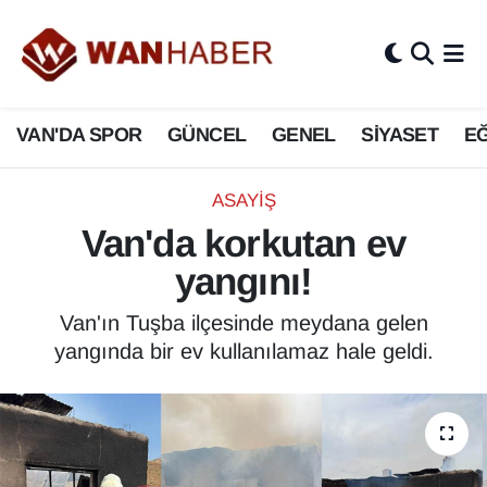
3.SAYFA
Van Nöbetçi Eczaneler
VAN'DA SPOR
GÜNCEL
GENEL
SİYASET
EĞ
ASAYİŞ
Van Hava Durumu
BİLİM VE TEKNOLOJİ
Van Namaz Vakitleri
ASAYİŞ
Van'da korkutan ev
Biyografi
Van Trafik Yoğunluk Haritası
yangını!
Bölge Haberleri
Süper Lig Puan Durumu ve Fikstür
Van'ın Tuşba ilçesinde meydana gelen
yangında bir ev kullanılamaz hale geldi.
ÇEVRE
Tüm Manşetler
Deprem
Son Dakika Haberleri
Dernekler, Odalar
Haber Arşivi