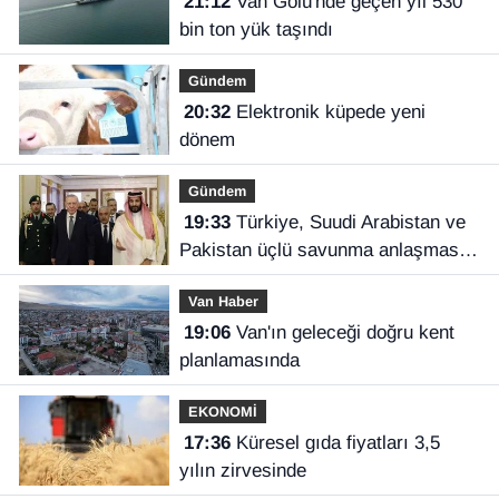
21:12
Van Gölü'nde geçen yıl 530
bin ton yük taşındı
Gündem
20:32
Elektronik küpede yeni
dönem
Gündem
19:33
Türkiye, Suudi Arabistan ve
Pakistan üçlü savunma anlaşması
imzaladı
Van Haber
19:06
Van'ın geleceği doğru kent
planlamasında
EKONOMİ
17:36
Küresel gıda fiyatları 3,5
yılın zirvesinde