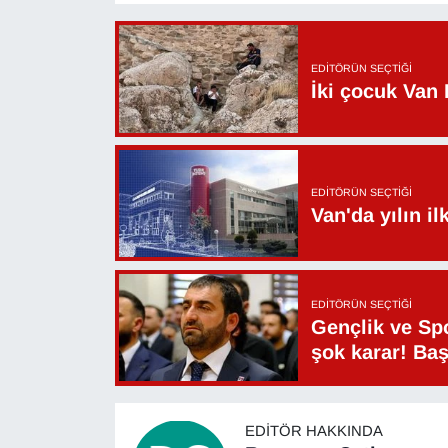
Sinema - TV
SİYASET
EDITÖRÜN SEÇTIĞI
İki çocuk Van 
SPOR
TEBRİK
EDITÖRÜN SEÇTIĞI
Van'da yılın i
TEKNOLOJİ
Turizm
EDITÖRÜN SEÇTIĞI
VAN'DA SPOR
Gençlik ve Sp
şok karar! Ba
Vasıta
YAŞAM
EDITÖR HAKKINDA