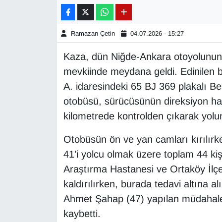
Gündem
Ramazan Çetin
04.07.2026 - 15:27
Haber
Kaza, dün Niğde-Ankara otoyolunun
mevkiinde meydana geldi. Edinilen bi
HABERDE İNSAN
A. idaresindeki 65 BJ 369 plakalı B
İngilizce
otobüsü, sürücüsünün direksiyon ha
kilometrede kontrolden çıkarak yolu
Kadın
Otobüsün ön ve yan camları kırılırk
Kamu Alımları
41’i yolcu olmak üzere toplam 44 kiş
Araştırma Hastanesi ve Ortaköy İlçe
Kim Kimdir?
kaldırılırken, burada tedavi altına a
Ahmet Şahap (47) yapılan müdahale
Kültür & Sanat
kaybetti.