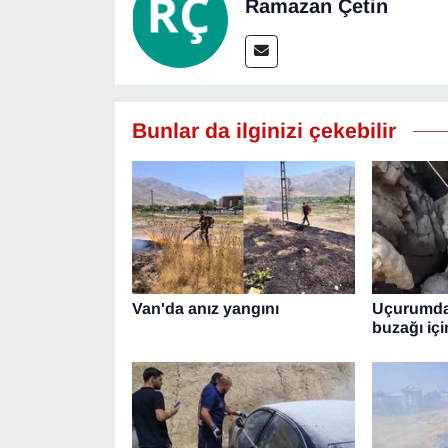
Ramazan Çetin
YEREL
Bunlar da ilginizi çekebilir
Van'da anız yangını
Uçurumdan
buzağı içi