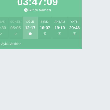
03:47:08
İkindi Namazı
SAK
GÜNEŞ
ÖĞLE
İKINDI
AKŞAM
YATSI
:30
05:05
12:17
16:07
19:19
20:48
Aylık Vakitler