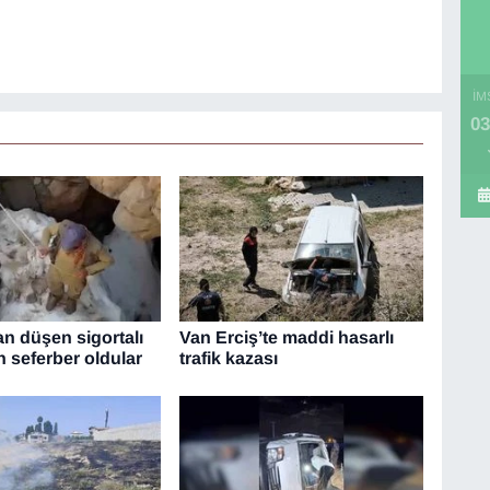
İM
03
 düşen sigortalı
Van Erciş’te maddi hasarlı
n seferber oldular
trafik kazası