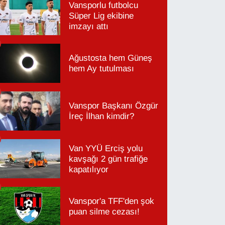
Vansporlu futbolcu
Süper Lig ekibine
imzayı attı
Ağustosta hem Güneş
hem Ay tutulması
Vanspor Başkanı Özgür
İreç İlhan kimdir?
Van YYÜ Erciş yolu
kavşağı 2 gün trafiğe
kapatılıyor
Vanspor'a TFF'den şok
puan silme cezası!