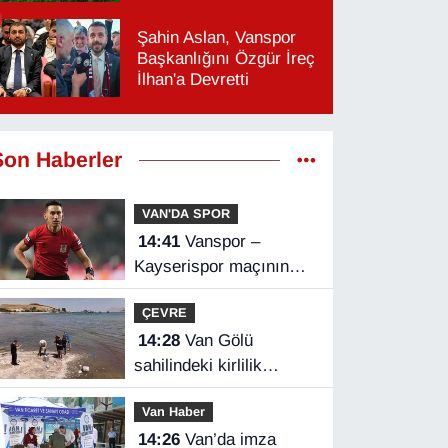
Şahin Aslan, Vanspor
Başkanlığını Özgür İreç
İlhan'a Devretti
Son Haberler
VAN'DA SPOR
14:41
Vanspor –
Kayserispor maçının
hakemleri belli oldu
ÇEVRE
14:28
Van Gölü
sahilindeki kirlilik
ihbarları üzerine
Van Haber
numune alındı
14:26
Van’da imza