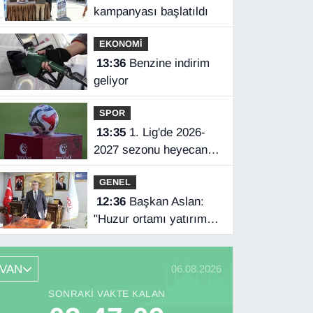
kampanyası başlatıldı
EKONOMİ
13:36
Benzine indirim
geliyor
SPOR
13:35
1. Lig'de 2026-
2027 sezonu heyecanı
yarın başlayacak
GENEL
12:36
Başkan Aslan:
"Huzur ortamı yatırımın
en büyük güvencesidir"
VAN
06.08.2026
SONRAKI VAKTE KALAN