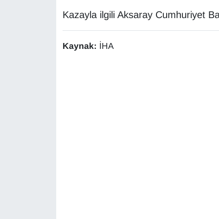
KURDÎ
Kazayla ilgili Aksaray Cumhuriyet Ba
MAGAZİN
Kaynak:
İHA
MEDYA
ONE EKONOMİ
POLİTİKA
Resmi İlanlar
RÖPORTAJ
SAĞLIK
Seri İlan