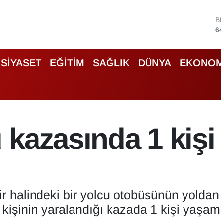
B
6
D
4
E
5
SİYASET
EĞİTİM
SAĞLIK
DÜNYA
EKONOM
S
6
G
6
B
1
kazasında 1 kişi 
r halindeki bir yolcu otobüsünün yoldan
şinin yaralandığı kazada 1 kişi yaşamını