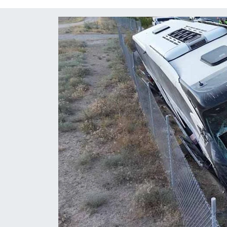
Diğer
DÜNYA
EĞİTİM
EKONOMİ
Eleman
Emlak
En çok konuşulanlar
GENEL
Güncel