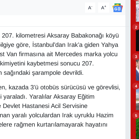
-
+
A
A
2
 207. kilometresi Aksaray Babakonağı köyü
lgiye göre, İstanbul’dan Irak’a giden Yahya
est Van firmasına ait Mercedes marka yolcu
3
kimiyetini kaybetmesi sonucu 207.
n sağındaki şarampole devrildi.
4
en, kazada 3’ü otobüs sürücüsü ve görevlisi,
i yaraladı. Yaralılar Aksaray Eğitim
 Devlet Hastanesi Acil Servisine
lınan yaralı yolculardan Irak uyruklu Hazim
5
lere rağmen kurtarılamayarak hayatını