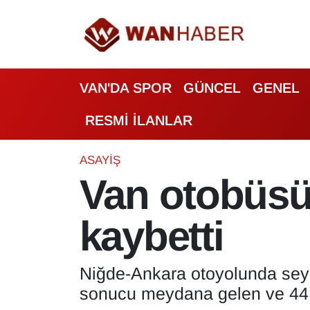
3.SAYFA
Van Nöbetçi Eczaneler
VAN'DA SPOR
GÜNCEL
GENEL
ASAYİŞ
Van Hava Durumu
RESMİ İLANLAR
BİLİM VE TEKNOLOJİ
Van Namaz Vakitleri
Biyografi
Van Trafik Yoğunluk Haritası
ASAYİŞ
Van otobüsü 
Bölge Haberleri
Süper Lig Puan Durumu ve Fikstür
kaybetti
ÇEVRE
Tüm Manşetler
Deprem
Son Dakika Haberleri
Niğde-Ankara otoyolunda seyi
sonucu meydana gelen ve 44 ki
Dernekler, Odalar
Haber Arşivi