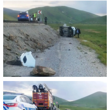
KURDÎ
MAGAZİN
MEDYA
ONE EKONOMİ
POLİTİKA
Resmi İlanlar
RÖPORTAJ
SAĞLIK
Seri İlan