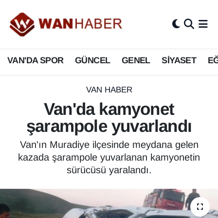
3.SAYFA
Van Nöbetçi Eczaneler
VAN'DA SPOR
GÜNCEL
GENEL
SİYASET
EĞ
ASAYİŞ
Van Hava Durumu
BİLİM VE TEKNOLOJİ
Van Namaz Vakitleri
VAN HABER
Van'da kamyonet
Biyografi
Van Trafik Yoğunluk Haritası
şarampole yuvarlandı
Bölge Haberleri
Süper Lig Puan Durumu ve Fikstür
Van'ın Muradiye ilçesinde meydana gelen
kazada şarampole yuvarlanan kamyonetin
ÇEVRE
Tüm Manşetler
sürücüsü yaralandı.
Deprem
Son Dakika Haberleri
Dernekler, Odalar
Haber Arşivi