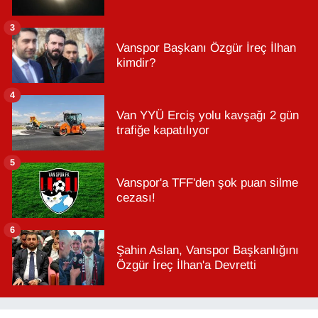
3
Vanspor Başkanı Özgür İreç İlhan
kimdir?
4
Van YYÜ Erciş yolu kavşağı 2 gün
trafiğe kapatılıyor
5
Vanspor'a TFF'den şok puan silme
cezası!
6
Şahin Aslan, Vanspor Başkanlığını
Özgür İreç İlhan'a Devretti