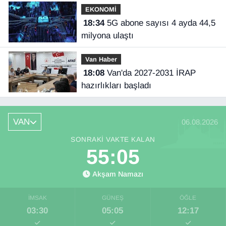
EKONOMİ
18:34
5G abone sayısı 4 ayda 44,5
milyona ulaştı
Van Haber
18:08
Van'da 2027-2031 İRAP
hazırlıkları başladı
VAN
06.08.2026
SONRAKI VAKTE KALAN
55:04
Akşam Namazı
İMSAK
GÜNEŞ
ÖĞLE
03:30
05:05
12:17