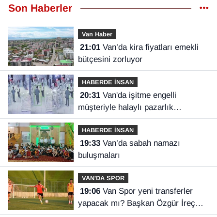
Son Haberler
Van Haber
21:01
Van’da kira fiyatları emekli
bütçesini zorluyor
HABERDE İNSAN
20:31
Van'da işitme engelli
müşteriyle halaylı pazarlık
gülümsetti
HABERDE İNSAN
19:33
Van’da sabah namazı
buluşmaları
VAN'DA SPOR
19:06
Van Spor yeni transferler
yapacak mı? Başkan Özgür İreç
İlhan açıkladı