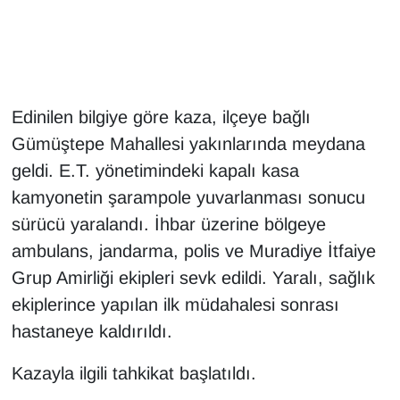
Gündem
Haber
Edinilen bilgiye göre kaza, ilçeye bağlı
HABERDE İNSAN
Gümüştepe Mahallesi yakınlarında meydana
geldi. E.T. yönetimindeki kapalı kasa
İngilizce
kamyonetin şarampole yuvarlanması sonucu
sürücü yaralandı. İhbar üzerine bölgeye
Kadın
ambulans, jandarma, polis ve Muradiye İtfaiye
Kamu Alımları
Grup Amirliği ekipleri sevk edildi. Yaralı, sağlık
ekiplerince yapılan ilk müdahalesi sonrası
Kim Kimdir?
hastaneye kaldırıldı.
Kültür & Sanat
Kazayla ilgili tahkikat başlatıldı.