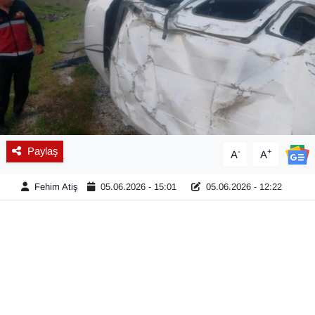
Diğer
DÜNYA
EĞİTİM
EKONOMİ
Paylaş
-
+
A
A
Eleman
Fehim Atiş
05.06.2026 - 15:01
05.06.2026 - 12:22
Emlak
En çok konuşulanlar
GENEL
Güncel