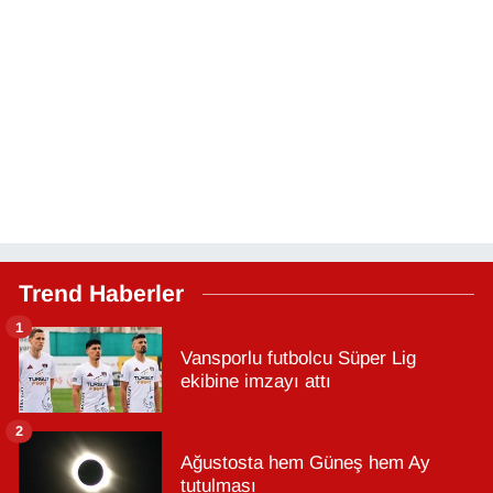
Trend Haberler
1
Vansporlu futbolcu Süper Lig
ekibine imzayı attı
2
Ağustosta hem Güneş hem Ay
tutulması