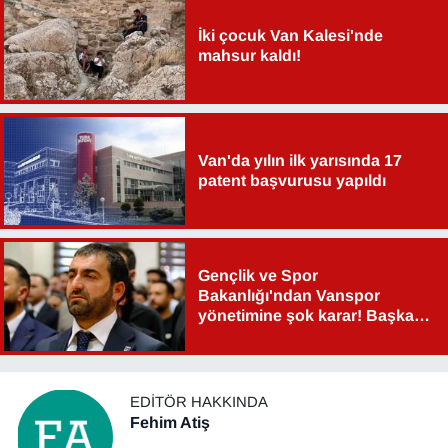
İki çocuk Van Kalesi'nde
mahsur kaldı!
Van'da yılın ilk yarısında 17
patent başvurusu yapıldı
Gençlik ve Spor
Bakanlığı'ndan Vanspor
yönetimine şok karar! Başkan
Şahin Aslan görevden alındı!
EDITÖR HAKKINDA
Fehim Atiş