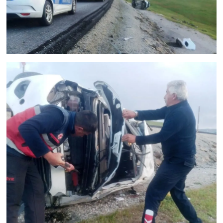
Sinema - TV
SİYASET
SPOR
TEBRİK
TEKNOLOJİ
Turizm
VAN'DA SPOR
Vasıta
YAŞAM